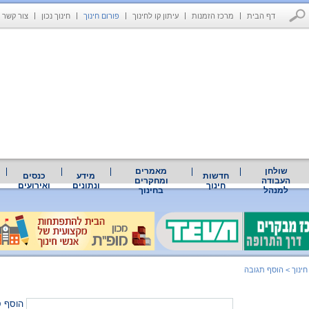
דף הבית
מרכז הזמנות
עיתון קו לחינוך
פורום חינוך
חינוך נכון
צור קשר
שולחן
מאמרים
חדשות
מידע
כנסים
העבודה
ומחקרים
חינוך
ונתונים
ואירועים
למנהל
בחינוך
חינוך
>
הוסף תגובה
הוסף ס