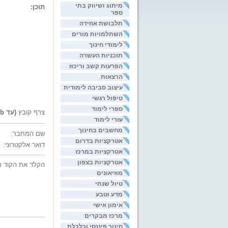
מיתוג ושיווק בתי
תוכן:
ספר
תלבושת אחידה
השתלמויות מורים
לימודי חינוך
תוכניות העשרה
הפרעות קשב וריכוז
הרצאות
עיצוב סביבה לימודית
טיפול רגשי
ספרי לימוד
צרף קובץ
(עד 200kb)
עזרי לימוד
מחשבים בחינוך
שם המחבר:
אטרקציות בדרום
דואר אלקטרוני:
אטרקציות במרכז
אטרקציות בצפון
הקלד את הקוד ה
מוזיאונים
טיול שנתי
מדע וטבע
אימון אישי
מרכז מבקרים
חינוך פיננסי וכלכלת