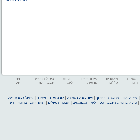
מאמרים
מאמרים
פיזיותרפיה
תוכנות
טיפול בהפרעות
צור
חינוך
כללים
פרטית
לימוד
קשב וריכוז
קשר
|
|
|
|
עזרי לימוד
מחשבים בחינוך
ציוד עזרה ראשונה
קורס עזרה ראשונה
טיפול בעזרת בעלי
|
|
|
|
טיפול בהפרעת קשב
ספרי לימוד משומשים
אבטחת טיולים
תואר ראשון בחינוך
חינוך