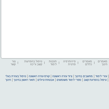
מאמרים
מאמרים
פיזיותרפיה
תוכנות
טיפול בהפרעות
צור
חינוך
כללים
פרטית
לימוד
קשב וריכוז
קשר
|
|
|
|
עזרי לימוד
מחשבים בחינוך
ציוד עזרה ראשונה
קורס עזרה ראשונה
טיפול בעזרת בעלי
|
|
|
|
טיפול בהפרעת קשב
ספרי לימוד משומשים
אבטחת טיולים
תואר ראשון בחינוך
חינוך