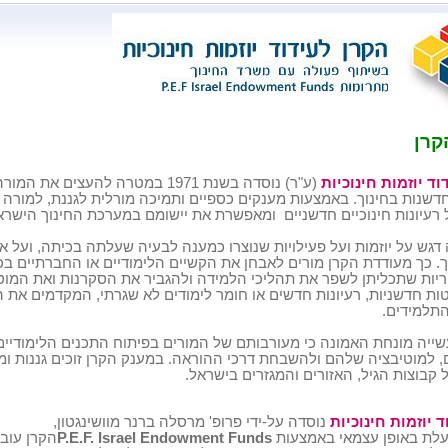
קרן
וד יוזמות חינוכיות
(ע"ר) נוסדה בשנת 1971 במטרה להעצים את המורה ואת
וחדשנות בחינוך. באמצעות מענקים כספיים ותמיכה
מורלית לגננת,
למורה א
רעיונות חינוכיים
חדשניים
ומאפשרת את יישומם
במערכת החינוך הישרא
דגש על יוזמות ועל פעילויות שנוצרו כמענה לבעיה שעלתה בכיתה, ועל א
ך. כך מעודדת הקרן מורים לאבחן את הקשיים הלימודיים או
החברתיים בכ
וריות שתכליתן לשפר את תהליכי הלמידה ולהגביר
את הסקרנות ואת המוט
ות חדשניות, רעיונות
חדשים או חומר לימודים לא שגרתי, המקדמים את המ
תלמידים.
ייה מונחת האמונה כי מעורבותם של המורים בפיתוח התכנים הלימודיי
, למוטיבציה שלהם ולהשבחת דרכי ההוראה. במענק
הקרן זוכים גננות ומ
 קבוצות הגיל, האזורים
והמגזרים בישראל.
ד יוזמות חינוכיות
נוסדה על-ידי פרופ' מרסלה ברנר מוושינגטון,
עלת
באופן עצמאי באמצעות
P.E.F. Israel Endowment Funds
הקרן עוב