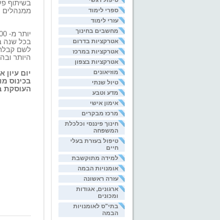
טיפול רגשי
בשיתוף פ
ספרי לימוד
ממנהלים
ו
עזרי לימוד
מחשבים בחינוך
יותר מ- 1,500 פרויקטים מגוונים בוצעו בתמיכת הקרן מאז הקמתה ועד היום.
אטרקציות בדרום
בכל שנה ב
לשם קבלת
אטרקציות במרכז
היותר ובה
אטרקציות בצפון
מוזיאונים
יום עיון 
בכינוס מ
טיול שנתי
העוסקת ב
מדע וטבע
אימון אישי
מרכז מבקרים
חינוך פיננסי וכלכלת
המשפחה
טיפול בעזרת בעלי
חיים
למידה מתוקשבת
אומנויות הבמה
עזרה ראשונה
ארגונים, אגודות
ומכונים
בתי"ס לאומנויות
הבמה