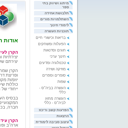
מיתוג ושיווק בתי
ספר
תלבושת אחידה
השתלמויות מורים
לימודי חינוך
תוכניות העשרה
בריאות וכישורי חיים
אודות ה
הפעלות ומשחקים
חוגים וסדנאות
הקרן לעיד
חינוך ערכי
יצירתיות 
יצירתם של 
טכנולוגיה ומדעים
מוזיקה ושירה
הקרן שמה 
ופריצת דר
סופרים וספרים
יוזמות מק
שפות
כוללות שיט
העשרה בביה"ס -
ייחודי
של ה
כללי
בבסיס העש
העשרה מחוץ
המקצועיים
לביה"ס - כללי
חברה, בכל
הפרעות קשב וריכוז
הרצאות
הקרן עידו
עיצוב סביבה לימודית
ארה"ב ופו