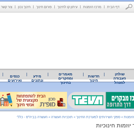
דף הבית
מרכז הזמנות
עיתון קו לחינוך
פורום חינוך
חינוך נכון
צור קשר
שולחן
מאמרים
חדשות
מידע
כנסים
העבודה
ומחקרים
חינוך
ונתונים
ואירועים
למנהל
בחינוך
הזמנות
>
ספקי השירותים למערכת החינוך
>
תוכניות העשרה
>
העשרה בביה"ס - כללי
יוזמות חינוכיות