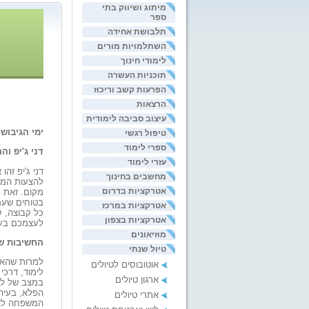
מיתוג ושיווק בתי
ספר
תלבושת אחידה
השתלמויות מורים
לימודי חינוך
תוכניות העשרה
הפרעות קשב וריכוז
הרצאות
עיצוב סביבה לימודית
ימי הגיבוש
טיפול רגשי
ספרי לימוד
דני ג'יפ וה
עזרי לימוד
דני ג'יפ זה
מחשבים בחינוך
להצעות המגו
אטרקציות בדרום
מקום. זאת מ
בטוחים שעם 
אטרקציות במרכז
כל קבוצה, ק
אטרקציות בצפון
לעצמכם בעז
מוזיאונים
החשיבות של
טיול שנתי
למרות שהאד
אוטובוסים לטיולים
לימוד, דרכי
ארגון טיולים
במצב של לח
הפלא, בעיה
אתרי טיולים
המשפחה לא מ