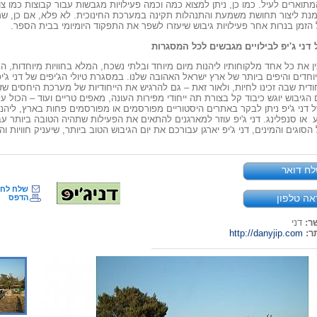
וארים לעיל. כמו כן, ניתן למצוא כמה וכמה פעילויות מגבשות עבור קבוצות כמו צו
מנת ליצור תחושת משמעת והתנהלות תקינה במערכת החינוכית. לא פלא, אם כן, שמ
זמן בנרות אחר פעילויות גיבוש שיעזרו לשפר את התפקוד היומיומי בבית הספר.
דני ג'יפ לבילויים מגבשים לכל המסגרות
מין את כל אחד מלקוחותיו ליהנות מיום מיוחד ובלתי נשכח, המלא בחוויות מיוחדות,
וחדים והיפים ביותר של ארץ ישראל האהובה שלנו. במסגרת טיולי הג'יפים של דני ג
חודית שבה זכינו לחיות, ולאור זאת – גם להרגיש את הייחודיות של מערכת היחסים 
הגיבוש יוגש כיבוד קל בצורת תה ייחודי מפירות העונה, מאפים טריים ועוד – הכול 
 דני ג'יפ ניתן לבקר באתרים היסטוריים מפורסמים או מפורסמים פחות בארץ, ליהנו
ע
או סנפלינג. דני ג'יפ עוזר למארגנים להתאים את הפעילות שתהיה הטובה ביותר עב
הסוגים והמינים, דני ג'יפ יארגן עבורכם את יום הגיבוש הטוב ביותר, שיעניק חוויות 
ח דואר
שלח לח
אה טלפון
הדפס
ר:
דני
ר:
http://danyjip.com