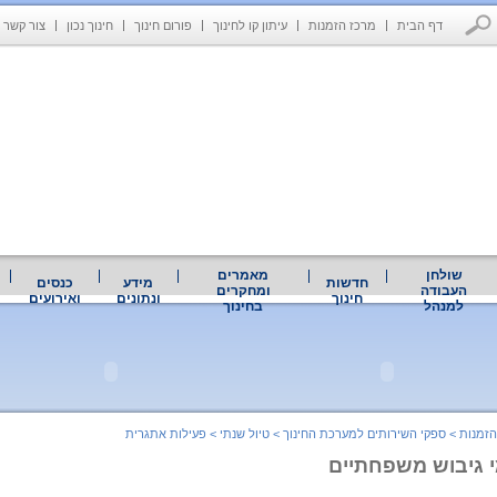
דף הבית
מרכז הזמנות
עיתון קו לחינוך
פורום חינוך
חינוך נכון
צור קשר
שולחן
מאמרים
חדשות
מידע
כנסים
העבודה
ומחקרים
חינוך
ונתונים
ואירועים
למנהל
בחינוך
הזמנות
>
ספקי השירותים למערכת החינוך
>
טיול שנתי
>
פעילות אתגרית
ימי גיבוש משפחתיים