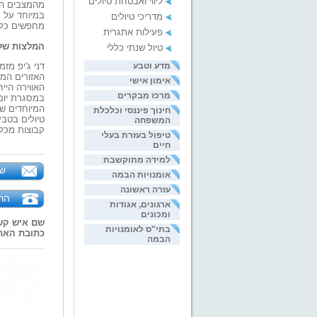
ליווי ואבטחת טיולים
מהמצבים המת
במיוחד על 
מדריכי טיולים
מחפשים כל ה
פעילות אתגרית
המלצות של 
טיול שנתי כללי
דני ג'יפ מז
מדע וטבע
האזורים המי
אימון אישי
האווירה היי
מרכז מבקרים
במסגרת יום 
המיוחדים של
חינוך פיננסי וכלכלת
טיולים בטב
המשפחה
קבוצות מכל 
טיפול בעזרת בעלי
חיים
למידה מתוקשבת
של
אומנויות הבמה
עזרה ראשונה
הר
ארגונים, אגודות
ומכונים
שם איש קש
בתי"ס לאומנויות
כתובת האת
הבמה