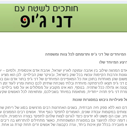
 המיוחדים של דני ג'יפ ותרומתם לכל צוות ומשפחה
היצע המיוחד שלו
ו אדם המהווה שילוב בין אהבה עמוקה לארץ ישראל, אהבת אדם אינסופית, ולסיום – יכ
ונות והרבות הקיימות עכשיו בכל שוק בישראל, ובעיקר שוק הבילויים. לכן הוא מציע
שום שהן מאחדות בתוכן את כל המאפיינים המיוחדים של דני ג'יפ בתור אדם וגם בת
דני ג'יפ תצאו להרפתקה מיוחדת ובלתי נשכחת שתיתן לכם כוחות ומרץ לעוד זמן רב
טנה או גדולה ככל שתהיה. בנוסף, הוא אינו מקובע על מסלולים או על סוגי בילויים 
רת דני ג'יפ תהיה ייחודית, מותאמת במיוחד בשבילכם, ומתאימה לכל האנשים שקי
 פעילויות גיבוש במסגרות שונות
ם הוא ללא ספק חיה חברתית, בשנים האחרונות רבים מרגישים בסוג של ריחוק שרו
 צוותים במקומות עבודה שונים, האמורים לתפקד כגוף אחד. אנשים רבים הממונים ע
ץ, שבו הם פשוט לא יודעים כיצד לגרום לצוות שלהם לתפקד בצורה הרמונית, ולנה
 דומה יכולה להיווצר גם במסגרת המשפחתית, כאשר מתחילים להתרחש בה ריבים על 
עבירה בכלל זמן איכות ביחד, וגרה כקבוצה של אנשים זרים תחת קורת גג אחת. י