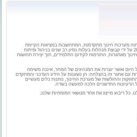
וח מערכות חינוך מתקדמות, המתחשבות במציאות הקיימת
והתואמות יותר למאה ה-21. מארגים, הוקמה בשנת 2007 על ידי קבוצת מנהלות בעלות נסיון רב שנים בניהול ופיתוח
ינוך מאתגרות, התורמות לקידום התלמידים, תוך יצירת תחושות
 היום ואשר יוצרות את המנהיגים של המחר, איננה משימה
ות עם אתגר זה בהצלחה: הן נשענות על הידע העדכני והמתקדם
חוזקות והחולשות של מערכת החינוך, נותנות כלים מעשיים
ל הרעיונות החדשניים הלכה למעשה בשדה.
. כל ריבוע מייצג את אחד מנושאי המומחיות שלנו;