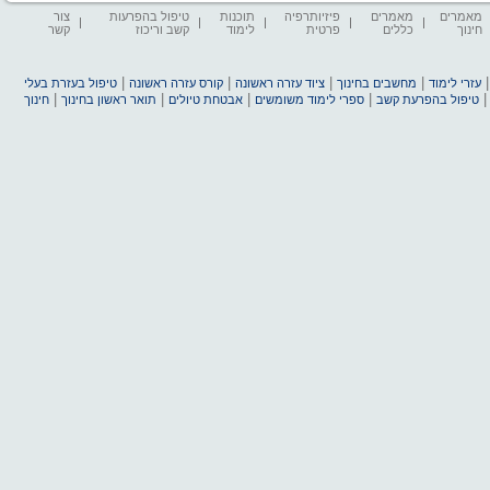
מאמרים
מאמרים
פיזיותרפיה
תוכנות
טיפול בהפרעות
צור
חינוך
כללים
פרטית
לימוד
קשב וריכוז
קשר
|
|
|
|
עזרי לימוד
מחשבים בחינוך
ציוד עזרה ראשונה
קורס עזרה ראשונה
טיפול בעזרת בעלי
|
|
|
|
טיפול בהפרעת קשב
ספרי לימוד משומשים
אבטחת טיולים
תואר ראשון בחינוך
חינוך