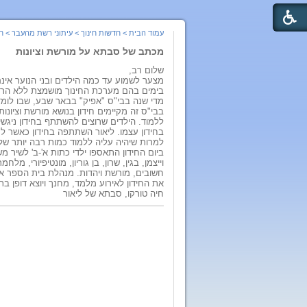
עמוד הבית
>
חדשות חינוך
>
עיתוני רשת מהעבר
>
חי
מכתב של סבתא על מורשת וציונות
שלום רב,
מצער לשמוע עד כמה הילדים ובני הנוער אינ
בימים בהם מערכת החינוך מושמצת ללא הרף (
מדי שנה בבי"ס "אפיק" בבאר שבע, שבו לומד
בבי"ס זה מקיימים חידון בנושא מורשת וציונ
ללמוד. הילדים שרוצים להשתתף בחידון ניגש
בחידון עצמו. ליאור השתתפה בחידון כאשר למ
למרות שיהיה עליה ללמוד כמות רבה יותר של 
ביום החידון התאספו ילדי כתות א'-ב' לשיר 
וייצמן, בגין, שרון, בן גוריון, מונטיפיורי,
חשובים, מורשת ויהדות. מנהלת בית הספר אבי
את החידון לאירוע מלמד, מחנך ויוצא דופן בת
חיה טורקו, סבתא של ליאור