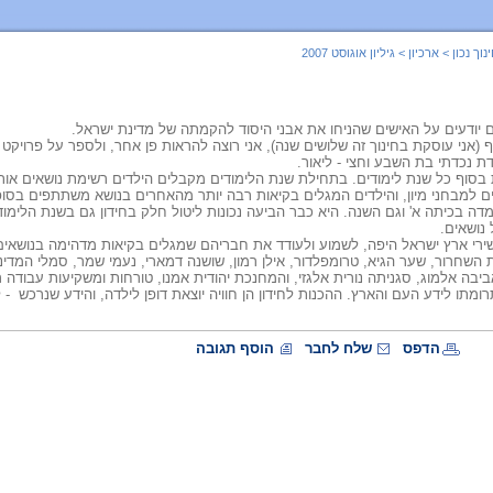
נוך נכון
>
ארכיון
>
גיליון אוגוסט 2007
ם יודעים על האישים שהניחו את אבני היסוד להקמתה של מדינת ישראל.
אני עוסקת בחינוך זה שלושים שנה), אני רוצה להראות פן אחר, ולספר על פרויקט
ת נכדתי בת השבע וחצי - ליאור.
ות בסוף כל שנת לימודים. בתחילת שנת הלימודים מקבלים הילדים רשימת נושאים או
ים למבחני מיון, והילדים המגלים בקיאות רבה יותר מהאחרים בנושא משתתפים בסופ
דה בכיתה א' וגם השנה. היא כבר הביעה נכונות ליטול חלק בחידון גם בשנת הלימו
נושאים.
משירי ארץ ישראל היפה, לשמוע ולעודד את חבריהם שמגלים בקיאות מדהימה בנושאים
 מלחמת השחרור, שער הגיא, טרומפלדור, אילן רמון, שושנה דמארי, נעמי שמר, סמלי המדי
בה אלמוג, סגניתה נורית אלגזי, והמחנכת יהודית אמנו, טורחות ומשקיעות עבודה 
רומתו לידע העם והארץ. ההכנות לחידון הן חוויה יוצאת דופן לילדה, והידע שנרכש - 
הדפס
שלח לחבר
הוסף תגובה