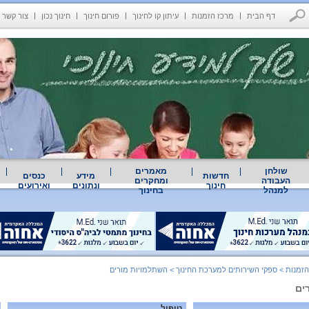
דף הבית
מרכז הזמנות
עיתון קו לחינוך
פורום חינוך
חינוך נכון
צור קשר
שולחן
מאמרים
חדשות
מידע
כנסים
העבודה
ומחקרים
חינוך
ונתונים
ואירועים
למנהל
בחינוך
הזמנות
>
ספקי השירותים למערכת החינוך
>
השתלמויות מורים
ים
טיפול