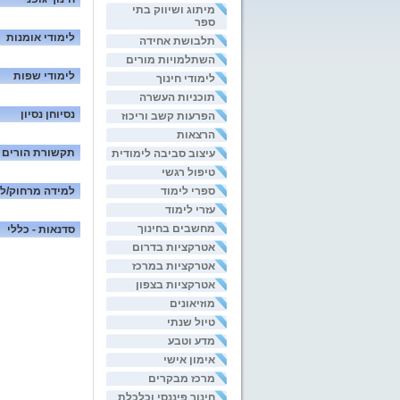
מיתוג ושיווק בתי
ספר
לימודי אומנות
תלבושת אחידה
השתלמויות מורים
לימודי שפות
לימודי חינוך
תוכניות העשרה
נסיוחן נסיון
הפרעות קשב וריכוז
הרצאות
תקשורת הורים 
עיצוב סביבה לימודית
טיפול רגשי
ספרי לימוד
למידה מרחוק/ל
עזרי לימוד
מחשבים בחינוך
סדנאות - כללי
אטרקציות בדרום
אטרקציות במרכז
אטרקציות בצפון
מוזיאונים
טיול שנתי
מדע וטבע
אימון אישי
מרכז מבקרים
חינוך פיננסי וכלכלת