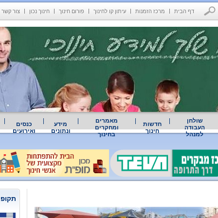
דף הבית
מרכז הזמנות
עיתון קו לחינוך
פורום חינוך
חינוך נכון
צור קשר
שולחן
מאמרים
חדשות
מידע
כנסים
העבודה
ומחקרים
חינוך
ונתונים
ואירועים
למנהל
בחינוך
תקופת