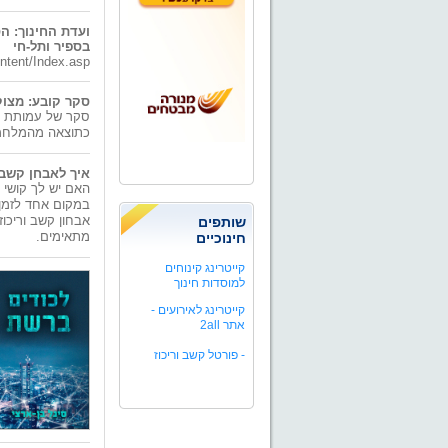
ועדת החינוך: 
בספיר ותל-חי
ntent/Index.asp
סקר קובע: מצוקה נפש
סקר של עמותת גו
כתוצאה מהמלחמ
איך לאבחן קשב 
האם יש לך קושי 
במקום אחד לזמן 
אבחון קשב וריכוז
שותפים
מתאימים.
חינוכיים
קייטרינג קינוחים
למוסדות חינוך
קייטרינג לאירועים -
אתר 2all
-
פורטל קשב וריכוז