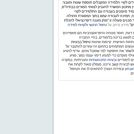
ים לקויי הלמידה המקבלים תוספת שעות ותגבור.
ין מתכוון המשרד להעניק לצוותי המורים בבתיה"ס,
יד מיומנים בעבודה עם התלמידים לקויי
, תמיכה לעבודה עמם בתוך המסגרת הרגילה.
מכנים פעולה זו "מתן מענה דיפרנציאלי להכלת
ם".
מידע נרחב על
טיפול הרגשי ולקויות למידה
דעת, חוסר מנוחה והיפראקטיביות הם מאפיינים
ם לפגוע בריכוז בלימודים, בחיי החברה
חות האישית. קיימות שיטות
טיפול בבעיות
נשים המתמחים בתחום זה עוזרים להתגבר על
ולשפר את התפקוד למי שסובל מהם. עדיף להגיע
לוי מוקדם כדי למנוע דימוי עצמי נמוך, פגיע
ם לימודיים
ובעיות התנהגותיות
וחברתיות. במקרה
 לבעיית קשב וריכוז, מומלץ מאוד לקחת את
אבחון
ובמידת הצורך להתאים לו את הטיפול
ם.