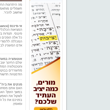
מה היתרונות החי
חשמליים מותאמים 
שחשוב להכיר.
אי-פיננס (A finance) - המכללה שמעצבת את דור המשקיעים הבא בישראל
המציאות הכלכלית
פיננסי. תנודות ב
כל אלה הופכים א
המכללה ללימודי ש
אדם המעוניין לבנ
אוטומציה במערכ
עולם החינוך עוב
והטכנולוגיה המ
מתעוררים בבוקר 
הזדמנויות חדשות 
מנקים את ביה"ס
האם אתם מסתכלי
במשך הזמן? האם
לשקול את האפשרו
בפניכם את כל הית
ומאמץ.