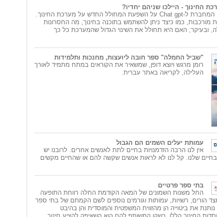
שיחה ראשונה בין המחברת ל-Chat gpt על השפעת המחולל החדש על מערכת החינוך.
 מורכבות, כמו כיצד ניתן להשתמש בתוכנה בחינוך, מה החסרונות
ה, ובעיקר; האם היא תחולל את השינוי הגדול שהמערכת כל כך
"שביל החמלה" ספר חובה ליועצות, מחנכות ותלמידות
רומן מרגש ויוצא דופן, שמשאיר את הקוראים במתח מתמיד לאורך
העלילה, לקריאה באתר עברית.
עמותת יעלים השמים הם הגבול
אין לנו הרבה הזדמנויות בחיים לתת לאנשים אחרים. לרובנו יש
חיים שלנו. קל לנו לא לראות אנשים שקשה להם או שהחיים מקשים
בתי ספר פרטיים
החל משנות השמונים של המאה הקודמת החלה רווחת התופעה
צד הורים, רשויות, עמותות וגורמים נוספים לשם הקמתם של בתי ספר
נותנת את ביטוייה הן מהזווית המשפטית והמוסדית והן בהיבט
סדות החינוך הללו, כשקו המשותף להם הוא השאיפה להציע חינוך