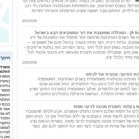
הורים ומחנכים. האם זה בטוח? האם זה מתאים לגילאים צעירים?
נוכיים? בשנים האחרונות, עם התפתחות הטכנולוגיה והופעת כלי רכב
לילדים, התחום צובר תאוצה ומציע הזדמנויות חינוכיות ייחודיות
3/02/2026
 של השנים האחרונות מדגישה יותר מתמיד את החשיבות של ידע
שווקים, עליות ריבית, יוקר מחיה והצורך בניהול חכם של משאבים —
ת ההבנה בשוק ההון לכלי חיוני. בתוך המרחב הזה בולטת אי־פיננס –
וק ההון, שמובילה מהפכה חינוכית ומנגישה ידע פיננסי איכותי לכל
ות עתיד כלכלי יציב.
חינוך
1/02/2026
משרד 
לתלמיד
ת החינוך: מהבית ועד לכיתה
מספרם 
ר מהפכה טכנולוגית משמעותית בשנים האחרונות. האוטומציה
במערכת
תקדמת חודרות לכל היבט בחיי התלמידים, החל מהרגע שהם
בתיכונ
ועד לסיום יום הלימודים. שילוב האוטומציה במערכת החינוך מציע
מספר ה
לשיפור חוויית הלמידה, הנגישות והיעילות בתהליכים החינוכיים.
התלמיד
בכנס ש
 בקלות: השכרת מכונה לניקוי ספות
אמר מנ
ם על הספה שלכם ורואים כתמים עקשניים, אבק ולכלוך שהצטברו
לא צפה
 ניסיתם לנקות אותה בעצמכם אך ללא הצלחה? אם כך, הגיע הזמן
הלמידה
ת של השכרת מכונה מקצועית לניקוי ספות. בשורות הבאות נציג
בתקציב
רונות של שירות זה ונסביר כיצד הוא יכול לחסוך לכם זמן, כסף
לצמצום
למידה 
ואכן ב