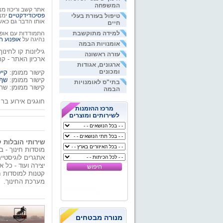
המשפחה
אתר קשב וריכוז מ
פסיכודידקטיים
ימצ
טיפול בעזרת בעלי
אותו הדבר גם כאש
חיים
התמודדות עם אופנ
למידה מתוקשבת
נהיגה על
אופנוע ח
אומנויות הבמה
גיליונות קו לחינוך
עזרה ראשונה
ארכיון האתר - ק
ארגונים, אגודות
ומכונים
קישור ממומן:
קיי
קישור ממומן:
שף 
בתי"ס לאומנויות
קישור ממומן: שר
הבמה
חוגגים אירוע בר
מרכז ההזמנות
לשירותים ומוצרים
שירותי הובלות 
מוסדות חינוך - ב
אתגרים לוגיסטיים
יצירה ועוד - כל 
קטנות למוסדות ח
מערכת החינוך.
מנורה מבטחים