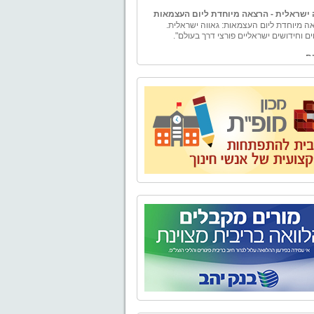
 ישראלית - הרצאה מיוחדת ליום העצמאות
ה מיוחדת ליום העצמאות: גאווה ישראלית.
ים וחידושים ישראליים פורצי דרך בעולם".
ם
ם – ייעוץ למורה" הוקמה ע"י טל וייס, בעל תואר
ה עם התמחות במימון ומורשה בשיווק פנסיוני.
ים - יעוץ למורה" מספקת למגזר עובדי מערכת
ך בפרט ולמגזרי המשק השונים בכלל, בדיקה
טיבית ומגוון פתרונות פיננסיים להם ולבני ביתם.
נו אלפי שעות ייעוץ פיננסי ופנסיוני לכל מגזרי
השונים.
בע - טיולים, אירועים, ימי גיבוש וסדנאות
ים,סדנאות O.D.T
טבע" מתמחה בהפקת פעילויות שונות בטבע -
, אירועים, ימי גיבוש וסדנאות לארגונים, בתי
קבוצות. אנו מקפידים על איכות בשירות ובביצוע
עניק ללקוחותינו חוויה שתיזכר לאורך זמן.
 של "אל הטבע" בשילוב התפאורה של טבע
 מבטיח יציאה מהשגרה וחוויה שתיזכר לזמן רב.
יאליק
נה, נפתח מחדש מוזיאון בית ביאליק, ביתו של
ר הלאומי חיים נחמן ביאליק. לאחר עבודת
 ושיחזור יוצאת דופן החושפת ומאירה את רוח
והתקופה, מזמין אתכם בית ביאליק להתוודע
מבתיה האותנטיים, המרגשים והמלהיבים של
העברית הראשונה, ולעולמו הפרטי והציבורי של
ר הלאומי