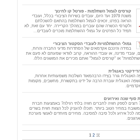
קורסים לגמול השתלמות - פורטל קו לחינוך
משנת 1979 ועד היום, עובדים בשירות הציבורי בכלל, ועובדי
הוראה בפרט, זכאים לגמול השתלמות בהתאם להשכלתם
ולקורסי הכשרה שהם עוברים במהלך הקריירה. יחד עם זאת, לא
תמיד כל הפרטים על גמולי ההשתלמות מוכרים לעובדים...
גמולי ההשתלמויות לעובדי הסקטור הציבורי
במידה והינכם אקדמאים של הסתדרות מדעי החברה והרוח,
, עובדי מדינה, או עובדי ההוראה, קרוב לוודאי שמעתם לא פעם את
השתלמויות" או "קורסים לגמול" ואתם מכירים את המושגים הללו.
דידקטי באנגלית
ה האנגלית גורר בצידו הרבהמאוד השלכות משמעותיות אחרות,
שפה האנגלית עוברת הרבה על ידינו בתקשורת, מחשבים, מקומות
קדמיים.
ת סוף שנה ואירועים
רוצים לספק חוויה לחברים חוויה בלתי רגילה? באמצעות חברת
 משובח במחיר הטוב ביותר. תוכלו להעניק לכל הצוות חווית בשרים
 לכל אירוע ולכל סיבה למסיבה. מחירים מיוחדים לאנשי מערכת
רגונים.
1
2