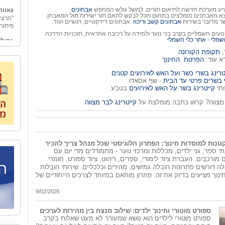
גאווה
ציע מערכת חדשה לתיאום תורים. למשל גולש המחפש
אבחונים
"הרצא
א מאבחנים מומלצים בתחום ויוכל לבקש לתאם תור ישירות מול המאבחן.
פיתוח
ר מדובר בשירות
אבחונים קשב וריכוז
אבחונים דידקטיים, רגשיים ועוד.
גמולי
ועים חשמליים בקרב בני נוער ולמידה על רכיבה אחראית, תוכניות הדרכה
שמלי - אתר כלי חשמלי
"גמולי
בכלכל
;
תקופת הקורונה
"גמול
רא עוד:
הפרטת החינוך
החינו
אובייק
טרינג בשרי כשר ועל האש לאירועים קטנים
מאחורי
בשרים פרטי עד הבית
- שף אסאדו
המשק 
ותי
קייטרינג בשר על האש לאירועים
בטבע
אל הט
 מצווה? קראו כתבה מומלצת על
קייטרינג לבר מצווה
לארגונ
"אל ה
טיולים
ספר ו
כדי לה
קטנות למוסדות חינוך: הפתרון הלוגיסטי שכל מנהל צריך להכיר
הצוות
תי ספר, גני ילדים, מכללות ומרכזי נוער - מתמודדים מדי יום עם
ארצנו
 מורכבים. העברת ציוד לימודי, ספרים, ריהוט, ציוד ספורט, חומרי
אלה דורשים פתרונות הובלה גמישים, מהירים וכלכליים. שירותי הובלות
בית ב
ינוך מציעים בדיוק את זה: פתרון מותאם במיוחד לצרכים הייחודיים של
לאחרו
המשור
9/02/2026
שיקום
האיש 
לאחד 
ספורט מוטורי וחינוך ילדים: שילוב מנצח בין מהירות לערכים
העיר 
ספורט מוטורי לילדים הוא נושא שמעורר לא מעט שאלות בקרב
המשור