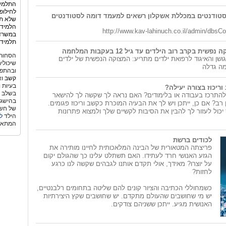
התלמיד
לחילופ
הסטודנטים במכללת אשקלון רשאים למעמד דומה לסטודנטים
שלא תמ
הלמידה
http://www.kav-lahinuch.co.il/admin/dbsCo
במשרד 
תלמידי
ית בקרב רוב הילדים עד גיל 12 בעקבות המלחמה
הסחות 
שן והאיגוד לרפואת ילדים מתריע: המצוקה הנפשית של ילדים
שיכולי
ה גדלה
ובהתפת
קשב
וא
בעיות 
וריכוז בצורה יעילה?
בשלב גי
להתרכז בעבודה או בלימודים? האם נראה לך שקשה לך להישאר
בהישגי
רב? אם כן, ייתכן ויש לך את הבעיה המוכרת כקשב וריכוז פגומים.
של חשש
 יכול לעזור לך להבין את הסיבות לקשיים שלך ולמצוא פתרונות
הילד
ל
המתאי
לכודים ברשת
פריצתה המטאורית של הבינה המלאכותית לחיינו מותירה את
הגזע האנושי חרד לעתידו. האם תשתלט עלינו כך שהגולם יקום
על יוצרו? מאידך, אולי תקדם אותנו לגבהים שקשה לנו כרגע
לחזות?
כשמחוללי הכתיבה והציור קונים להם שליטה בתחומים רלבנטיים,
יש מי שחושבים שהעולם מתקדם. יש שחושבים שקץ היצירתיות
האנושית מגיע. ייתכן ששניהם צודקים.