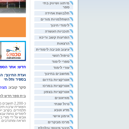
מיתוג ושיווק בתי
ספר
תלבושת אחידה
השתלמויות מורים
לימודי חינוך
תוכניות העשרה
הפרעות קשב וריכוז
הרצאות
עיצוב סביבה לימודית
טיפול רגשי
ספרי לימוד
חדש: אתר הספרי
עזרי לימוד
מחשבים בחינוך
ועדת החינוך: 
בספיר ותל-חי
אטרקציות בדרום
אטרקציות במרכז
סקר קובע:
מצוקה 
אטרקציות בצפון
בית ספר חדש לת
מוזיאונים
טיול שנתי
האזורית ערבה תיכ
מדע וטבע
תלמידים. בקרוב יי
לימודים נוחות עבור
אימון אישי
גובש על ידי מורי 
הוראה ומתנדבים.
מרכז מבקרים
חינוך פיננסי וכלכלת