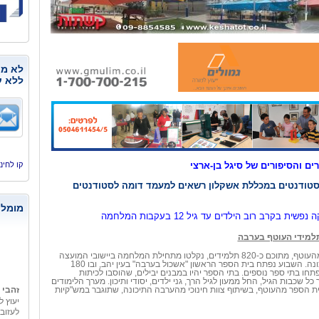
לא מנ
ללא ע
קו לחינוך, היסמי
ם והסיפורים של סיגל בן-ארצי
הסטודנטים במכללת אשקלון רשאים למעמד דומה לסטודנטים
מומלצ
נפשית בקרב רוב הילדים עד גיל 12 בעקבות המלחמה
למידי העוטף בערבה
כ-2,200 תושבים מהעוטף, מתוכם כ-820 תלמידים, נקלטו מתחילת המלחמה ביישובי המועצה
ונה. השבוע נפתח בית הספר הראשון
"אשכול בערבה" בעין יהב
,
ובו 180
פתחו בתי ספר נוספים. בתי הספר יהיו במבנים יבילים, שהוסבו לכיתות
זהבי 
 כל שכבות הגיל, החל ממעון לגיל הרך, גני ילדים, יסודי ותיכון. מערך הלימודים
בית הספר מהעוטף, בשיתוף צוות חינוכי מהערבה התיכונה, שתוגבר במש"קיות
יעוץ ל
לעזוב