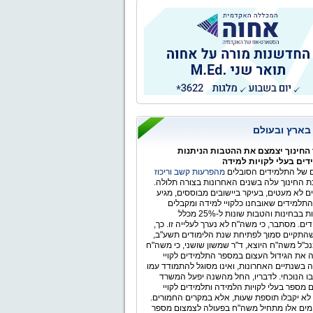
 בארץ ובעולם
החינוך יצמצם את ההטבות הניתנות
ים בעלי לקויות למידה
של התלמידים הסובלים
מהפרעות קשב וריכוז
 החינוך עלה בשנים האחרונות בצורה תלולה.
ים לא מעטים, בעיקר ביישובים מבוססים, מגיע
תלמידים שאובחנו כלקויי למידה ומקבלים
התאמות בבחינות והטבות שונות ל-25% מכלל
ים. מסתבר, כי משה"ח לא נערך לעלייה זו. כך,
התקיים סמוך לפתיחת שנת הלימודים תשע"ב,
כ"ל משה"ח היוצא, ד"ר שמשון שושני, כי משה"ח
 את הגידול העצום במספר התלמידים לקויי
 בשנתיים האחרונות, ואינו מסוגל להתמודד עמו
ו הנוכחי. לדבריו, החל מהשנה יפעל המשרד
 מספר בעלי לקויות הלמידה ותלמידים לקויי
לא יקבלו תוספת שעות, אלא במקרים החמורים.
ימים אלו מתחיל משה"ח בפעולה לצמצום מספר