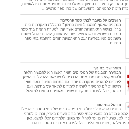
ינוך המסופק במערכת החינוך הממלכתית. במספר אמנות בינלאומיות,
וכרה הזכות להקמתם ולהפעלתם של בתי ספר פרטיים...
חושבים על מעבר לבתי ספר פרטיים?
מנתונים שאסף "המכון ליזמות בחינוך" במכללה האקדמית בית
ברל, בנושא התארגנויות הורים אשר קמו למטרת הקמת בתי ספר
פרטיים בישראל ונרשמו אצל רשם העמותות, עולה כי החל משנות
השמונים קמו במדינה 217 התארגנויות הורים להקמת בתי ספר
פרטיים...
תואר שני בחינוך
הבחירה הטבעית של המסיימים תואר ראשון הוא להמשיך הלאה,
ולהתמקצע בתחומם. אחת הדרכים לבצע זאת היא על ידי המשך
לימודים לתארים מתקדמים יותר. גם בתחום החינוך בוגרי תואר
ראשון יכולים להמשיך לקראת לימודים לתואר שני בחינוך, ועם
סיומם, יוכלו לעבוד בתפקידים שונים ומגוונים בהתאם למסלול ...
פורטל בתי ספר
ברוכים הבאים לפורטל בתי ספר – הבית של בתי הספר בישראל!
 למצוא מידע רב בנוגע לבתי ספר ברוב הערים בארץ, וכמו כן לנותני
. לכן, פורטל זה מיועד לקהל יעד מגוון: תלמידים יוכלו למצוא כאן
פר שלהם; מורים ומנהלים יוכלו לפרסם את בית הספר בו הם