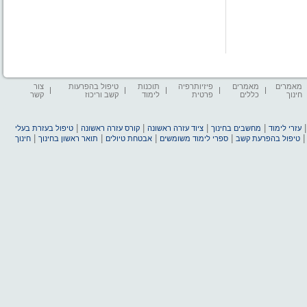
מאמרים
מאמרים
פיזיותרפיה
תוכנות
טיפול בהפרעות
צור
חינוך
כללים
פרטית
לימוד
קשב וריכוז
קשר
|
|
|
|
עזרי לימוד
מחשבים בחינוך
ציוד עזרה ראשונה
קורס עזרה ראשונה
טיפול בעזרת בעלי
|
|
|
|
טיפול בהפרעת קשב
ספרי לימוד משומשים
אבטחת טיולים
תואר ראשון בחינוך
חינוך