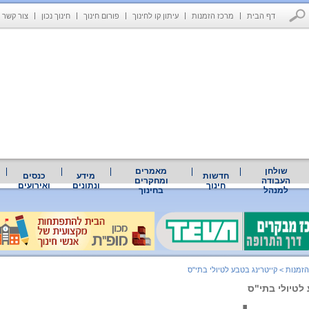
דף הבית
מרכז הזמנות
עיתון קו לחינוך
פורום חינוך
חינוך נכון
צור קשר
שולחן
מאמרים
חדשות
מידע
כנסים
העבודה
ומחקרים
חינוך
ונתונים
ואירועים
למנהל
בחינוך
הזמנות
>
קייטרינג בטבע לטיולי בתי"ס
 לטיולי בתי"ס