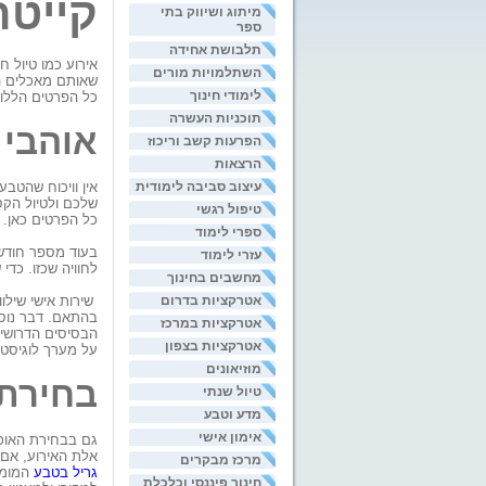
קייטר
מיתוג ושיווק בתי
ספר
תלבושת אחידה
אירוע כמו טיול ח
השתלמויות מורים
שאותם מאכלים המ
לימודי חינוך
כל הפרטים הללו
תוכניות העשרה
אוהבי 
הפרעות קשב וריכוז
הרצאות
עיצוב סביבה לימודית
אין וויכוח שהטב
שלכם ולטיול הקס
טיפול רגשי
כל הפרטים כאן.
ספרי לימוד
בעוד מספר חודשי
עזרי לימוד
לחוויה שכזו. כד
מחשבים בחינוך
אטרקציות בדרום
שירות אישי שילו
בהתאם. דבר נוס
אטרקציות במרכז
הבסיסים הדרושים
אטרקציות בצפון
על מערך לוגיסטי
מוזיאונים
בחירת 
טיול שנתי
מדע וטבע
אימון אישי
גם בבחירת האוכל
אלת האירוע, אם 
מרכז מבקרים
גריל בטבע
המומח
חינוך פיננסי וכלכלת