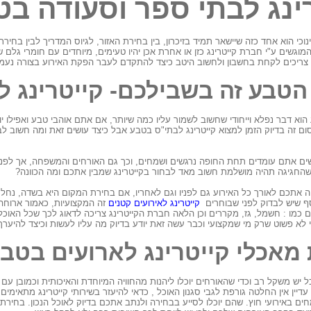
ינג לבתי ספר וסעודה בט
ינוכי הוא אחד כזה שיישאר תמיד בזיכרון, בין בחירת האזור, לגיוס המדריך לבין בחירת
וגשים ע"י חברת קייטרינג כזן או אחרת אכן יהיו טעימים, מיוחדים עם חומרי גלם ש
 צריכים לקחת בחשבון ולחשוב היטב כיצד להתקדם לעבר הפקת האירוע בצורה נעמ
הטבע זה בשבילכם- קייטרינג 
ע הוא דבר נפלא וייחודי שחשוב לשמור עליו כמה שיותר, אם אתם אוהבי טבע ואפילו 
ום זה בדיוק הזמן למצוא קייטרינג לבתי"ס בטבע אבל כיצד עושים זאת ומה חשוב ל
ם אתם עומדים תחת החופה נרגשים ושמחים, וכך גם האורחים והמשפחה, אך לפני 
י שהחגיגה תהיה מושלמת חשוב מאד לבחור בקייטרינג שמבין אתכם ומה הכוונה?
וה אתכם לאורך כל האירוע גם לפניו וגם לאחריו, אם בחירת המקום היא בשדה, נחל
ף שיש לבדוק לפני שבוחרים
קייטרינג לאירועים קטנים
זה המקצועיות, כאמור ארוחה
 כמו : חשמל, גז, מקררים וכן הלאה חברת הקייטרינג צריכה לדאוג לכך שכל האוכל 
 לא פשוט שרק מי שמקצועי וכבר עשה זאת יודע בדיוק מה עליו לעשות וכיצד להיערך
מאכלי קייטרינג לארועים בטב
 יש משקל רב וכדי שהאורחים יוכלו ליהנות מהחוויה המיוחדת והאיכותית וכמובן עם
עדיין אין החלטה גורפת לגבי סגנון האוכל , כדאי להיעזר בשירותי קייטרינג מתאי
ים באירועי חוץ. שהם יוכלו לסייע בבחירה ולנתב אתכם בדיוק לאוכל הנכון. בחירת