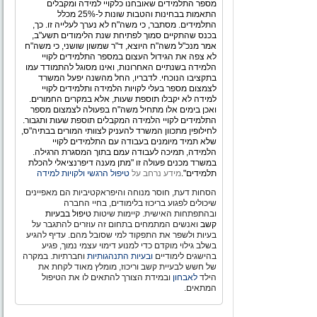
מספר התלמידים שאובחנו כלקויי למידה ומקבלים
התאמות בבחינות והטבות שונות ל-25% מכלל
התלמידים. מסתבר, כי משה"ח לא נערך לעלייה זו. כך,
בכנס שהתקיים סמוך לפתיחת שנת הלימודים תשע"ב,
אמר מנכ"ל משה"ח היוצא, ד"ר שמשון שושני, כי משה"ח
לא צפה את הגידול העצום במספר התלמידים לקויי
הלמידה בשנתיים האחרונות, ואינו מסוגל להתמודד עמו
בתקציבו הנוכחי. לדבריו, החל מהשנה יפעל המשרד
לצמצום מספר בעלי לקויות הלמידה ותלמידים לקויי
למידה לא יקבלו תוספת שעות, אלא במקרים החמורים.
ואכן בימים אלו מתחיל משה"ח בפעולה לצמצום מספר
התלמידים לקויי הלמידה המקבלים תוספת שעות ותגבור.
לחילופין מתכוון המשרד להעניק לצוותי המורים בבתיה"ס,
שלא תמיד מיומנים בעבודה עם התלמידים לקויי
הלמידה, תמיכה לעבודה עמם בתוך המסגרת הרגילה.
במשרד מכנים פעולה זו "מתן מענה דיפרנציאלי להכלת
תלמידים".
מידע נרחב על
טיפול הרגשי ולקויות למידה
הסחות דעת, חוסר מנוחה והיפראקטיביות הם מאפיינים
שיכולים לפגוע בריכוז בלימודים, בחיי החברה
ובהתפתחות האישית. קיימות שיטות
טיפול בבעיות
קשב
ואנשים המתמחים בתחום זה עוזרים להתגבר על
בעיות ולשפר את התפקוד למי שסובל מהם. עדיף להגיע
בשלב גילוי מוקדם כדי למנוע דימוי עצמי נמוך, פגיע
בהישגים לימודיים
ובעיות התנהגותיות
וחברתיות. במקרה
של חשש לבעיית קשב וריכוז, מומלץ מאוד לקחת את
הילד
לאבחון
ובמידת הצורך להתאים לו את הטיפול
המתאים.