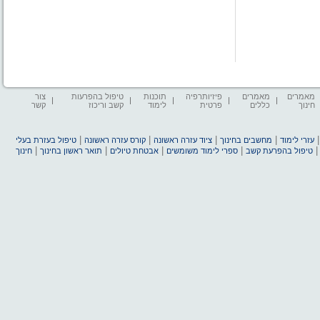
מאמרים
מאמרים
פיזיותרפיה
תוכנות
טיפול בהפרעות
צור
חינוך
כללים
פרטית
לימוד
קשב וריכוז
קשר
|
|
|
|
עזרי לימוד
מחשבים בחינוך
ציוד עזרה ראשונה
קורס עזרה ראשונה
טיפול בעזרת בעלי
|
|
|
|
טיפול בהפרעת קשב
ספרי לימוד משומשים
אבטחת טיולים
תואר ראשון בחינוך
חינוך