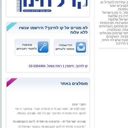
בארה"ב עתידות להגדיל או
יינו, כי התקציבים יופנו
מר, כי גם בישראל
יה בין שלושה
ישראל שלושת
מערכות הפיננסיות
ים מתחום השירותים
לא מנויים על קו לחינוך? הירשמו עכשיו
ח, טכנולוגיה,
ללא עלות
פי קורסים ומנהלים
יות. הארגונים
עה שיש לה החזר,
ס הדרכה
קו לחינוך, היסמין 1 רמת אפעל. 03-6354484
מומלצים באתר
זהבי יעוץ
יעוץ למורים; תנאי עבודה, פנסיה ועוד. ובעיקר; כיצד
לעזוב את מערכת החינוך עם כל מה שמגיע באמת.
גאווה ישראלית - הרצאה מיוחדת ליום העצמאות
"הרצאה מיוחדת ליום העצמאות: גאווה ישראלית.
פיתוחים וחידושים ישראליים פורצי דרך בעולם".