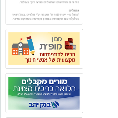
גמולים
"גמולים – ייעוץ למורה" הוקמה ע"י טל וייס, בעל תואר
בכלכלה עם התמחות במימון ומורשה בשיווק פנסיוני.
"גמולים - יעוץ למורה" מספקת למגזר עובדי מערכת
החינוך בפרט ולמגזרי המשק השונים בכלל, בדיקה
אובייקטיבית ומגוון פתרונות פיננסיים להם ולבני ביתם.
מאחורינו אלפי שעות ייעוץ פיננסי ופנסיוני לכל מגזרי
המשק השונים.
אל הטבע - טיולים, אירועים, ימי גיבוש וסדנאות
לארגונים,סדנאות O.D.T
"אל הטבע" מתמחה בהפקת פעילויות שונות בטבע -
טיולים, אירועים, ימי גיבוש וסדנאות לארגונים, בתי
ספר וקבוצות. אנו מקפידים על איכות בשירות ובביצוע
כדי להעניק ללקוחותינו חוויה שתיזכר לאורך זמן.
הצוות של "אל הטבע" בשילוב התפאורה של טבע
ארצנו מבטיח יציאה מהשגרה וחוויה שתיזכר לזמן רב.
בית ביאליק
לאחרונה, נפתח מחדש מוזיאון בית ביאליק, ביתו של
המשורר הלאומי חיים נחמן ביאליק. לאחר עבודת
שיקום ושיחזור יוצאת דופן החושפת ומאירה את רוח
האיש והתקופה, מזמין אתכם בית ביאליק להתוודע
לאחד מבתיה האותנטיים, המרגשים והמלהיבים של
העיר העברית הראשונה, ולעולמו הפרטי והציבורי של
המשורר הלאומי