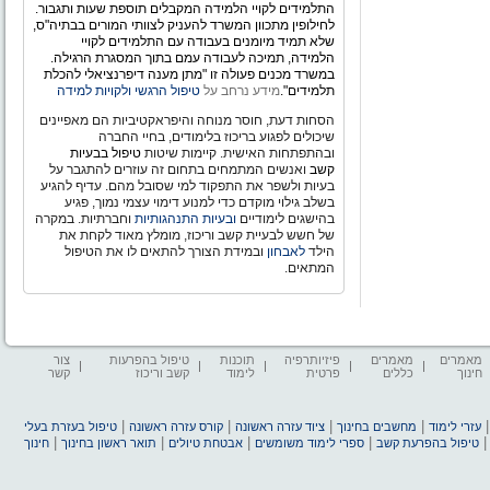
התלמידים לקויי הלמידה המקבלים תוספת שעות ותגבור.
לחילופין מתכוון המשרד להעניק לצוותי המורים בבתיה"ס,
שלא תמיד מיומנים בעבודה עם התלמידים לקויי
הלמידה, תמיכה לעבודה עמם בתוך המסגרת הרגילה.
במשרד מכנים פעולה זו "מתן מענה דיפרנציאלי להכלת
תלמידים".
מידע נרחב על
טיפול הרגשי ולקויות למידה
הסחות דעת, חוסר מנוחה והיפראקטיביות הם מאפיינים
שיכולים לפגוע בריכוז בלימודים, בחיי החברה
ובהתפתחות האישית. קיימות שיטות
טיפול בבעיות
קשב
ואנשים המתמחים בתחום זה עוזרים להתגבר על
בעיות ולשפר את התפקוד למי שסובל מהם. עדיף להגיע
בשלב גילוי מוקדם כדי למנוע דימוי עצמי נמוך, פגיע
בהישגים לימודיים
ובעיות התנהגותיות
וחברתיות. במקרה
של חשש לבעיית קשב וריכוז, מומלץ מאוד לקחת את
הילד
לאבחון
ובמידת הצורך להתאים לו את הטיפול
המתאים.
מאמרים
מאמרים
פיזיותרפיה
תוכנות
טיפול בהפרעות
צור
חינוך
כללים
פרטית
לימוד
קשב וריכוז
קשר
|
|
|
|
עזרי לימוד
מחשבים בחינוך
ציוד עזרה ראשונה
קורס עזרה ראשונה
טיפול בעזרת בעלי
|
|
|
|
טיפול בהפרעת קשב
ספרי לימוד משומשים
אבטחת טיולים
תואר ראשון בחינוך
חינוך