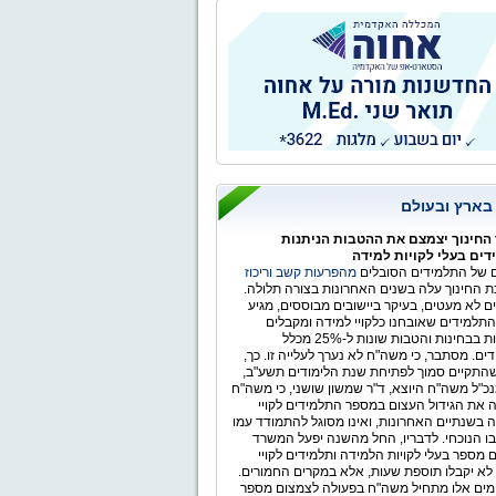
ר הלאומי
 בארץ ובעולם
החינוך יצמצם את ההטבות הניתנות
ים בעלי לקויות למידה
של התלמידים הסובלים
מהפרעות קשב וריכוז
 החינוך עלה בשנים האחרונות בצורה תלולה.
ים לא מעטים, בעיקר ביישובים מבוססים, מגיע
תלמידים שאובחנו כלקויי למידה ומקבלים
התאמות בבחינות והטבות שונות ל-25% מכלל
ים. מסתבר, כי משה"ח לא נערך לעלייה זו. כך,
התקיים סמוך לפתיחת שנת הלימודים תשע"ב,
כ"ל משה"ח היוצא, ד"ר שמשון שושני, כי משה"ח
 את הגידול העצום במספר התלמידים לקויי
 בשנתיים האחרונות, ואינו מסוגל להתמודד עמו
ו הנוכחי. לדבריו, החל מהשנה יפעל המשרד
 מספר בעלי לקויות הלמידה ותלמידים לקויי
לא יקבלו תוספת שעות, אלא במקרים החמורים.
ימים אלו מתחיל משה"ח בפעולה לצמצום מספר