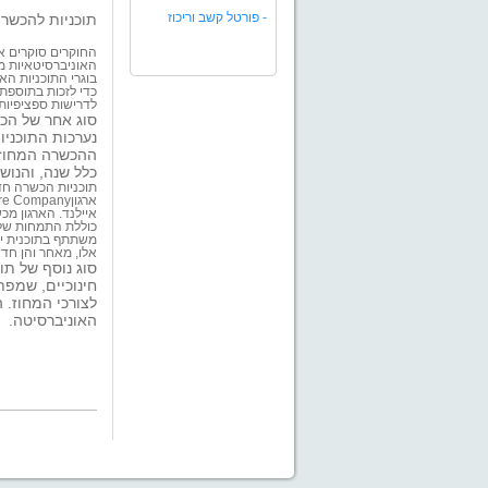
-
פורטל קשב וריכוז
תוכניות להכשר
החוקרים סוקרים א
האוניברסיטאיות מצ
בוגרי התוכניות הא
כדי לזכות בתוספת 
לדרישות ספציפיות 
סוג אחר של הכש
נערכות התוכניו
ההכשרה המחוזי
כלל שנה, והנו
תוכניות הכשרה חדש
איילנד. הארגון מ
כוללת התמחות של 
משתתף בתוכנית יש
אלו, מאחר והן חדש
סוג נוסף של תו
חינוכיים, שמפת
לצורכי המחוז. 
האוניברסיטה.