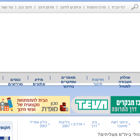
דף הבית
מרכז הזמנות
עיתון קו לחינוך
פורום חינוך
חינוך נכון
צור קשר
שולחן
מאמרים
חדשות
מידע
כנסים
העבודה
ומחקרים
חינוך
ונתונים
ואירועים
למנהל
בחינוך
עיתוני רשת
ציון
גיליונות
גיליון אפריל
>
>
>
ארכיון
>
>
מהעבר
דרך
2007
2007
תקופת
נהלי בית"ס מצליחים?