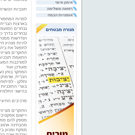
אימון אישי
תוכניות הכשרה
רפואה משלימה
אומנויות הבמה
למרות המחסור 
בארצות הברית.
נבחרים המועמדי
מנורה מבטחים
נבחרים בדרך כל
הנדרשות ממנהיג
להיות מנהיג חינ
לתפעל את ביה"ס
החוקרים מצייני
התאמת תוכניות
למורכבות המער
מעודכן ועוד.
הברית, שרמתן 
וחלקן - לפיתוח
בוגרי התוכניות
בהישגי התלמיד
מרכיבים החיוני
החוקרים מצייני
ויישום אפקטיבי
מספק להם מודל
מהבחינה ארגוני
מפקח ומכוון בי
יצרנית שבה התל