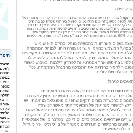
המשור
רה יעילה
כי מקובל שתוכנית הכשרה טובה למנהיגות חינוכית צריכה להיות; מבוססת על
נית, לספק ניסיון בתחומים הרלוונטיים ולפעול בשיתוף פעולה עם בתיה"ס.
כי לקביעות האלו יש רק הוכחות מחקריות מעטות. לטענתם אין כיום בסיס
 שממנו ניתן לקבוע מהם המרכיבים החיוניים להכשרה של מנהל. התוצאה
ות הכשרה בעלות מגמות שונות. לרוב התוכניות אין גם בסיס מחקרי איתן.
החוקרים מוסיפים, כי כ-90% מתוכניות ההכשרה לניהול בתי"ס בארה"ב דורשות ניסיון כלשהו
וצה בשנים האחרונות בהכשרת מנהלי בתי"ס היא שימוש
ל בפועל המשמש כמאמן אישי או מורה רוחני למנהל המתמחה.
 על המנטורים להיות בעלי מחויבות לתוכנית ההכשרה המקצועית
חינוך
עמד לניהול. המנטור צריך לשמש
מודל למתמחה, להעניק לו
לסייע בחיפוש אחר אסטרטגיות לפתרון דילמות ובגיבוש כישורי
משרד 
המנטור להסיר בהדרגה את התמיכה מהמנהל המתמחה, ככל
לתלמיד
 והיכולת שלו עולים.
מספרם 
במערכת
ימים לניהול
בתיכונ
מספר ה
 קיים טווח רחב של תשובות לשאלה מיהם המועמדים
ל בי"ס. יש התומכים בגיוס מנהיגים מוכשרים מחוץ למערכת
התלמיד
בכנס ש
תומכים בהכשרת מורים חזקים שהפגינו פוטנציאל מנהיגותי. יש
אמר מנ
גש לכישורי מנהיגות של המועמד יותר מאשר לכישוריו
לא צפה
 ג'רסי, למשל, קיימת מגמה של העדפת מועמדים לניהול שהם
הלמידה
ים ופיתוח הידע החינוכי שלהם בהמשך דרכם בביה"ס. החוקרים
בתקציב
ישורים שנדרשים ממנהל בי"ס יסודי קטן בפרברים, של אוכלוסייה
לצמצום
, שונים מהכישורים הנדרשים ממנהל של בי"ס תיכון עירוני גדול
למידה 
יה דלת אמצעים.
ואכן ב