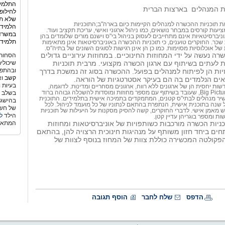
התלמיד
ת המנהלים
בארצות הברית
לחילופ
שלא תמ
ת תוכניות ההכשרה למנהלים הקיימות כיום בארה"ב;התוכניות
הלמידה
יעות קורסים במבחר נושאים, כמו ניהול ארגוני ואישי, עריכת תקציב ועוד.
במשרד 
וניברסיטאיות אינם מתחייבים לעסוק בניהול בי"ס וישנם מורים שלומדים בהן
תלמידי
שכר. החוקרים טוענים, כי תוכניות ההכשרה באוניברסיטאות אינן מתאימות
של אוכלוסיות מסוימות. כמו כן הן אינן רגישות לסוגים השונים של בתיה"ס.
רה נעשה על ידי המחוזות החינוכיים. במחוזות עירוניים גדולים
הסחות 
ת לעתים בשיתוף עם ארגון הכשרה מקצועי. מרבית תוכניות
שיכולי
ובהתפת
ות הן לפיתוח למנהלים בפועל. ההכשרה בסוג זה נמשכת בדרך
קשב
וא
שאים הנלמדים בה הם בעיקר אסטרטגיות של הוראה.
בעיות 
ות יחסית הן של ארגונים ללא רווח, ארגונים מסחריים ומדינות. לדוגמה,
ארגוןBig Picture Company, שעובד בשיתוף עם מספר מחוזות ומוסדות להשכלה גבוהה ברוד
בשלב גי
כשיר מנהלים לבתי"ס קטנים, המתמקדים בתמיכה אישית בתלמידים. התוכנית
בהישגי
שנה בתוכנית אישית, הנתפרת בהתאם לנתוניו של כל מועמד לניהול. לכל
של חשש
 מאמן אישי. לדברי החוקרים, קשה להסיק מסקנות על היעילות של תוכניות
הילד
ל
ות ומספר בוגריהן עדיין קטן.
כניות הכשרה מורכבות כשותפויות של אוניברסיטאות ומחוזות
המתאי
חים ביחד חזון משותף על מנהיגות חינוכית הרצויה להן, בהתאם
הפקולטה המכשירה כוללת צוות של המחוז בנוסף לצוות של
הדפס
שלח לחבר
הוסף תגובה