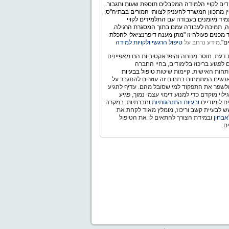
ים לקויי הלמידה המקבלים תוספת שעות ותגבור.
ין מתכוון המשרד להעניק לצוותי המורים בבתיה"ס,
יד מיומנים בעבודה עם התלמידים לקויי
, תמיכה לעבודה עמם בתוך המסגרת הרגילה.
מכנים פעולה זו "מתן מענה דיפרנציאלי להכלת
ם".
מידע נרחב על
טיפול הרגשי ולקויות למידה
דעת, חוסר מנוחה והיפראקטיביות הם מאפיינים
ם לפגוע בריכוז בלימודים, בחיי החברה
חות האישית. קיימות שיטות
טיפול בבעיות
נשים המתמחים בתחום זה עוזרים להתגבר על
ולשפר את התפקוד למי שסובל מהם. עדיף להגיע
לוי מוקדם כדי למנוע דימוי עצמי נמוך, פגיע
ם לימודיים
ובעיות התנהגותיות
וחברתיות. במקרה
 לבעיית קשב וריכוז, מומלץ מאוד לקחת את
אבחון
ובמידת הצורך להתאים לו את הטיפול
ם.