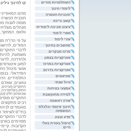
השתלמויות מורים
קו לחינוך גיליון 364
לימודי חינוך
מהם המאפיינים 
תוכניות העשרה
תוכנית הכשרה 
קשב וריכוז
מנסה לענות מח
עיצוב סביבה לימודית
מנהלים מצליחים
וולאס. המחקר, שהחל בסוף 
ספרי לימוד
עזרי לימוד
על פי הדו"ח מ
המורים, להישגי
מחשבים בחינוך
לדברי החוקרים,
מרכז מבקרים
משמעת, להיות מ
אטרקציות בצפון
ולהדרכה, לדעת
למען אינטרסים,
אטרקציות במרכז
אנשי מינהל החי
אטרקציות בדרום
הפדראלי. בנוסף
מוזיאונים
התלמידים. הדרי
טוענים, שאדם א
טיול שנתי
החוקרים מציינים, 
אמצעי בטיחות
החוק בקליפורניה,
שבאורגון חלק קטן 
למידה מתוקשבת
החוקרים מוסיפי
עזרה ראשונה
רבים מתקשים ל
מועמדים לניהו
חינוך פיננסי וכלכלת
המשפחה
בתי"ס לשיפור ה
לדברי החוקרים 
מדע וטבע
טיפול בעזרת בעלי
הקרובות. קיימי
חיים
במועמדים לניהו