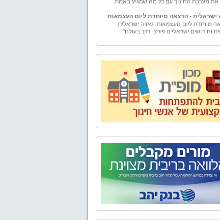
 ישראלית - הרצאה מיוחדת ליום העצמאות
ה מיוחדת ליום העצמאות: גאווה ישראלית.
ים וחידושים ישראליים פורצי דרך בעולם".
ם
ם – ייעוץ למורה" הוקמה ע"י טל וייס, בעל תואר
ה עם התמחות במימון ומורשה בשיווק פנסיוני.
ים - יעוץ למורה" מספקת למגזר עובדי מערכת
ך בפרט ולמגזרי המשק השונים בכלל, בדיקה
טיבית ומגוון פתרונות פיננסיים להם ולבני ביתם.
נו אלפי שעות ייעוץ פיננסי ופנסיוני לכל מגזרי
השונים.
בע - טיולים, אירועים, ימי גיבוש וסדנאות
ים,סדנאות O.D.T
טבע" מתמחה בהפקת פעילויות שונות בטבע -
, אירועים, ימי גיבוש וסדנאות לארגונים, בתי
קבוצות. אנו מקפידים על איכות בשירות ובביצוע
עניק ללקוחותינו חוויה שתיזכר לאורך זמן.
 של "אל הטבע" בשילוב התפאורה של טבע
 מבטיח יציאה מהשגרה וחוויה שתיזכר לזמן רב.
יאליק
נה, נפתח מחדש מוזיאון בית ביאליק, ביתו של
ר הלאומי חיים נחמן ביאליק. לאחר עבודת
 ושיחזור יוצאת דופן החושפת ומאירה את רוח
והתקופה, מזמין אתכם בית ביאליק להתוודע
מבתיה האותנטיים, המרגשים והמלהיבים של
העברית הראשונה, ולעולמו הפרטי והציבורי של