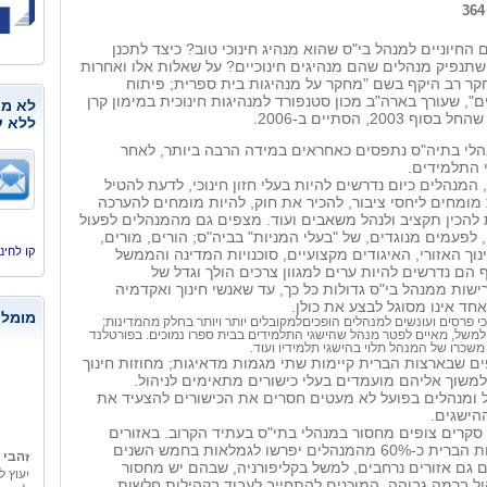
החיוניים למנהל בי"ס שהוא מנהיג חינוכי טוב? כיצד לתכנן
שתנפיק מנהלים שהם מנהיגים חינוכיים? על שאלות אלו ואחרות
קר רב היקף בשם "מחקר על מנהיגות בית ספרית; פיתוח
", שעורך בארה"ב מכון סטנפורד למנהיגות חינוכית במימון קרן
לא מנ
2003, הסתיים ב-2006
.
ללא ע
נהלי בתיה"ס נתפסים כאחראים במידה הרבה ביותר, לאחר
 התלמידים.
 המנהלים כיום נדרשים להיות בעלי חזון חינוכי, לדעת להטיל
ומחים ליחסי ציבור, להכיר את חוק, להיות מומחים להערכה
 להכין תקציב ולנהל משאבים ועוד. מצפים גם מהמנהלים לפעול
 לפעמים מנוגדים, של "בעלי המניות" בביה"ס; הורים, מורים,
קו לחינוך, היסמי
נוך האזורי, האיגודים מקצועיים, סוכנויות המדינה והממשל
 הם נדרשים להיות ערים למגוון צרכים הולך וגדל של
שות ממנהל בי"ס גדולות כל כך, עד שאנשי חינוך ואקדמיה
חד אינו מסוגל לבצע את כולן.
מומלצ
כי פרסים ועונשים למנהלים הופכיםלמקובלים יותר ויותר בחלק מהמדינות;
 למשל, מאיים לפטר מנהל שהישגי התלמידים בבית ספרו נמוכים. בפורטלנד
משכרו של המנהל תלוי בהישגי תלמידיו ועוד.
ם שבארצות הברית קיימות שתי מגמות מדאיגות; מחוזות חינוך
משוך אליהם מועמדים בעלי כישורים מתאימים לניהול.
ל ומנהלים בפועל לא מעטים חסרים את הכישורים להצעיד את
הישגים.
סקרים צופים מחסור במנהלי בתי"ס בעתיד הקרוב. באזורים
זהבי 
מסוימים בארצות הברית כ-60% מהמנהלים יפרשו לגמלאות בחמש השנים
יעוץ ל
ם גם אזורים נרחבים, למשל בקליפורניה, שבהם יש מחסור
לעזוב
ל ברמה גבוהה, המוכנים להתחייב לעבוד בקהילות חלשות.