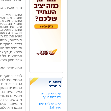
מהי תוכנית הכש
החוקרים מציינים, 
מחקר, רצופה והגיו
החוקרים מדגישים, 
מחקרי רחב מספיק,
היא – מגוון תוכני
והתמחות בת שנה.
נושא התופס תא
ב"מנטור", מנה
לדברי החוקרים
האישית של המו
עצמאות, אך גם 
המנהיגות. על 
שהביטחון העצמי
המועמדים המתא
לדברי החוקרים
המתאימים לניהו
שותפים
החינוך. אחרים 
חינוכיים
התומכים במתן ד
האקדמיים. בניו
קייטרינג קינוחים
מנהיגים ארגוני
למוסדות חינוך
מדגישים, כי הכ
מהמעמד הבינוני
קייטרינג לאירועים -
המשרת אוכלוסי
אתר 2all