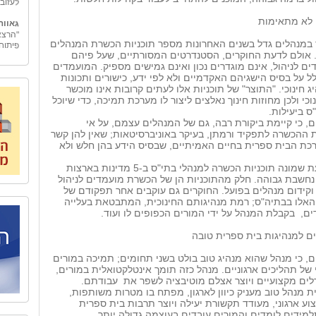
גאווה
 לא מתאימות
"הרצא
פיתוח
במנהלים גדל בשנים האחרונות מספר תוכניות הכשרת המנהלים
 אולם לדעת החוקרים, הסטנדרטים המסורתיים, שעל פיהם
גמולי
ם לניהול, אינם מוגדרים נכון ואינם גמישים מספיק. המועמדים
"גמולי
ל על בסיס הישגיהם האקדמיים ולא לפי ידע, כישורים ותכונות
בכלכל
 חינוכי. "התוצר" של תוכניות אלו לעתים קרובות אינו מוכשר
"גמול
וכי ולכן מחוזות חינוך נאלצים ליצור לו מערכת תמיכה, כדי שיוכל
החינו
 ביעילות.
אובייק
ם, כי קיימת ביקורת רבה, גם של המנהלים עצמם, על אי
מאחורי
המשק 
 ההכשרה לתפקיד ורמתן, בעיקר באוניברסיטאות; שאין להן קשר
כת הבית ספרית בחיים האמיתיים, שבסיס הידע בהן חלש ולא
אל הט
לארגונ
המחקר בוחן כעת שמונה תוכניות הכשרה למנהלי בתי"ס ב-5 מדינות בארצות
"אל ה
נחשבת גבוהה. חלק מהתוכניות הן של הכשרת מועמדים לניהול
טיולים
 וקידום מנהלים בפועל. החוקרים גם עוקבים אחר תפקודם של
ספר ו
 האלו בבתיה"ס; רמת מנהיגותם החינוכית, המתבטאת בעלייה
כדי לה
ים,
בקבלת המנהל על ידי המורים הכפופים לו ועוד.
הצוות
ארצנו
ים למנהיגות בית ספרית טובה
בית ב
ם, כי מנהל שהוא מנהיג טוב בולט בשני תחומים; תמיכה במורים
לאחרו
 של תהליכים ארגוניים. מנהל כזה תומך אינטלקטואלית במורים,
המשור
ים מקצועיים ויוצר אצלם מוטיבציה לשפר את
עבודתם.
שיקום
ת מנהל טוב מעניק כיוון לארגון, מפתח בו מטרות משותפות,
האיש 
צוע ארגוני, מעודד תקשורת יעילה ויוצר תרבות בית ספרית
לאחד 
העיר 
מידים לומדים והמורים עובדים בעוצמה גדולה יותר.