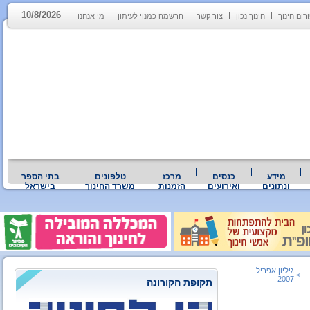
10/8/2026
רום חינוך
חינוך נכון
צור קשר
הרשמה כמנוי לעיתון
מי אנחנו
מידע
כנסים
מרכז
טלפונים
בתי הספר
ונתונים
ואירועים
הזמנות
משרד החינוך
בישראל
גיליון אפריל
>
2007
תקופת הקורונה