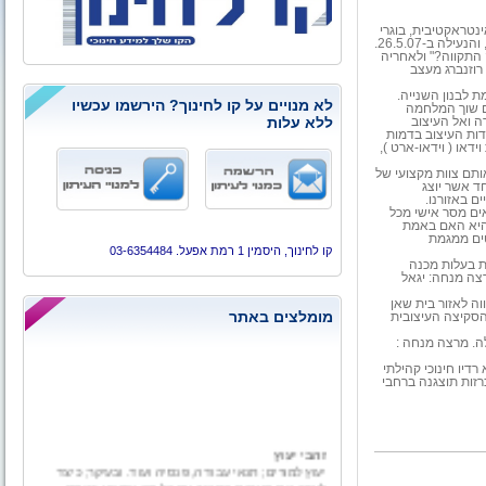
ינטראקטיבית, בוגרי
 התקווה?" ולאחריה
וזנברג מעצב
ת הלימודים בצל צו 8 לגיוס למלחמת לבנון השנייה.
לא מנויים על קו לחינוך? הירשמו עכשיו
 שוך המלחמה
ללא עלות
ה ואל העיצוב
דות העיצוב בדמות
ידאו ( וידאו-ארט ),
ותם צוות מקצועי של
חד אשר יוצג
ם באזורנו.
ים מסר אישי מכל
היא האם באמת
ים ממגמת
קו לחינוך, היסמין 1 רמת אפעל. 03-6354484
רכז המוסיקה בבית בנדל – כל סטודנט עיצב 3 כרזות בעלות מכנה
צה מנחה:
יגאל
לון ראווה לאזור בית שאן
מומלצים באתר
הסקיצה העיצובית
ה.
מרצה מנחה :
רדיו חינוכי קהילתי
זות תוצגנה ברחבי
זהבי יעוץ
יעוץ למורים; תנאי עבודה, פנסיה ועוד. ובעיקר; כיצד
לעזוב את מערכת החינוך עם כל מה שמגיע באמת.