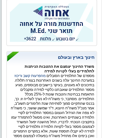
המשורר הלאומי
חינוך בארץ ובעולם
משרד החינוך יצמצם את ההטבות הניתנות
לתלמידים בעלי לקויות למידה
מספרם של התלמידים הסובלים
מהפרעות קשב וריכוז
במערכת החינוך עלה בשנים האחרונות בצורה תלולה.
בתיכונים לא מעטים, בעיקר ביישובים מבוססים, מגיע
מספר התלמידים שאובחנו כלקויי למידה ומקבלים
התאמות בבחינות והטבות שונות ל-25% מכלל
התלמידים. מסתבר, כי משה"ח לא נערך לעלייה זו. כך,
בכנס שהתקיים סמוך לפתיחת שנת הלימודים תשע"ב,
אמר מנכ"ל משה"ח היוצא, ד"ר שמשון שושני, כי משה"ח
לא צפה את הגידול העצום במספר התלמידים לקויי
הלמידה בשנתיים האחרונות, ואינו מסוגל להתמודד עמו
בתקציבו הנוכחי. לדבריו, החל מהשנה יפעל המשרד
לצמצום מספר בעלי לקויות הלמידה ותלמידים לקויי
למידה לא יקבלו תוספת שעות, אלא במקרים החמורים.
ואכן בימים אלו מתחיל משה"ח בפעולה לצמצום מספר