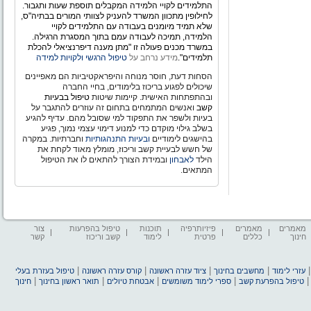
התלמידים לקויי הלמידה המקבלים תוספת שעות ותגבור.
לחילופין מתכוון המשרד להעניק לצוותי המורים בבתיה"ס,
שלא תמיד מיומנים בעבודה עם התלמידים לקויי
הלמידה, תמיכה לעבודה עמם בתוך המסגרת הרגילה.
במשרד מכנים פעולה זו "מתן מענה דיפרנציאלי להכלת
תלמידים".
מידע נרחב על
טיפול הרגשי ולקויות למידה
הסחות דעת, חוסר מנוחה והיפראקטיביות הם מאפיינים
שיכולים לפגוע בריכוז בלימודים, בחיי החברה
ובהתפתחות האישית. קיימות שיטות
טיפול בבעיות
קשב
ואנשים המתמחים בתחום זה עוזרים להתגבר על
בעיות ולשפר את התפקוד למי שסובל מהם. עדיף להגיע
בשלב גילוי מוקדם כדי למנוע דימוי עצמי נמוך, פגיע
בהישגים לימודיים
ובעיות התנהגותיות
וחברתיות. במקרה
של חשש לבעיית קשב וריכוז, מומלץ מאוד לקחת את
הילד
לאבחון
ובמידת הצורך להתאים לו את הטיפול
המתאים.
מאמרים
מאמרים
פיזיותרפיה
תוכנות
טיפול בהפרעות
צור
חינוך
כללים
פרטית
לימוד
קשב וריכוז
קשר
|
|
|
|
עזרי לימוד
מחשבים בחינוך
ציוד עזרה ראשונה
קורס עזרה ראשונה
טיפול בעזרת בעלי
|
|
|
|
טיפול בהפרעת קשב
ספרי לימוד משומשים
אבטחת טיולים
תואר ראשון בחינוך
חינוך