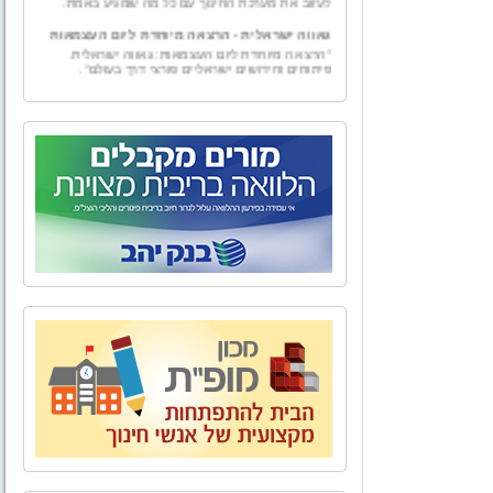
גאווה ישראלית - הרצאה מיוחדת ליום העצמאות
"הרצאה מיוחדת ליום העצמאות: גאווה ישראלית.
פיתוחים וחידושים ישראליים פורצי דרך בעולם".
גמולים
"גמולים – ייעוץ למורה" הוקמה ע"י טל וייס, בעל תואר
בכלכלה עם התמחות במימון ומורשה בשיווק פנסיוני.
"גמולים - יעוץ למורה" מספקת למגזר עובדי מערכת
החינוך בפרט ולמגזרי המשק השונים בכלל, בדיקה
אובייקטיבית ומגוון פתרונות פיננסיים להם ולבני ביתם.
מאחורינו אלפי שעות ייעוץ פיננסי ופנסיוני לכל מגזרי
המשק השונים.
אל הטבע - טיולים, אירועים, ימי גיבוש וסדנאות
לארגונים,סדנאות O.D.T
"אל הטבע" מתמחה בהפקת פעילויות שונות בטבע -
טיולים, אירועים, ימי גיבוש וסדנאות לארגונים, בתי
ספר וקבוצות. אנו מקפידים על איכות בשירות ובביצוע
כדי להעניק ללקוחותינו חוויה שתיזכר לאורך זמן.
הצוות של "אל הטבע" בשילוב התפאורה של טבע
ארצנו מבטיח יציאה מהשגרה וחוויה שתיזכר לזמן רב.
בית ביאליק
לאחרונה, נפתח מחדש מוזיאון בית ביאליק, ביתו של
המשורר הלאומי חיים נחמן ביאליק. לאחר עבודת
שיקום ושיחזור יוצאת דופן החושפת ומאירה את רוח
האיש והתקופה, מזמין אתכם בית ביאליק להתוודע
לאחד מבתיה האותנטיים, המרגשים והמלהיבים של
העיר העברית הראשונה, ולעולמו הפרטי והציבורי של