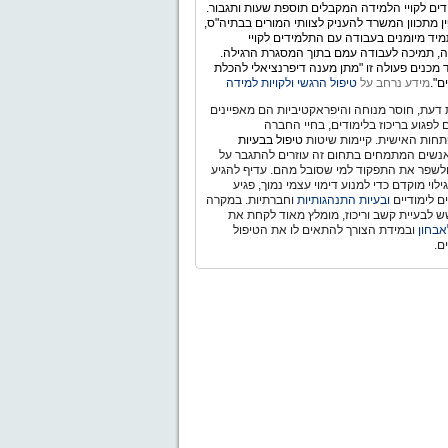
ים לקויי הלמידה המקבלים תוספת שעות ותגבור.
ין מתכוון המשרד להעניק לצוותי המורים בבתיה"ס,
יד מיומנים בעבודה עם התלמידים לקויי
, תמיכה לעבודה עמם בתוך המסגרת הרגילה.
מכנים פעולה זו "מתן מענה דיפרנציאלי להכלת
ם".
מידע נרחב על
טיפול הרגשי ולקויות למידה
דעת, חוסר מנוחה והיפראקטיביות הם מאפיינים
ם לפגוע בריכוז בלימודים, בחיי החברה
חות האישית. קיימות שיטות
טיפול בבעיות
נשים המתמחים בתחום זה עוזרים להתגבר על
ולשפר את התפקוד למי שסובל מהם. עדיף להגיע
לוי מוקדם כדי למנוע דימוי עצמי נמוך, פגיע
ם לימודיים
ובעיות התנהגותיות
וחברתיות. במקרה
 לבעיית קשב וריכוז, מומלץ מאוד לקחת את
אבחון
ובמידת הצורך להתאים לו את הטיפול
ם.