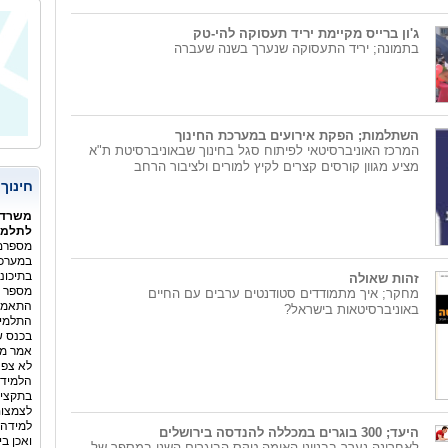
המשור
ג'ון ברייס מקיימת יריד תעסוקה להי-טק
בתמונה; יריד התעסוקה שנערך בשנה שעברה
השתלמות; הפקת אירועים במערכת החינוך
המרכז האוניברסיטאי לפיתוח סגל בחינוך שבאוניברסיטת ת"א
מציע מגוון קורסים קצרים לקיץ למורים ולציבור הרחב
חינוך
משרד 
לתלמיד
מספרם 
במערכת
בתיכונ
זהות שאולה
מספר ה
מחקר; איך מתמודדים סטודנטים ערבים עם החיים
באוניברסיטאות בישראל?
התלמיד
בכנס ש
אמר מנ
לא צפה
הלמידה
בתקציב
לצמצום
למידה 
היעד; 300 בוגרים במכללה להנדסה בירושלים
ואכן ב
לאחרונה נערך בבנייני האומה טקס הבוגרים השני במספר של