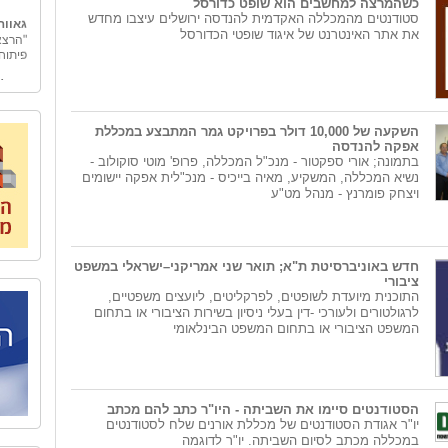
כשהמרצה למחשבים הוא שופט כדורסל
גאווה
סטודנטים מהמכללה האקדמית להנדסה ירושלים עיצבו מחדש
"הרצא
את אתר האינטרנט של איגוד שופטי הכדורסל
פיתוח
גמולי
"גמולי
בכלכל
"גמול
השקעה של 10,000 דולר בפרויקט גמר המתבצע במכללת
החינו
אפקה להנדסה
אובייק
בתמונה; אורי ספקטור - מנכ"ל המכללה, פרופ' מוטי סוקולוב -
מאחורי
נשיא המכללה, המשקיע, מאיה בייכיס - מנכ"לית אפקה יישומים
המשק 
ויצחק פומרנץ - מנהל מט"ע
אל הט
לארגונ
"אל ה
טיולים
חדש באוניברסיטת ת"א; תואר שני אמריקני–ישראלי במשפט
ספר ו
ציבורי
כדי לה
התוכנית מיועדת לשופטים, לפרקליטים, ליועצים משפטיים,
הצוות
לרגולטורים ולעורכי -דין בעלי ניסיון בשירות הציבורי או בתחום
ארצנו
המשפט הציבורי או בתחום המשפט הבינלאומי
בית ב
לאחרו
המשור
שיקום
האיש 
הסטודנטים סיימו את השביתה - היו"ר כתב להם מכתב
לאחד 
יו"ר אגודת הסטודנטים של מכללת אורנים שלח לסטודנטים
העיר 
במכללה מכתב לסיום השביתה. יו"ר לדוגמה