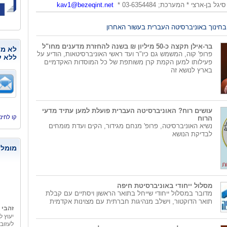
kav1@bezeqint.net
בחינוך באוניברסיטה העברית בעשור האחרון
בר-אילן תקצה כ-50 מיליון ₪ בשנה להחזרת מדענים מחו"ל
לא מנ
פרופ' קוה, המשמש גם כיו"ר ועד ראשי האוניברסיטאות, הודיע על
ללא ע
פעילותו למען הקמת קרן משותפת של כל המוסדות האקדמיים
בארץ לנושא זה
עושים רוח? האוניברסיטה העברית פועלת למען עתיד מדעי
קו לחינוך, היסמי
הרוח
נשיא האוניברסיטה, פרופ' מנחם מגידור, הקים ועדת מומחים
לבדיקת הנושא
מומלצ
מסלול ייחודי באוניברסיטת חיפה
מדובר במסלול ייחודי שייחל בתואר הראשון ויסתיים עם קבלת
תואר הדוקטור, וישלב מנהיגות חברתית עם מצוינות אקדמית
זהבי 
יעוץ ל
לעזוב