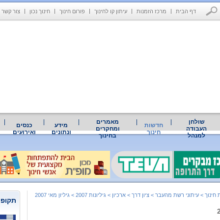
דף הבית
מרכז הזמנות
עיתון קו לחינוך
פורום חינוך
חינוך נכון
צור קשר
שולחן
מאמרים
חדשות
מידע
כנסים
העבודה
ומחקרים
חינוך
ונתונים
ואירועים
למנהל
בחינוך
חינוך
>
עיתוני רשת מהעבר
>
ציון דרך
>
ארכיון
>
גיליונות 2007
>
גיליון מאי 2007
תקופת