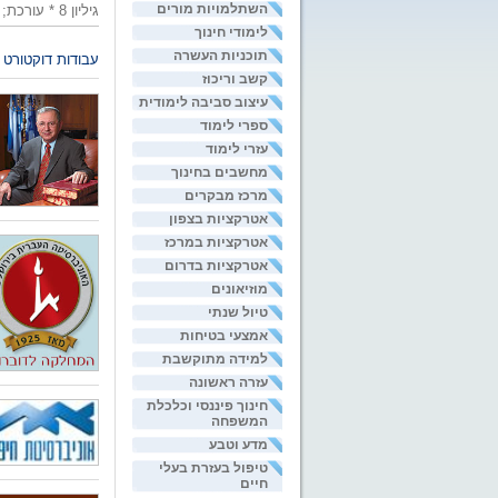
השתלמויות מורים
גיליון 8 * עורכת; סיגל בן-ארצי * המערכת; 03-6354484 *
לימודי חינוך
תוכניות העשרה
עבודות דוקטורט 
קשב וריכוז
עיצוב סביבה לימודית
ספרי לימוד
עזרי לימוד
מחשבים בחינוך
מרכז מבקרים
אטרקציות בצפון
אטרקציות במרכז
אטרקציות בדרום
מוזיאונים
טיול שנתי
אמצעי בטיחות
למידה מתוקשבת
עזרה ראשונה
חינוך פיננסי וכלכלת
המשפחה
מדע וטבע
טיפול בעזרת בעלי
חיים