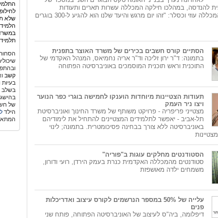
התלמיד
 להנדסה, במהלכו חילקה המכללה עשרות תארים ותעודות
לחילופ
הצטיינות. נשיא המכללה עוזי וכסלר: "זהו יום מרגש והיעד שלנו הוא להגיע ל-300 בוגרים
שלא תמ
הלמידה
במשרד 
תלמידי
הסתיים קורס חשבים בכירים של משרד האוצר בתפנית
הסחות 
בתמונה: ד"ר ירון זליכה וד"ר אריה נחמיאס, המנהל האקדמי של
שיכולי
התוכנית וראש תוכנית המוסמכים באוניברסיטה הפתוחה
ובהתפת
קשב
וא
בעיות 
בשלב גי
תעודות הצטיינות מיוחדות הוענקו לחמישה בוגרי כפר הנוער
בהישגי
ויצו ניר העמק
של חשש
מצטייני פריפריה - פרויקט משותף של משרד החינוך ואוניברסיטת
הילד
ל
תל-אביב - יאפשר לתלמידים המצטיינים להתחיל את לימודיהם
המתאי
באוניברסיטה ללא צורך בבחינה פסיכומטרית. בתמונה; לינוי
צטיינות
הסטודנטים מחלקים עוגות ב"פוריה"
סטודנטים מהמכללה האקדמית כנרת בעמק הירדן, רועי ודורון,
משמחים ילדה מאושפזת
עלייה של 50% במספר הנרשמים לקורס עיצוב ואדריכלות
פנים
דיפלומה, ביה"ס לעיצוב של האוניברסיטה הפתוחה, פותח שני