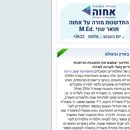
ר הלאומי
 בארץ ובעולם
החינוך יצמצם את ההטבות הניתנות
ים בעלי לקויות למידה
של התלמידים הסובלים
מהפרעות קשב וריכוז
 החינוך עלה בשנים האחרונות בצורה תלולה.
ים לא מעטים, בעיקר ביישובים מבוססים, מגיע
תלמידים שאובחנו כלקויי למידה ומקבלים
התאמות בבחינות והטבות שונות ל-25% מכלל
ים. מסתבר, כי משה"ח לא נערך לעלייה זו. כך,
התקיים סמוך לפתיחת שנת הלימודים תשע"ב,
כ"ל משה"ח היוצא, ד"ר שמשון שושני, כי משה"ח
 את הגידול העצום במספר התלמידים לקויי
 בשנתיים האחרונות, ואינו מסוגל להתמודד עמו
ו הנוכחי. לדבריו, החל מהשנה יפעל המשרד
 מספר בעלי לקויות הלמידה ותלמידים לקויי
לא יקבלו תוספת שעות, אלא במקרים החמורים.
ימים אלו מתחיל משה"ח בפעולה לצמצום מספר