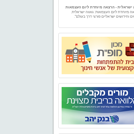
 ישראלית - הרצאה מיוחדת ליום העצמאות
ה מיוחדת ליום העצמאות: גאווה ישראלית.
ים וחידושים ישראליים פורצי דרך בעולם".
ם
ם – ייעוץ למורה" הוקמה ע"י טל וייס, בעל תואר
ה עם התמחות במימון ומורשה בשיווק פנסיוני.
ים - יעוץ למורה" מספקת למגזר עובדי מערכת
ך בפרט ולמגזרי המשק השונים בכלל, בדיקה
טיבית ומגוון פתרונות פיננסיים להם ולבני ביתם.
נו אלפי שעות ייעוץ פיננסי ופנסיוני לכל מגזרי
השונים.
בע - טיולים, אירועים, ימי גיבוש וסדנאות
ים,סדנאות O.D.T
טבע" מתמחה בהפקת פעילויות שונות בטבע -
, אירועים, ימי גיבוש וסדנאות לארגונים, בתי
קבוצות. אנו מקפידים על איכות בשירות ובביצוע
עניק ללקוחותינו חוויה שתיזכר לאורך זמן.
 של "אל הטבע" בשילוב התפאורה של טבע
 מבטיח יציאה מהשגרה וחוויה שתיזכר לזמן רב.
יאליק
נה, נפתח מחדש מוזיאון בית ביאליק, ביתו של
ר הלאומי חיים נחמן ביאליק. לאחר עבודת
 ושיחזור יוצאת דופן החושפת ומאירה את רוח
והתקופה, מזמין אתכם בית ביאליק להתוודע
מבתיה האותנטיים, המרגשים והמלהיבים של
העברית הראשונה, ולעולמו הפרטי והציבורי של