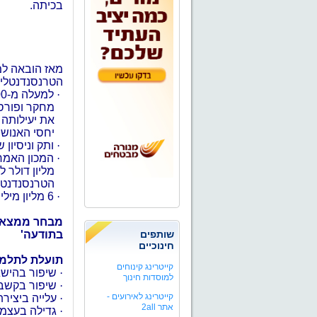
בכיתה.
הטרנסנדנטלית
·
מחקר ופורסמ
את יעילותה 
יחסי האנוש 
·
ותק וניסיון של 35 שנות יישום במאות בתי ספר ב
·
המכון האמרי
מליון דולר 
הטרנסנדנטלי
·
6 מליון מיליוני אנשים למדו אותה ברחבי העולם.
מבחר ממצאי 
שותפים
בתודעה'
חינוכיים
תועלת לתלמי
קייטרינג קינוחים
·
שיפור בהישג
למוסדות חינוך
·
שיפור בקשב ו
קייטרינג לאירועים -
·
עלייה ביצירת
אתר 2all
·
גדילה בעצמא