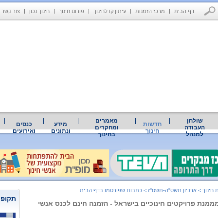
דף הבית
מרכז הזמנות
עיתון קו לחינוך
פורום חינוך
חינוך נכון
צור קשר
שולחן
מאמרים
חדשות
מידע
כנסים
העבודה
ומחקרים
חינוך
ונתונים
ואירועים
למנהל
בחינוך
 חינוך
>
ארכיון תשס"ה-תשס"ז
>
כתבות שפורסמו בדף הבית
תקופת
 מממנת פרויקטים חינוכיים בישראל - הזמנה חינם לכנס אנשי