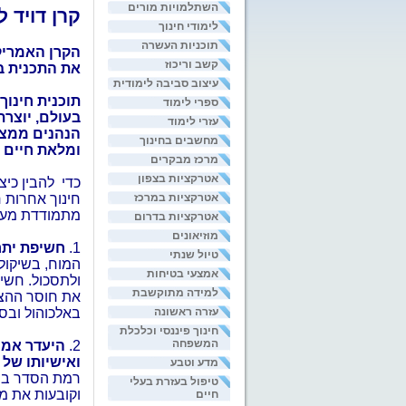
השתלמויות מורים
קרן דויד 
לימודי חינוך
תוכניות העשרה
הקרן האמריק
קשב וריכוז
את התכנית ב-30 מדינות והחלה ביישומה ביש
עיצוב סביבה לימודית
תוכנית חינוך
ספרי לימוד
בעולם, יוצר
עזרי לימוד
הנהנים ממצו
מחשבים בחינוך
ומלאת חיים 
מרכז מבקרים
אטרקציות בצפון
כדי
להבין כיצ
אטרקציות במרכז
חינוך אחרות 
מתמודדת מער
אטרקציות בדרום
מוזיאונים
1.
חשיפת יתר
טיול שנתי
המוח, בשיקול
אמצעי בטיחות
ולתסכול. חש
למידה מתוקשבת
את חוסר ההצ
עזרה ראשונה
באלכוהול ובסמ
חינוך פיננסי וכלכלת
המשפחה
2.
היעדר אמצ
ואישיותו של
מדע וטבע
רמת הסדר בתפ
טיפול בעזרת בעלי
וקובעות את מי
חיים