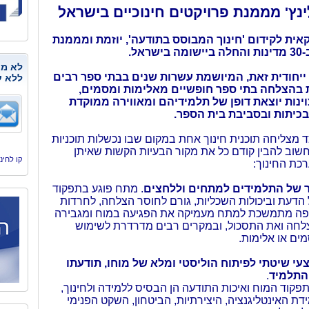
לינץ' מממנת פרויקטים חינוכיים בישראל
אית לקידום 'חינוך המבוסס בתודעה', יוזמת ומממנת
ראל.
לא מנ
 ייחודית זאת, המיושמת עשרות שנים בבתי ספר רבים
ללא ע
ת בהצלחה בתי ספר חופשיים מאלימות ומסמים,
ינות יוצאת דופן של תלמידיהם ומאווירה ממוקדת
בכיתות ובסביבת בית הספר.
ד מצליחה תוכנית חינוך אחת במקום שבו נכשלות תוכניות
חשוב להבין קודם כל את מקור הבעיות הקשות שאיתן
קו לחינוך, היסמי
כת החינוך:
 של התלמידים למתחים וללחצים
. מתח פוגע בתפקוד
 הדעת וביכולות השכליות, גורם לחוסר הצלחה, לחרדות
יפה מתמשכת למתח מעמיקה את הפגיעה במוח ומגבירה
לחה ואת התסכול, ובמקרים רבים מדרדרת לשימוש
ים או אלימות.
עי שיטתי לפיתוח הוליסטי ומלא של מוחו, תודעתו
 התלמיד
.
קוד המוח ואיכות התודעה הן הבסיס ללמידה ולחינוך,
דת האינטליגנציה, היצירתיות, הביטחון, השקט הפנימי