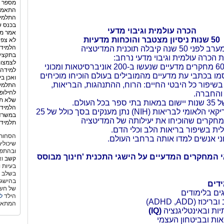
מספר ה
התלמיד
בכנס ש
הכרה עולמית וגיבוי מדעי
אמר מנ
50 שנות ניסיון מצטבר והוכחות מדעיות
לא צפה
הלמידה
מאז הובאה למערב לפני 50 שנה קיבלה תוכנית המדיטציה
בתקציב
 הכרה עולמית וגיבוי מדעי נרחב:
לצמצום
למעלה מ-600 מחקרים מדעיים שנעשו ב-200 אוניברסיטאות ומכוני
למידה 
ו בכתבי עת מדעיים מהמובילים בעולם הוכיחו מוכיחים
ואכן ב
בשיפור כל היבטי החיים: הרוח, ההתנהגות, הבריאות,
התלמיד
לחילופ
והחברה.
שלא תמ
כל העולם.
הלמידה
קאי הלאומי לבריאות (
NIH
) נתן מענקים בסך כולל של 25
במשרד 
למחקרים שהוכיחו את יעילותה של המדיטציה
תלמידי
ת בשיפור בריאות הלב וכלי הדם.
הסחות 
שיכולי
ובהתפת
המחקרים המדעיים על הישגי התכנית 'חינוך מבוסס
קשב
וא
בעיות 
בשלב גי
בהישגי
דים
של חשש
ים בלימודים
הילד
ל
בריכוז (
ADD
,
ADHD
)
המתאי
יות ובאינטליגנציה
(
IQ
)
ות ובביטחון העצמי