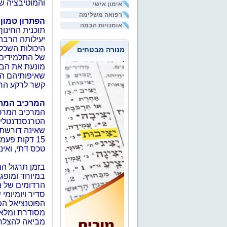
והמוטיבציה ש
אימון אישי
רפואה משלימה
הפתרון טמון
אומנויות הבמה
תוכנית החינו
יעילותה הרב
היכולות השכל
מנורה מבטחים
של התלמידים.
מונעת את הב
שאיפותיהם החי
קשר לרקע החי
המרכיב המרכ
המרכיב המרכז
הטרנסנדנטלית
שאינה דורשת ר
15 דקות פעמ
טכס דתי, ואינ
בזמן תרגול ה
במיוחד ומופגי
הרדומים של ה
סדיר ויומיומ
הפוטנציאל הפ
מסודרת ומלאת
מביאה להצלחה