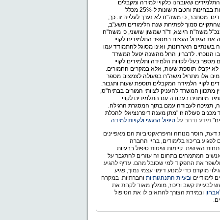
תלמידים שאובחנו כלקויי למידה ומקבלים
התאמות בבחינות והטבות שונות ל-25% מכלל
ים. מסתבר, כי משה"ח לא נערך לעלייה זו. כך,
התקיים סמוך לפתיחת שנת הלימודים תשע"ב,
כ"ל משה"ח היוצא, ד"ר שמשון שושני, כי משה"ח
 את הגידול העצום במספר התלמידים לקויי
 בשנתיים האחרונות, ואינו מסוגל להתמודד עמו
ו הנוכחי. לדבריו, החל מהשנה יפעל המשרד
 מספר בעלי לקויות הלמידה ותלמידים לקויי
לא יקבלו תוספת שעות, אלא במקרים החמורים.
ימים אלו מתחיל משה"ח בפעולה לצמצום מספר
ים לקויי הלמידה המקבלים תוספת שעות ותגבור.
ין מתכוון המשרד להעניק לצוותי המורים בבתיה"ס,
יד מיומנים בעבודה עם התלמידים לקויי
, תמיכה לעבודה עמם בתוך המסגרת הרגילה.
מכנים פעולה זו "מתן מענה דיפרנציאלי להכלת
ם".
מידע נרחב על
טיפול הרגשי ולקויות למידה
דעת, חוסר מנוחה והיפראקטיביות הם מאפיינים
ם לפגוע בריכוז בלימודים, בחיי החברה
חות האישית. קיימות שיטות
טיפול בבעיות
נשים המתמחים בתחום זה עוזרים להתגבר על
ולשפר את התפקוד למי שסובל מהם. עדיף להגיע
לוי מוקדם כדי למנוע דימוי עצמי נמוך, פגיע
ם לימודיים
ובעיות התנהגותיות
וחברתיות. במקרה
 לבעיית קשב וריכוז, מומלץ מאוד לקחת את
אבחון
ובמידת הצורך להתאים לו את הטיפול
ם.