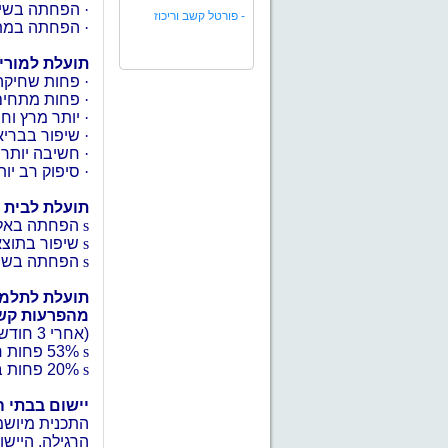
·
הפחתה בשימ
-
פורטל קשב וריכוז
·
הפחתה במתח
תועלת למורי
·
פחות שחיקה
·
פחות מתחים
·
יותר מרץ וחי
·
שיפור בבריא
·
חשיבה יותר 
·
סיפוק רב יו
תועלת לבית 
s
הפחתה באלימ
s
שיפור בתוצא
s
הפחתה בשימו
תועלת לתלמי
מהפרעות קשב
(אחרי 3 חודשי תרגול)
s
53% פחות חרדות, דיכאון ודאגה
s
20% פחות בעיות של קשב, ריכוז והיפראקטיביות
יישום בבתי 
התכנית מיושמ
הרגילה. היישו