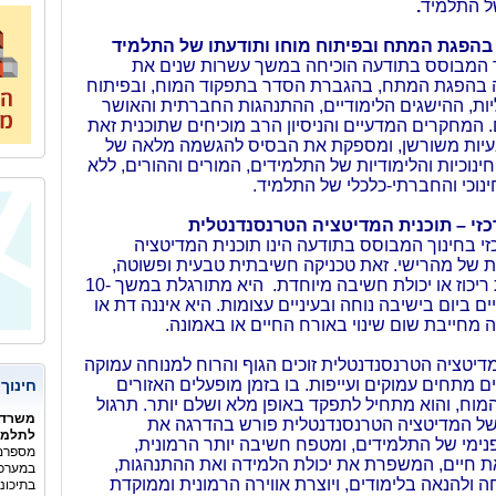
ל התלמיד
.
 בהפגת המתח ובפיתוח מוחו ותודעתו של התלמיד
ך המבוסס בתודעה הוכיחה במשך עשרות שנים את
ה בהפגת המתח, בהגברת הסדר בתפקוד המוח, ובפיתוח
יות, ההישגים הלימודיים, ההתנהגות החברתית והאושר
 המחקרים המדעיים והניסיון הרב מוכיחים שתוכנית זאת
עיות משורשן, ומספקת את הבסיס להגשמה מלאה של
נוכיות והלימודיות של התלמידים, המורים וההורים, ללא
נוכי והחברתי-כלכלי של התלמיד.
זי – תוכנית המדיטציה הטרנסנדנטלית
י בחינוך המבוסס בתודעה הינו תוכנית המדיטציה
 של מהרישי. זאת טכניקה חשיבתית טבעית ופשוטה,
יכוז או יכולת חשיבה מיוחדת.
היא מתורגלת במשך 10-
יים ביום בישיבה נוחה ובעיניים עצומות. היא איננה דת או
ה מחייבת שום שינוי באורח החיים או באמונה.
מדיטציה הטרנסנדנטלית זוכים הגוף והרוח למנוחה עמוקה
ם מתחים עמוקים ועייפות. בו בזמן מופעלים האזורים
חינוך
מוח, והוא מתחיל לתפקד באופן מלא ושלם יותר. תרגול
משרד 
י של המדיטציה הטרנסנדנטלית פורש בהדרגה את
לתלמיד
נימי של התלמידים, ומטפח חשיבה יותר הרמונית,
מספרם 
 חיים, המשפרת את יכולת הלמידה ואת ההתנהגות,
במערכת
 ולהנאה בלימודים, ויוצרת אווירה הרמונית וממוקדת
בתיכונ