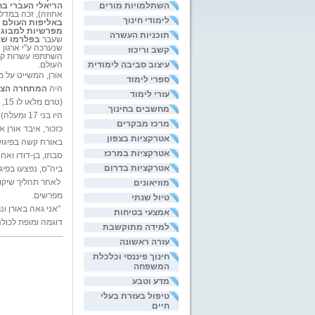
השתלמויות מורים
הריאלי העברי ב
אחוזה),
זכה במדלי
לימודי חינוך
באליפות העולם ל
מפרשיות למבוגר
תוכניות העשרה
שעבר
בפלרמו שב
שנערכה ע"י ארגון 
קשב וריכוז
השתתפו עשרות קב
עיצוב סביבה לימודית
העולם.
אורן, המשייט על 
ספרי לימוד
היה
המתחרה הצע
עזרי לימוד
(ט
מחשבים בחינוך
היו בני 17 ומעלה).
מרכז מבקרים
כזכור, איבד אורן א
אטרקציות בצפון
באורח קשה בפיגו
אטרקציות במרכז
סבתו, בן-דודו ואח
אטרקציות בדרום
ביה"ס, נפצעו בפיגו
מוזיאונים
לאחר תהליך שיקום
מפרשים.
טיול שנתי
"אני גאה באורן ונ
אמצעי בטיחות
דוגמה ומופת לכול
למידה מתוקשבת
עזרה ראשונה
חינוך פיננסי וכלכלת
המשפחה
מדע וטבע
טיפול בעזרת בעלי
חיים