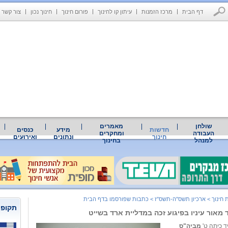
דף הבית
מרכז הזמנות
עיתון קו לחינוך
פורום חינוך
חינוך נכון
צור קשר
שולחן
מאמרים
חדשות
מידע
כנסים
העבודה
ומחקרים
חינוך
ונתונים
ואירועים
למנהל
בחינוך
 חינוך
>
ארכיון תשס"ה-תשס"ז
>
כתבות שפורסמו בדף הבית
תקופת
מאור עיניו בפיגוע זכה במדליית ארד בשייט
ד כיתה ט'
מביה"ס