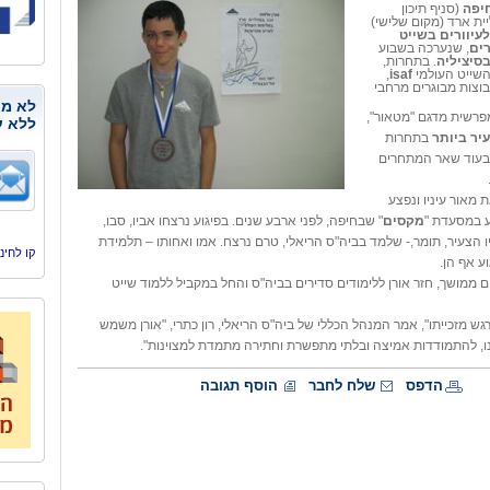
חיפה
(סניף תיכון
ית ארד (מקום שלישי)
עיוורים בשייט
ים
, שנערכה בשבוע
סיציליה
. בתחרות,
השייט העולמי
isaf
,
וצות מבוגרים מרחבי
לא מנ
מפרשית מדגם "מטאור",
ללא ע
יר ביותר
בתחרות
רם מלאו לו 15, בעוד שאר המתחרים
ת מאור עיניו ונפצע
ע במסעדת "
מקסים
" שבחיפה, לפני ארבע שנים. בפיגוע נרצחו אביו, סבו,
יו הצעיר, תומר,- שלמד בביה"ס הריאלי, טרם נרצח. אמו ואחותו – תלמידת
קו לחינוך, היסמי
ע אף הן.
 ממושך, חזר אורן ללימודים סדירים בביה"ס והחל במקביל ללמוד שייט
רגש מזכייתו", אמר המנהל הכללי של ביה"ס הריאלי, רון כתרי, "אורן משמש
נו, להתמודדות אמיצה ובלתי מתפשרת וחתירה מתמדת למצוינות".
הדפס
שלח לחבר
הוסף תגובה