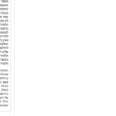
מספר ה
התלמיד
בכנס ש
אמר מנ
לא צפה
הלמידה
בתקציב
לצמצום
למידה 
ואכן ב
התלמיד
לחילופ
שלא תמ
הלמידה
במשרד 
תלמידי
הסחות 
שיכולי
ובהתפת
קשב
וא
בעיות 
בשלב גי
בהישגי
של חשש
הילד
ל
המתאי