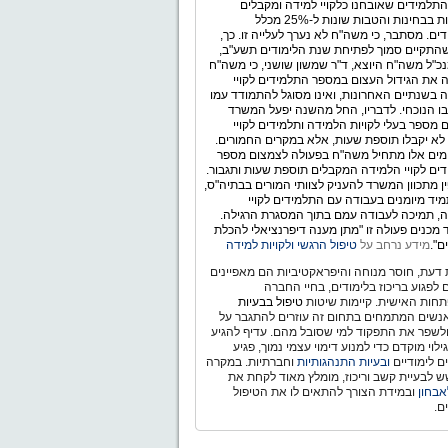
תלמידים שאובחנו כלקויי למידה ומקבלים
התאמות בבחינות והטבות שונות ל-25% מכלל
ים. מסתבר, כי משה"ח לא נערך לעלייה זו. כך,
התקיים סמוך לפתיחת שנת הלימודים תשע"ב,
כ"ל משה"ח היוצא, ד"ר שמשון שושני, כי משה"ח
 את הגידול העצום במספר התלמידים לקויי
 בשנתיים האחרונות, ואינו מסוגל להתמודד עמו
ו הנוכחי. לדבריו, החל מהשנה יפעל המשרד
 מספר בעלי לקויות הלמידה ותלמידים לקויי
לא יקבלו תוספת שעות, אלא במקרים החמורים.
ימים אלו מתחיל משה"ח בפעולה לצמצום מספר
ים לקויי הלמידה המקבלים תוספת שעות ותגבור.
ין מתכוון המשרד להעניק לצוותי המורים בבתיה"ס,
יד מיומנים בעבודה עם התלמידים לקויי
, תמיכה לעבודה עמם בתוך המסגרת הרגילה.
מכנים פעולה זו "מתן מענה דיפרנציאלי להכלת
ם".
מידע נרחב על
טיפול הרגשי ולקויות למידה
דעת, חוסר מנוחה והיפראקטיביות הם מאפיינים
ם לפגוע בריכוז בלימודים, בחיי החברה
חות האישית. קיימות שיטות
טיפול בבעיות
נשים המתמחים בתחום זה עוזרים להתגבר על
ולשפר את התפקוד למי שסובל מהם. עדיף להגיע
לוי מוקדם כדי למנוע דימוי עצמי נמוך, פגיע
ם לימודיים
ובעיות התנהגותיות
וחברתיות. במקרה
 לבעיית קשב וריכוז, מומלץ מאוד לקחת את
אבחון
ובמידת הצורך להתאים לו את הטיפול
ם.