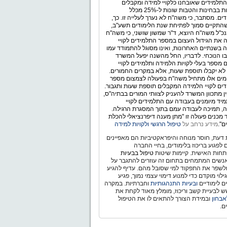
תלמידים שאובחנו כלקויי למידה ומקבלים
התאמות בבחינות והטבות שונות ל-25% מכלל
ים. מסתבר, כי משה"ח לא נערך לעלייה זו. כך,
התקיים סמוך לפתיחת שנת הלימודים תשע"ב,
כ"ל משה"ח היוצא, ד"ר שמשון שושני, כי משה"ח
 את הגידול העצום במספר התלמידים לקויי
 בשנתיים האחרונות, ואינו מסוגל להתמודד עמו
ו הנוכחי. לדבריו, החל מהשנה יפעל המשרד
 מספר בעלי לקויות הלמידה ותלמידים לקויי
לא יקבלו תוספת שעות, אלא במקרים החמורים.
ימים אלו מתחיל משה"ח בפעולה לצמצום מספר
ים לקויי הלמידה המקבלים תוספת שעות ותגבור.
ין מתכוון המשרד להעניק לצוותי המורים בבתיה"ס,
יד מיומנים בעבודה עם התלמידים לקויי
, תמיכה לעבודה עמם בתוך המסגרת הרגילה.
מכנים פעולה זו "מתן מענה דיפרנציאלי להכלת
ם".
מידע נרחב על
טיפול הרגשי ולקויות למידה
דעת, חוסר מנוחה והיפראקטיביות הם מאפיינים
ם לפגוע בריכוז בלימודים, בחיי החברה
חות האישית. קיימות שיטות
טיפול בבעיות
נשים המתמחים בתחום זה עוזרים להתגבר על
ולשפר את התפקוד למי שסובל מהם. עדיף להגיע
לוי מוקדם כדי למנוע דימוי עצמי נמוך, פגיע
ם לימודיים
ובעיות התנהגותיות
וחברתיות. במקרה
 לבעיית קשב וריכוז, מומלץ מאוד לקחת את
אבחון
ובמידת הצורך להתאים לו את הטיפול
ם.