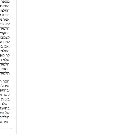
מספר ה
התלמיד
בכנס ש
אמר מנ
לא צפה
הלמידה
בתקציב
לצמצום
למידה 
ואכן ב
התלמיד
לחילופ
שלא תמ
הלמידה
במשרד 
תלמידי
הסחות 
שיכולי
ובהתפת
קשב
וא
בעיות 
בשלב גי
בהישגי
של חשש
הילד
ל
המתאי