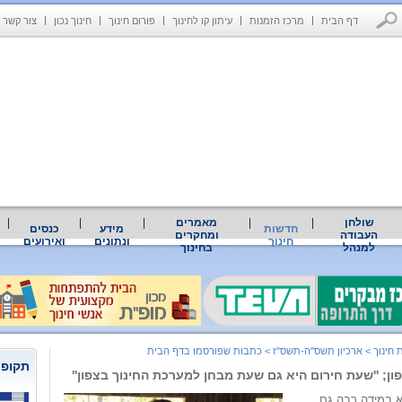
דף הבית
מרכז הזמנות
עיתון קו לחינוך
פורום חינוך
חינוך נכון
צור קשר
שולחן
מאמרים
חדשות
מידע
כנסים
העבודה
ומחקרים
חינוך
ונתונים
ואירועים
למנהל
בחינוך
 חינוך
>
ארכיון תשס"ה-תשס"ז
>
כתבות שפורסמו בדף הבית
תקופת
ון; ''שעת חירום היא גם שעת מבחן למערכת החינוך בצפון''
א במידה רבה גם