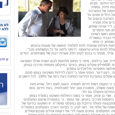
ת החינוך. מבחן
ות פיזית, נפשית
 חוסנה של המערכת
 על הילדים ומהם על
 הקרובה ובעצם על
ברים אלה אמרה
לא מנ
, ד"ר אורנה שמחון,
ללא ע
ון חוף התמרים
פו ראשי רשויות
ולי הבכיר במשה"ח
שמחון, כי מחוז
יפות פעילות שנועדה לתת לתלמיד תחושה של מוגנות וביטחון
עלול להיות אירוע טראומטי, דרמטי ולחוץ על כל המשתמע מכך''.
ד גורלי, מוסיף כי בכנס לקחו חלק עשרות רבות של משתתפים, יהודים
קו לחינוך, היסמי
ודית, זאב ביילסקי, סיפר כי מתום מלחמת לבנון השניה ואילך השקיעה
הסוכנות למעלה מ- 600מיליון שקלים בצפון, בעיקר במיקלוט ותוספת מרכיבי-בטחון,
לשה והשקיעה מיליארדים נוספים.
 , רענן דינור, הוסיף ואמר כי 'הקרן לידידות' משקיעה בצפון סכום
נוסף של 42 מיליון שקלים במערכת התרעה הנותנת כעת כיסוי של 100% לכל הישובים
ס, כי הוקמה רשות חירום לאומית, העונה לשם רחל, שהיא מעין
 מענה משולב, מסונכרן וטוב יותר לאוכלוסיה, בעת חירום, והוא
 החירום וההצלה גם יחד.
 , אודי בן יצחק, אומר כי בשנה החולפת הושקעו במוס'ח בצפון
קלים בתוספת מרכיבי ביטחון. עוד נמסר, כי במסגרת שיקום המקלטים
ן מתבצעת פעולה נרחבת גם במקלטי מוסה"ח. 'זו השקעה בהיקף של
טח של אלפי מ'ר. ראוי לציין, כי במיגזר הערבי המקלטים במוסה"ח
ת. המקלטים נותנים מענה לירי של רקטות וטילים קונבנציונאליים.
 גם בין מנהלת המחוז ליו'ר הסוכנות היהודית על הידוק שיתוף