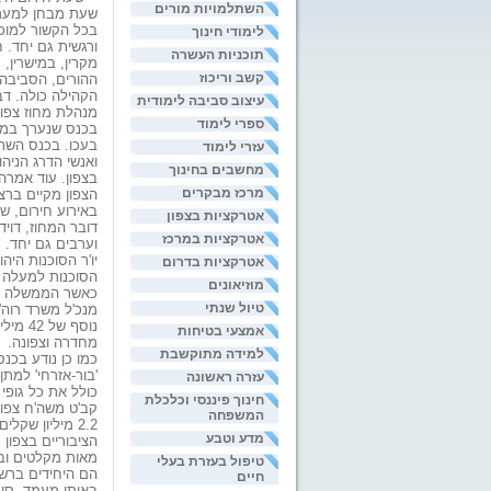
השתלמויות מורים
שעת מבחן למערכ
בכל הקשור למוכנ
לימודי חינוך
ורגשית גם יחד.
תוכניות העשרה
מקרין, במישרין,
קשב וריכוז
ההורים, הסביבה
הקהילה כולה. ד
עיצוב סביבה לימודית
מנהלת מחוז צפון
ספרי לימוד
בכנס שנערך במל
בעכו. בכנס השתת
עזרי לימוד
ואנשי הדרג הניה
מחשבים בחינוך
בצפון. עוד אמרה 
מרכז מבקרים
הצפון מקיים ברצ
באירוע חירום, ש
אטרקציות בצפון
דובר המחוז, דוי
אטרקציות במרכז
וערבים גם יחד.
יו'ר הסוכנות היה
אטרקציות בדרום
מוזיאונים
כאשר הממשלה שי
טיול שנתי
מנכ'ל משרד רוה'מ
אמצעי בטיחות
מחדרה וצפונה.
למידה מתוקשבת
כמו כן נודע בכנ
'בור-אזרחי' למתן
עזרה ראשונה
כולל את כל גופי
חינוך פיננסי וכלכלת
קב'ט משה'ח צפון
המשפחה
2.2 מיליון ש
מדע וטבע
הציבוריים בצפו
מאות מקלטים ובש
טיפול בעזרת בעלי
הם היחידים ברשו
חיים
באותו מעמד סוכם