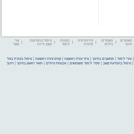
מאמרים
מאמרים
פיזיותרפיה
תוכנות
טיפול בהפרעות
צור
חינוך
כללים
פרטית
לימוד
קשב וריכוז
קשר
|
|
|
|
עזרי לימוד
מחשבים בחינוך
ציוד עזרה ראשונה
קורס עזרה ראשונה
טיפול בעזרת בעלי
|
|
|
|
טיפול בהפרעת קשב
ספרי לימוד משומשים
אבטחת טיולים
תואר ראשון בחינוך
חינוך