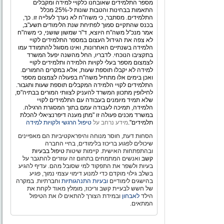
מספר התלמידים שאובחנו כלקויי למידה ומקבלים
התאמות בבחינות והטבות שונות ל-25% מכלל
התלמידים. מסתבר, כי משה"ח לא נערך לעלייה זו. כך,
בכנס שהתקיים סמוך לפתיחת שנת הלימודים תשע"ב,
אמר מנכ"ל משה"ח היוצא, ד"ר שמשון שושני, כי משה"ח
לא צפה את הגידול העצום במספר התלמידים לקויי
הלמידה בשנתיים האחרונות, ואינו מסוגל להתמודד עמו
בתקציבו הנוכחי. לדבריו, החל מהשנה יפעל המשרד
לצמצום מספר בעלי לקויות הלמידה ותלמידים לקויי
למידה לא יקבלו תוספת שעות, אלא במקרים החמורים.
ואכן בימים אלו מתחיל משה"ח בפעולה לצמצום מספר
התלמידים לקויי הלמידה המקבלים תוספת שעות ותגבור.
לחילופין מתכוון המשרד להעניק לצוותי המורים בבתיה"ס,
שלא תמיד מיומנים בעבודה עם התלמידים לקויי
הלמידה, תמיכה לעבודה עמם בתוך המסגרת הרגילה.
במשרד מכנים פעולה זו "מתן מענה דיפרנציאלי להכלת
תלמידים".
מידע נרחב על
טיפול הרגשי ולקויות למידה
הסחות דעת, חוסר מנוחה והיפראקטיביות הם מאפיינים
שיכולים לפגוע בריכוז בלימודים, בחיי החברה
ובהתפתחות האישית. קיימות שיטות
טיפול בבעיות
קשב
ואנשים המתמחים בתחום זה עוזרים להתגבר על
בעיות ולשפר את התפקוד למי שסובל מהם. עדיף להגיע
בשלב גילוי מוקדם כדי למנוע דימוי עצמי נמוך, פגיע
בהישגים לימודיים
ובעיות התנהגותיות
וחברתיות. במקרה
של חשש לבעיית קשב וריכוז, מומלץ מאוד לקחת את
הילד
לאבחון
ובמידת הצורך להתאים לו את הטיפול
המתאים.