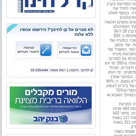
את המודעות בקרב
ועדו לחדד את
דה. בנוסף לאלה
 מהווה עבירה פלילית לכל דבר. עוד נמסר, כי כ- 120 פסיכולוגים
ל בתלמידים שנפגעו מינית. כ- 70 פסיכולוגים נוספים הוכשרו
ד הפסיכולוג
לא מנויים על קו לחינוך? הירשמו עכשיו
החינוכי בתוך ביה"ס במקרה של תקיפה. בנוסף, התקיימו 25 הכשרות (בין 28 ל-56
ללא עלות
שעות כל הכשרה) ליועצים חינוכיים מכל המגזרים. בהכשרות אלה השתתפו כ- 500
משבר במקרה של
ת. עוד עסקו
ועוד. המשרד אף
והתנהגות מינית
ימו גם למורים,
בשיתוף עם איגוד הסיוע לנפגעות תקיפה מינית. המשרד אף קיים למעלה מ-200 ימי עיון
חינוכיים, מנהלי
קו לחינוך, היסמין 1 רמת אפעל. 03-6354484
יסטים. ימי העיון
ות. במחקר שערך
משרד החינוך בסוף שנת הלימודים תשס"ז במדגם מייצג של 500 בתי"ס נמצא, כי 90%
 של ביה"ס לעסוק
בנושא מניעת אלימות מינית. עוד נמצא במחקר, כי 68% מבתיה"ס היסודיים70%
המינית במהלך השבוע או
ה למניעת
התעללות בילדים ובבני נוער ענו אשתקד ל- 602 פניות להיוועצות לעומת 484 פניות
שהתקבלו בתשס"ו, נתון זה מצביע על עליה של כ- 24% בשיעור הפונים. מתוך 602
פניות שהתקבלו, 166 פניות עסקו בפגיעות של מבוגרים בילדים (לעומת 127 בשנת
הלימודים תשס"ו). 404 פניות היו על פגיעות מיניות מידי קטינים (לעומת 321 בשנת
 שנצפו בשנה
נהגות מינית