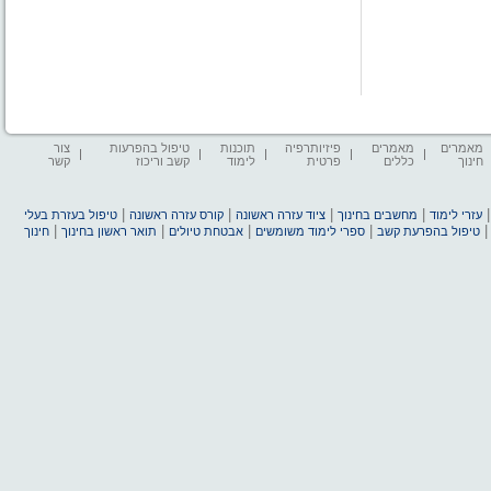
מאמרים
מאמרים
פיזיותרפיה
תוכנות
טיפול בהפרעות
צור
חינוך
כללים
פרטית
לימוד
קשב וריכוז
קשר
|
|
|
|
עזרי לימוד
מחשבים בחינוך
ציוד עזרה ראשונה
קורס עזרה ראשונה
טיפול בעזרת בעלי
|
|
|
|
טיפול בהפרעת קשב
ספרי לימוד משומשים
אבטחת טיולים
תואר ראשון בחינוך
חינוך