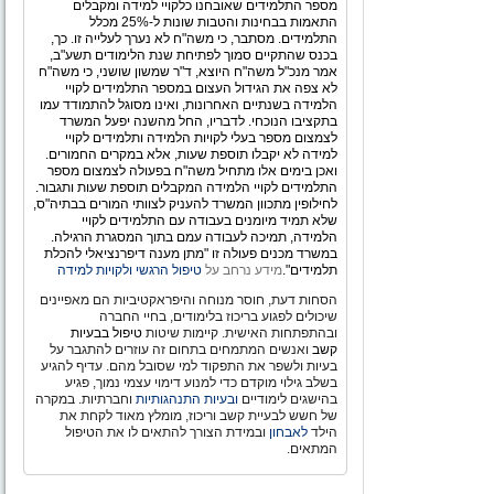
מספר התלמידים שאובחנו כלקויי למידה ומקבלים
התאמות בבחינות והטבות שונות ל-25% מכלל
התלמידים. מסתבר, כי משה"ח לא נערך לעלייה זו. כך,
בכנס שהתקיים סמוך לפתיחת שנת הלימודים תשע"ב,
אמר מנכ"ל משה"ח היוצא, ד"ר שמשון שושני, כי משה"ח
לא צפה את הגידול העצום במספר התלמידים לקויי
הלמידה בשנתיים האחרונות, ואינו מסוגל להתמודד עמו
בתקציבו הנוכחי. לדבריו, החל מהשנה יפעל המשרד
לצמצום מספר בעלי לקויות הלמידה ותלמידים לקויי
למידה לא יקבלו תוספת שעות, אלא במקרים החמורים.
ואכן בימים אלו מתחיל משה"ח בפעולה לצמצום מספר
התלמידים לקויי הלמידה המקבלים תוספת שעות ותגבור.
לחילופין מתכוון המשרד להעניק לצוותי המורים בבתיה"ס,
שלא תמיד מיומנים בעבודה עם התלמידים לקויי
הלמידה, תמיכה לעבודה עמם בתוך המסגרת הרגילה.
במשרד מכנים פעולה זו "מתן מענה דיפרנציאלי להכלת
תלמידים".
מידע נרחב על
טיפול הרגשי ולקויות למידה
הסחות דעת, חוסר מנוחה והיפראקטיביות הם מאפיינים
שיכולים לפגוע בריכוז בלימודים, בחיי החברה
ובהתפתחות האישית. קיימות שיטות
טיפול בבעיות
קשב
ואנשים המתמחים בתחום זה עוזרים להתגבר על
בעיות ולשפר את התפקוד למי שסובל מהם. עדיף להגיע
בשלב גילוי מוקדם כדי למנוע דימוי עצמי נמוך, פגיע
בהישגים לימודיים
ובעיות התנהגותיות
וחברתיות. במקרה
של חשש לבעיית קשב וריכוז, מומלץ מאוד לקחת את
הילד
לאבחון
ובמידת הצורך להתאים לו את הטיפול
המתאים.