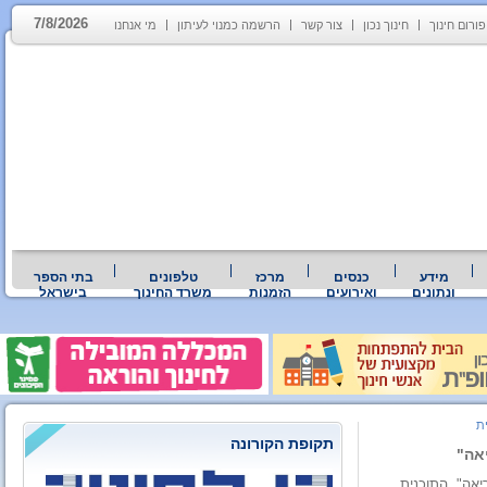
7/8/2026
פורום חינוך
חינוך נכון
צור קשר
הרשמה כמנוי לעיתון
מי אנחנו
מידע
כנסים
מרכז
טלפונים
בתי הספר
ונתונים
ואירועים
הזמנות
משרד החינוך
בישראל
ת
תקופת הקורונה
אה"
"שמחת הקריאה". התוכנית