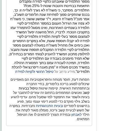
מספר התלמידים שאובחנו כלקויי למידה ומקבלים
התאמות בבחינות והטבות שונות ל-25% מכלל
התלמידים. מסתבר, כי משה"ח לא נערך לעלייה זו. כך,
בכנס שהתקיים סמוך לפתיחת שנת הלימודים תשע"ב,
אמר מנכ"ל משה"ח היוצא, ד"ר שמשון שושני, כי משה"ח
לא צפה את הגידול העצום במספר התלמידים לקויי
הלמידה בשנתיים האחרונות, ואינו מסוגל להתמודד עמו
בתקציבו הנוכחי. לדבריו, החל מהשנה יפעל המשרד
לצמצום מספר בעלי לקויות הלמידה ותלמידים לקויי
למידה לא יקבלו תוספת שעות, אלא במקרים החמורים.
ואכן בימים אלו מתחיל משה"ח בפעולה לצמצום מספר
התלמידים לקויי הלמידה המקבלים תוספת שעות ותגבור.
לחילופין מתכוון המשרד להעניק לצוותי המורים בבתיה"ס,
שלא תמיד מיומנים בעבודה עם התלמידים לקויי
הלמידה, תמיכה לעבודה עמם בתוך המסגרת הרגילה.
במשרד מכנים פעולה זו "מתן מענה דיפרנציאלי להכלת
תלמידים".
מידע נרחב על
טיפול הרגשי ולקויות למידה
הסחות דעת, חוסר מנוחה והיפראקטיביות הם מאפיינים
שיכולים לפגוע בריכוז בלימודים, בחיי החברה
ובהתפתחות האישית. קיימות שיטות
טיפול בבעיות
קשב
ואנשים המתמחים בתחום זה עוזרים להתגבר על
בעיות ולשפר את התפקוד למי שסובל מהם. עדיף להגיע
בשלב גילוי מוקדם כדי למנוע דימוי עצמי נמוך, פגיע
בהישגים לימודיים
ובעיות התנהגותיות
וחברתיות. במקרה
של חשש לבעיית קשב וריכוז, מומלץ מאוד לקחת את
הילד
לאבחון
ובמידת הצורך להתאים לו את הטיפול
המתאים.