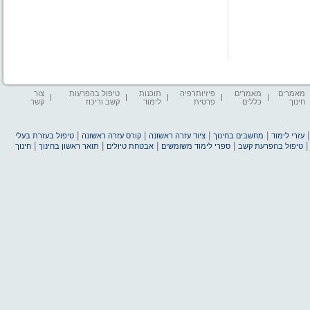
מאמרים
מאמרים
פיזיותרפיה
תוכנות
טיפול בהפרעות
צור
חינוך
כללים
פרטית
לימוד
קשב וריכוז
קשר
|
|
|
|
עזרי לימוד
מחשבים בחינוך
ציוד עזרה ראשונה
קורס עזרה ראשונה
טיפול בעזרת בעלי
|
|
|
|
טיפול בהפרעת קשב
ספרי לימוד משומשים
אבטחת טיולים
תואר ראשון בחינוך
חינוך