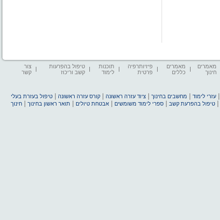
מאמרים
מאמרים
פיזיותרפיה
תוכנות
טיפול בהפרעות
צור
חינוך
כללים
פרטית
לימוד
קשב וריכוז
קשר
|
|
|
|
עזרי לימוד
מחשבים בחינוך
ציוד עזרה ראשונה
קורס עזרה ראשונה
טיפול בעזרת בעלי
|
|
|
|
טיפול בהפרעת קשב
ספרי לימוד משומשים
אבטחת טיולים
תואר ראשון בחינוך
חינוך