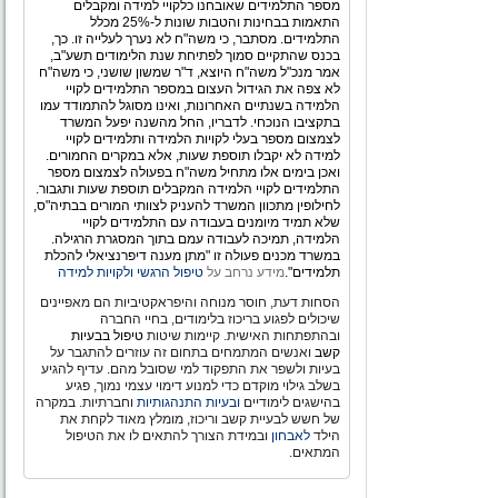
מספר התלמידים שאובחנו כלקויי למידה ומקבלים
התאמות בבחינות והטבות שונות ל-25% מכלל
התלמידים. מסתבר, כי משה"ח לא נערך לעלייה זו. כך,
בכנס שהתקיים סמוך לפתיחת שנת הלימודים תשע"ב,
אמר מנכ"ל משה"ח היוצא, ד"ר שמשון שושני, כי משה"ח
לא צפה את הגידול העצום במספר התלמידים לקויי
הלמידה בשנתיים האחרונות, ואינו מסוגל להתמודד עמו
בתקציבו הנוכחי. לדבריו, החל מהשנה יפעל המשרד
לצמצום מספר בעלי לקויות הלמידה ותלמידים לקויי
למידה לא יקבלו תוספת שעות, אלא במקרים החמורים.
ואכן בימים אלו מתחיל משה"ח בפעולה לצמצום מספר
התלמידים לקויי הלמידה המקבלים תוספת שעות ותגבור.
לחילופין מתכוון המשרד להעניק לצוותי המורים בבתיה"ס,
שלא תמיד מיומנים בעבודה עם התלמידים לקויי
הלמידה, תמיכה לעבודה עמם בתוך המסגרת הרגילה.
במשרד מכנים פעולה זו "מתן מענה דיפרנציאלי להכלת
תלמידים".
מידע נרחב על
טיפול הרגשי ולקויות למידה
הסחות דעת, חוסר מנוחה והיפראקטיביות הם מאפיינים
שיכולים לפגוע בריכוז בלימודים, בחיי החברה
ובהתפתחות האישית. קיימות שיטות
טיפול בבעיות
קשב
ואנשים המתמחים בתחום זה עוזרים להתגבר על
בעיות ולשפר את התפקוד למי שסובל מהם. עדיף להגיע
בשלב גילוי מוקדם כדי למנוע דימוי עצמי נמוך, פגיע
בהישגים לימודיים
ובעיות התנהגותיות
וחברתיות. במקרה
של חשש לבעיית קשב וריכוז, מומלץ מאוד לקחת את
הילד
לאבחון
ובמידת הצורך להתאים לו את הטיפול
המתאים.