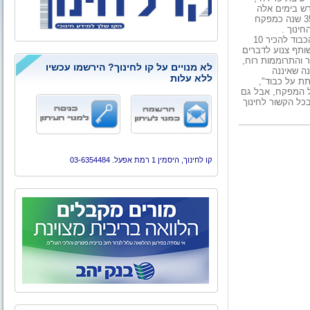
ח המחוזי על המגזר הערבי . דיאב, בן 66 , פורש בימים אלה
לגימלאות בתום 46 שנות עבודה כמורה , מנהל ומפקח . דיאב כיהן 35 שנה כמפקח
ינוך .
בדברי הפרידה אמר דיאב , כי בתקופה של 35 שנה בפיקוח, היה לו הכבוד להכיר 10
ים הייתי עד ראייה ושותף צנוע לדברים
 והתרוממות רוח,
לא מנויים על קו לחינוך? הירשמו עכשיו
נה שאיננה
ללא עלות
ת על כבוד",
של המפקח, אבל גם
כל הקשור לחינוך
קו לחינוך, היסמין 1 רמת אפעל. 03-6354484