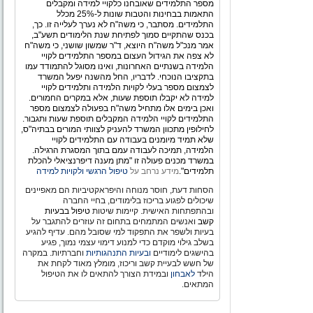
מספר התלמידים שאובחנו כלקויי למידה ומקבלים
התאמות בבחינות והטבות שונות ל-25% מכלל
התלמידים. מסתבר, כי משה"ח לא נערך לעלייה זו. כך,
בכנס שהתקיים סמוך לפתיחת שנת הלימודים תשע"ב,
אמר מנכ"ל משה"ח היוצא, ד"ר שמשון שושני, כי משה"ח
לא צפה את הגידול העצום במספר התלמידים לקויי
הלמידה בשנתיים האחרונות, ואינו מסוגל להתמודד עמו
בתקציבו הנוכחי. לדבריו, החל מהשנה יפעל המשרד
לצמצום מספר בעלי לקויות הלמידה ותלמידים לקויי
למידה לא יקבלו תוספת שעות, אלא במקרים החמורים.
ואכן בימים אלו מתחיל משה"ח בפעולה לצמצום מספר
התלמידים לקויי הלמידה המקבלים תוספת שעות ותגבור.
לחילופין מתכוון המשרד להעניק לצוותי המורים בבתיה"ס,
שלא תמיד מיומנים בעבודה עם התלמידים לקויי
הלמידה, תמיכה לעבודה עמם בתוך המסגרת הרגילה.
במשרד מכנים פעולה זו "מתן מענה דיפרנציאלי להכלת
תלמידים".
מידע נרחב על
טיפול הרגשי ולקויות למידה
הסחות דעת, חוסר מנוחה והיפראקטיביות הם מאפיינים
שיכולים לפגוע בריכוז בלימודים, בחיי החברה
ובהתפתחות האישית. קיימות שיטות
טיפול בבעיות
קשב
ואנשים המתמחים בתחום זה עוזרים להתגבר על
בעיות ולשפר את התפקוד למי שסובל מהם. עדיף להגיע
בשלב גילוי מוקדם כדי למנוע דימוי עצמי נמוך, פגיע
בהישגים לימודיים
ובעיות התנהגותיות
וחברתיות. במקרה
של חשש לבעיית קשב וריכוז, מומלץ מאוד לקחת את
הילד
לאבחון
ובמידת הצורך להתאים לו את הטיפול
המתאים.