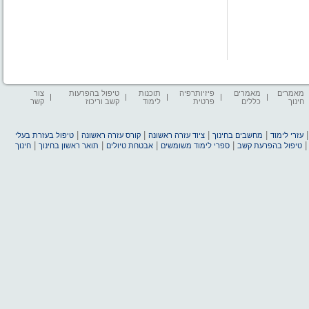
מאמרים
מאמרים
פיזיותרפיה
תוכנות
טיפול בהפרעות
צור
חינוך
כללים
פרטית
לימוד
קשב וריכוז
קשר
|
|
|
|
עזרי לימוד
מחשבים בחינוך
ציוד עזרה ראשונה
קורס עזרה ראשונה
טיפול בעזרת בעלי
|
|
|
|
טיפול בהפרעת קשב
ספרי לימוד משומשים
אבטחת טיולים
תואר ראשון בחינוך
חינוך