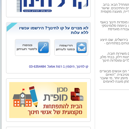
המחדל הבא: ברוב
 והתיכונים. שיעור
ייה, מועצה מקומית
מוסדות חינוך באגף
 ביוזמת סלומינסקי
לא מנויים על קו לחינוך? הירשמו עכשיו
עבודה מועדפת
ללא עלות
 בירושלים, שם היצע
טחים בפתחיהם -
 משירות חובה,
 בתחנות דלק, בבתי מלון,
ים ומוסדות חינוך
קו לחינוך, היסמין 1 רמת אפעל. 03-6354484
ך הם אנשים מבוגרים
טיבציה. "האיום
יומן יותר. מי שעבר
מתן מענה לאיומים