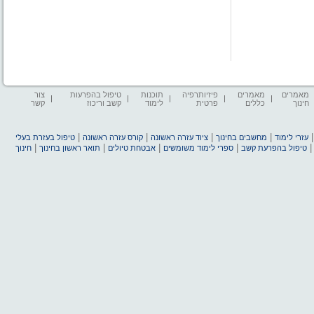
מאמרים
מאמרים
פיזיותרפיה
תוכנות
טיפול בהפרעות
צור
חינוך
כללים
פרטית
לימוד
קשב וריכוז
קשר
|
|
|
|
עזרי לימוד
מחשבים בחינוך
ציוד עזרה ראשונה
קורס עזרה ראשונה
טיפול בעזרת בעלי
|
|
|
|
טיפול בהפרעת קשב
ספרי לימוד משומשים
אבטחת טיולים
תואר ראשון בחינוך
חינוך