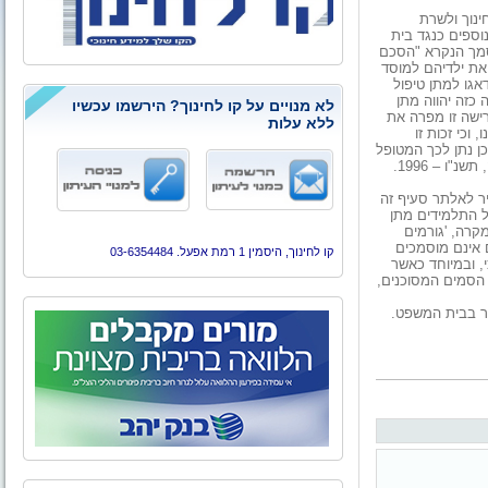
14. תלונה למשרד החינוך ולשרת
ספים כנגד בית
סמך הנקרא "הסכם
את ילדיהם למוסד
עיף הבא (סעיף 9):" ההורים ידאגו למתן טיפול
כזה יהווה מתן
לא מנויים על קו לחינוך? הירשמו עכשיו
ישה זו מפרה את
ללא עלות
וכי זכות זו
כן נתן לכך המטופל
הסכמה מדעת לפי הוראות פרק זה." סעיף 13(א), חוק זכויות החולה, תשנ"ו – 1996.
ר לאלתר סעיף זה
ל התלמידים מתן
קרה, 'גורמים
ם אינם מוסמכים
קו לחינוך, היסמין 1 רמת אפעל. 03-6354484
, ובמיוחד כאשר
 הסמים המסוכנים,
ר בבית המשפט.