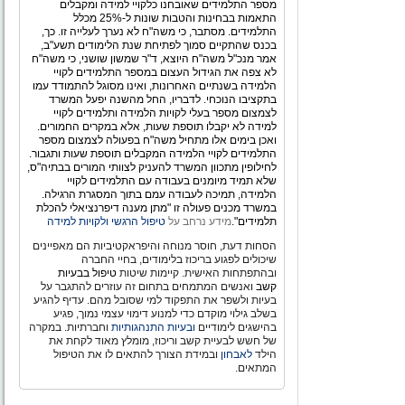
מספר התלמידים שאובחנו כלקויי למידה ומקבלים
התאמות בבחינות והטבות שונות ל-25% מכלל
התלמידים. מסתבר, כי משה"ח לא נערך לעלייה זו. כך,
בכנס שהתקיים סמוך לפתיחת שנת הלימודים תשע"ב,
אמר מנכ"ל משה"ח היוצא, ד"ר שמשון שושני, כי משה"ח
לא צפה את הגידול העצום במספר התלמידים לקויי
הלמידה בשנתיים האחרונות, ואינו מסוגל להתמודד עמו
בתקציבו הנוכחי. לדבריו, החל מהשנה יפעל המשרד
לצמצום מספר בעלי לקויות הלמידה ותלמידים לקויי
למידה לא יקבלו תוספת שעות, אלא במקרים החמורים.
ואכן בימים אלו מתחיל משה"ח בפעולה לצמצום מספר
התלמידים לקויי הלמידה המקבלים תוספת שעות ותגבור.
לחילופין מתכוון המשרד להעניק לצוותי המורים בבתיה"ס,
שלא תמיד מיומנים בעבודה עם התלמידים לקויי
הלמידה, תמיכה לעבודה עמם בתוך המסגרת הרגילה.
במשרד מכנים פעולה זו "מתן מענה דיפרנציאלי להכלת
תלמידים".
מידע נרחב על
טיפול הרגשי ולקויות למידה
הסחות דעת, חוסר מנוחה והיפראקטיביות הם מאפיינים
שיכולים לפגוע בריכוז בלימודים, בחיי החברה
ובהתפתחות האישית. קיימות שיטות
טיפול בבעיות
קשב
ואנשים המתמחים בתחום זה עוזרים להתגבר על
בעיות ולשפר את התפקוד למי שסובל מהם. עדיף להגיע
בשלב גילוי מוקדם כדי למנוע דימוי עצמי נמוך, פגיע
בהישגים לימודיים
ובעיות התנהגותיות
וחברתיות. במקרה
של חשש לבעיית קשב וריכוז, מומלץ מאוד לקחת את
הילד
לאבחון
ובמידת הצורך להתאים לו את הטיפול
המתאים.