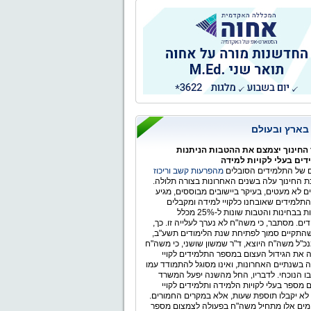
ר הלאומי
 בארץ ובעולם
החינוך יצמצם את ההטבות הניתנות
ים בעלי לקויות למידה
של התלמידים הסובלים
מהפרעות קשב וריכוז
 החינוך עלה בשנים האחרונות בצורה תלולה.
ים לא מעטים, בעיקר ביישובים מבוססים, מגיע
תלמידים שאובחנו כלקויי למידה ומקבלים
התאמות בבחינות והטבות שונות ל-25% מכלל
ים. מסתבר, כי משה"ח לא נערך לעלייה זו. כך,
התקיים סמוך לפתיחת שנת הלימודים תשע"ב,
כ"ל משה"ח היוצא, ד"ר שמשון שושני, כי משה"ח
 את הגידול העצום במספר התלמידים לקויי
 בשנתיים האחרונות, ואינו מסוגל להתמודד עמו
ו הנוכחי. לדבריו, החל מהשנה יפעל המשרד
 מספר בעלי לקויות הלמידה ותלמידים לקויי
לא יקבלו תוספת שעות, אלא במקרים החמורים.
ימים אלו מתחיל משה"ח בפעולה לצמצום מספר