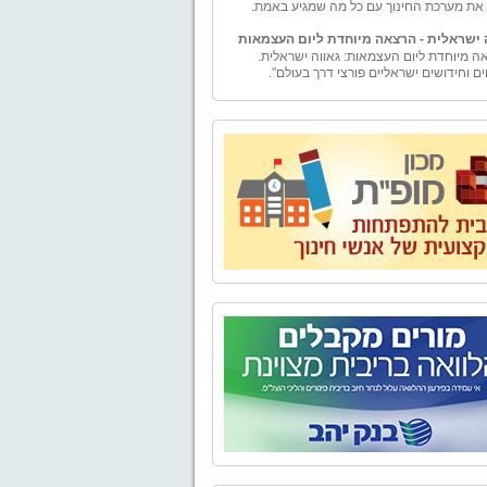
 ישראלית - הרצאה מיוחדת ליום העצמאות
ה מיוחדת ליום העצמאות: גאווה ישראלית.
ים וחידושים ישראליים פורצי דרך בעולם".
ם
ם – ייעוץ למורה" הוקמה ע"י טל וייס, בעל תואר
ה עם התמחות במימון ומורשה בשיווק פנסיוני.
ים - יעוץ למורה" מספקת למגזר עובדי מערכת
ך בפרט ולמגזרי המשק השונים בכלל, בדיקה
טיבית ומגוון פתרונות פיננסיים להם ולבני ביתם.
נו אלפי שעות ייעוץ פיננסי ופנסיוני לכל מגזרי
השונים.
בע - טיולים, אירועים, ימי גיבוש וסדנאות
ים,סדנאות O.D.T
טבע" מתמחה בהפקת פעילויות שונות בטבע -
, אירועים, ימי גיבוש וסדנאות לארגונים, בתי
קבוצות. אנו מקפידים על איכות בשירות ובביצוע
עניק ללקוחותינו חוויה שתיזכר לאורך זמן.
 של "אל הטבע" בשילוב התפאורה של טבע
 מבטיח יציאה מהשגרה וחוויה שתיזכר לזמן רב.
יאליק
נה, נפתח מחדש מוזיאון בית ביאליק, ביתו של
ר הלאומי חיים נחמן ביאליק. לאחר עבודת
 ושיחזור יוצאת דופן החושפת ומאירה את רוח
והתקופה, מזמין אתכם בית ביאליק להתוודע
מבתיה האותנטיים, המרגשים והמלהיבים של
העברית הראשונה, ולעולמו הפרטי והציבורי של