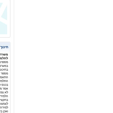
המשור
חינוך
משרד 
לתלמיד
מספרם 
במערכת
בתיכונ
מספר ה
התלמיד
בכנס ש
אמר מנ
לא צפה
הלמידה
בתקציב
לצמצום
למידה 
ואכן ב