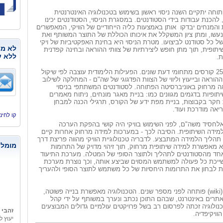
וחה יתקיים השנה ניסוי ראשון בשימוש בטכנולוגיה האינטרנטית
, להכנת עבודות בידי הסטודנטים. במסגרת הניסוי, הסטודנטים יכינו
והמנחים יבדקו אותן באמצעות כליה הייחודיים של הוויקי, המאפשרים
שנעשו, ומתן ציון המשקלל את איכותו הכוללת של התוצר המשותף ואת
ל כל סטודנט לביצועו. מטרת הניסוי היא בחינת האפקטיביות של ויקי
לא מנ
תופית, תוך מתן חופש ליצירתיות של צוותי ההוראה ובחינה קפדנית
ללא ע
ת.
הניסוי יתבצע ב–25 קורסים מתחומי דעת שונים. הפעילות הלימודית עוצבה לפי שיקול
הוראה ובייעוץ וליווי של הצוות הפדגוגי של שה"ם - המחלקה לשילוב
אה מרחוק באוניברסיטה הפתוחה. לסטודנטים המשתתפי בניסוי
תופיות בדגמים מגוונים כמו: בניית מאגר מונחים, ניתוח מאמרים
חקר בקבוצות, בניית מפת ידע של הקורס, תרגילי הכנה למבחן
יאה מודרכת ועוד.
קו לחינוך, היסמי
לחסיד משה"ם, לפני השימוש בוויקי היה קושי בהפקת הערכה
מידה השיתופית. הסיבה לכך - במערכות למידה מרחוק אחרות קיים
תהליך הלמידה המתבצע. לדבריה טכנולוגיית הוויקי מהווה פריצת דרך
מומלצ
א מאפשרת למידה שיתופית מרחוק, תוך זיהוי מדויק של התרומות
אחד מהסטודנטים לתהליך ולתוצר הסופי של המטלה. מערכת התיעוד
משייכת כל פעולה למשתמש המסוים שביצע אותה, וכך נוצרת מערכת
לבחון את התרומות היחסיות של כל משתמש לתוצר הסופי ולהעריך
טכנולוגיית הוויקי (wiki) פותחה לפני מספר שנים. הטכנולוגיה מאפשרת בנייה פשוטה,
אתרים באינטרנט, שבהם התוכן נכתב ונערך במשותף על ידי קהל
זהבי 
לוגיה זכתה לפרסום רב בשל פרויקטים עולמיים גדולים המבוצעים
יעוץ ל
וויקיפדיה.
לעזוב