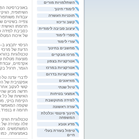
השתלמויות מורים
באוניברסיטה הפת
לימודי חינוך
השיתופית, הוויקי
תוכניות העשרה
עבודות משותפות 
צפייה בשינויים 
קשב וריכוז
תרומתו האישית ש
עיצוב סביבה לימודית
כסביבת למידה שי
ספרי לימוד
של איכות המטלו
עזרי לימוד
מחשבים בחינוך
הדעת של מרכזי ה
טכנולוגיות בהור
מרכז מבקרים
מוצעות מטלות שי
אטרקציות בצפון
אקדמיים, עבודת 
אטרקציות במרכז
הגמר, תרגיל בקר
אטרקציות בדרום
לדברי עדנה טל-א
מוזיאונים
אפקטיבית של הל
קושי לעקוב אחר 
טיול שנתי
חדשה מכיוון שהי
אמצעי בטיחות
האישיות של כל 
למידה מתוקשבת
הקיימת בויקי, 
שקופה המאפשרת 
עזרה ראשונה
תרומה זו בנפרד.
חינוך פיננסי וכלכלת
המשפחה
זולה ומהירה של 
מדע וטבע
המשתמשים. הטכנו
טיפול בעזרת בעלי
באמצעותה, כמו ה
חיים