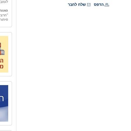
הדפס
שלח לחבר
גאווה
"הרצא
פיתוח
גמולי
"גמולי
בכלכל
"גמול
החינו
אובייק
מאחורי
המשק 
אל הט
לארגונ
"אל ה
טיולים
ספר ו
כדי לה
הצוות
ארצנו
בית ב
לאחרו
המשור
שיקום
האיש 
לאחד 
העיר 