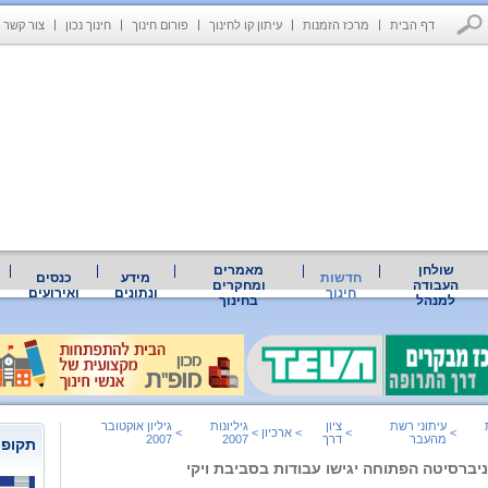
דף הבית
מרכז הזמנות
עיתון קו לחינוך
פורום חינוך
חינוך נכון
צור קשר
שולחן
מאמרים
חדשות
מידע
כנסים
העבודה
ומחקרים
חינוך
ונתונים
ואירועים
למנהל
בחינוך
עיתוני רשת
ציון
גיליונות
גיליון אוקטובר
>
>
>
ארכיון
>
>
מהעבר
דרך
2007
2007
תקופת
יברסיטה הפתוחה יגישו עבודות בסביבת ויקי