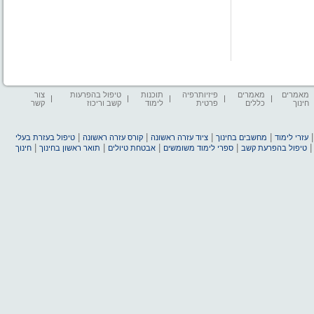
מאמרים
מאמרים
פיזיותרפיה
תוכנות
טיפול בהפרעות
צור
חינוך
כללים
פרטית
לימוד
קשב וריכוז
קשר
|
|
|
|
עזרי לימוד
מחשבים בחינוך
ציוד עזרה ראשונה
קורס עזרה ראשונה
טיפול בעזרת בעלי
|
|
|
|
טיפול בהפרעת קשב
ספרי לימוד משומשים
אבטחת טיולים
תואר ראשון בחינוך
חינוך