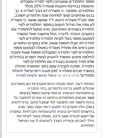
מספר התלמידים שאובחנו כלקויי למידה ומקבלים
התאמות בבחינות והטבות שונות ל-25% מכלל
התלמידים. מסתבר, כי משה"ח לא נערך לעלייה זו. כך,
בכנס שהתקיים סמוך לפתיחת שנת הלימודים תשע"ב,
אמר מנכ"ל משה"ח היוצא, ד"ר שמשון שושני, כי משה"ח
לא צפה את הגידול העצום במספר התלמידים לקויי
הלמידה בשנתיים האחרונות, ואינו מסוגל להתמודד עמו
בתקציבו הנוכחי. לדבריו, החל מהשנה יפעל המשרד
לצמצום מספר בעלי לקויות הלמידה ותלמידים לקויי
למידה לא יקבלו תוספת שעות, אלא במקרים החמורים.
ואכן בימים אלו מתחיל משה"ח בפעולה לצמצום מספר
התלמידים לקויי הלמידה המקבלים תוספת שעות ותגבור.
לחילופין מתכוון המשרד להעניק לצוותי המורים בבתיה"ס,
שלא תמיד מיומנים בעבודה עם התלמידים לקויי
הלמידה, תמיכה לעבודה עמם בתוך המסגרת הרגילה.
במשרד מכנים פעולה זו "מתן מענה דיפרנציאלי להכלת
תלמידים".
מידע נרחב על
טיפול הרגשי ולקויות למידה
הסחות דעת, חוסר מנוחה והיפראקטיביות הם מאפיינים
שיכולים לפגוע בריכוז בלימודים, בחיי החברה
ובהתפתחות האישית. קיימות שיטות
טיפול בבעיות
קשב
ואנשים המתמחים בתחום זה עוזרים להתגבר על
בעיות ולשפר את התפקוד למי שסובל מהם. עדיף להגיע
בשלב גילוי מוקדם כדי למנוע דימוי עצמי נמוך, פגיע
בהישגים לימודיים
ובעיות התנהגותיות
וחברתיות. במקרה
של חשש לבעיית קשב וריכוז, מומלץ מאוד לקחת את
הילד
לאבחון
ובמידת הצורך להתאים לו את הטיפול
המתאים.