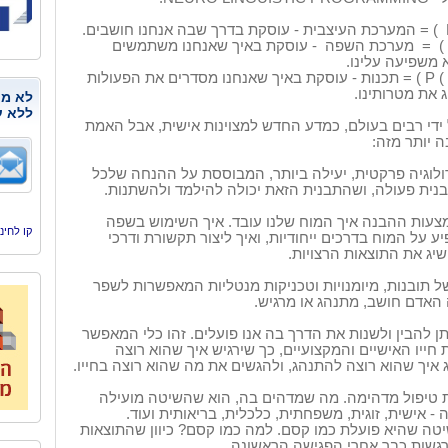
) = המערכת העיצבית - עוסקת בדרך שבה אנחנו חושבים.
)
=
מערכת השפה
- עוסקת באיך שאנחנו משתמשים
 משפיעה עלינו.
P (
) = תכנות - עוסקת באיך שאנחנו מסדרים את הפעולות
 את מטרותינו.
לא מנ
ללא ע
ידי רבים בעולם, כמדע החדש למצוינות אישית, אבל האמת
 יותר מזה:
לוגיה פרקטית, יעילה ביותר, המבוססת על ההנחה שלכל
נית פעולה, ושהתבנית הזאת יכולה להילמד ולהשתנות.
צעות ההבנה איך המוח שלנו עובד. איך השימוש בשפה
קו לחינוך, היסמי
 על המוח בדרכים ייחודיות, ואיך ליצור תקשורת ודרכי
יג את התוצאות הרצויות.
 תובנות, מיומנויות וטכניקות מנטליות המאפשרות לשפר
האדם חושב, מתנהג או מרגיש.
ן להבין ולשנות את הדרך בה אנו פועלים. זהו כלי המאפשר
חייו האישיים והמקצועיים, כך שירגיש איך שהוא רוצה
 איך שהוא רוצה להתנהג, ולהגשים את מה שהוא רוצה בחייו.
 טיפול מדהימה. מה שמדהים בה, הוא שהשיטה מועילה
- אישית, זוגית, משפחתית, כלכלית, בריאותית ועוד.
טה שהיא פועלת כמו קסם. למה כמו קסם? כיוון שהתוצאות
ורגשות כבר אחרי הפגישה הראשונה.