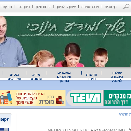
דף הבית
מרכז הזמנות
עיתון קו לחינוך
פורום חינוך
חינוך נכון
צור קשר
שולחן
מאמרים
חדשות
מידע
כנסים
העבודה
ומחקרים
חינוך
ונתונים
ואירועים
למנהל
בחינוך
 תדמית
תקופת
ל
NEURO LINGUISTIC PROGRAMMING
.