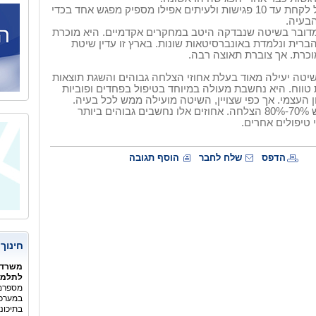
כל הטיפול יכול לקחת עד 10 פגישות ולעיתים אפילו מספיק מפגש אחד בכדי
בעיה.
מדובר בשיטה שנבדקה היטב במחקרים אקדמיים. היא מוכרת
ברית ונלמדת באונברסיטאות שונות. בארץ זו עדין שיטת
כרת. אך צוברת תאוצה רבה.
טה יעילה מאוד בעלת אחוזי הצלחה גבוהים והשגת תוצאות
ת טווח. היא נחשבת מעולה במיוחד בטיפול בפחדים ופוביות
ן העצמי. אך כפי שצויין, השיטה מועילה ממש לכל בעיה.
יש 70%-80% הצלחה. אחוזים אלו נחשבים גבוהים ביותר
 טיפולים אחרים.
הדפס
שלח לחבר
הוסף תגובה
חינוך
משרד 
לתלמיד
מספרם 
במערכת
בתיכונ