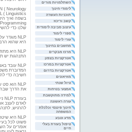
השתלמויות מורים
לימודי חינוך
N ( Neurology
L ( Linguistics
תוכניות העשרה
בשפה ואיך היא
קשב וריכוז
 Programming
עיצוב סביבה לימודית
שלנו כדי להשיג
ספרי לימוד
NLP
מוגדר על 
עזרי לימוד
היא שהוא הרבה
מחשבים בחינוך
NLP
היא מתודו
מרכז מבקרים
התנהגות יש תב
אטרקציות בצפון
אטרקציות במרכז
NLP
עובד באמ
המדוברת משפיע
אטרקציות בדרום
חשיבה כדי להש
מוזיאונים
טיול שנתי
NLP
הוא סט של
את הדרך שבה 
אמצעי בטיחות
למידה מתוקשבת
בעזרת
NLP
נית
עזרה ראשונה
לאדם לעצב את 
חינוך פיננסי וכלכלת
להרגיש, לתנהג
המשפחה
NLP
היא שיטת
מדע וטבע
פשוט לכל בעיה 
טיפול בעזרת בעלי
אומרים על השי
חיים
נראות לעין ומ