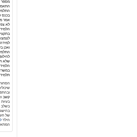
מספר ה
התלמיד
בכנס ש
אמר מנ
לא צפה
הלמידה
בתקציב
לצמצום
למידה 
ואכן ב
התלמיד
לחילופ
שלא תמ
הלמידה
במשרד 
תלמידי
הסחות 
שיכולי
ובהתפת
קשב
וא
בעיות 
בשלב גי
בהישגי
של חשש
הילד
ל
המתאי