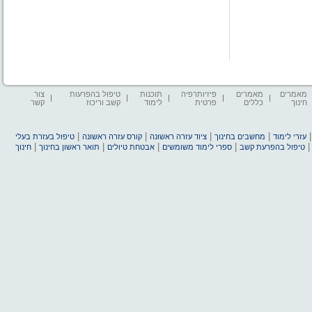
מאמרים
מאמרים
פיזיותרפיה
תוכנות
טיפול בהפרעות
צור
חינוך
כללים
פרטית
לימוד
קשב וריכוז
קשר
|
|
|
|
עזרי לימוד
מחשבים בחינוך
ציוד עזרה ראשונה
קורס עזרה ראשונה
טיפול בעזרת בעלי
|
|
|
|
טיפול בהפרעת קשב
ספרי לימוד משומשים
אבטחת טיולים
תואר ראשון בחינוך
חינוך