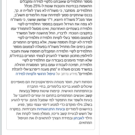
מספר התלמידים שאובחנו כלקויי למידה ומקבלים
התאמות בבחינות והטבות שונות ל-25% מכלל
התלמידים. מסתבר, כי משה"ח לא נערך לעלייה זו. כך,
בכנס שהתקיים סמוך לפתיחת שנת הלימודים תשע"ב,
אמר מנכ"ל משה"ח היוצא, ד"ר שמשון שושני, כי משה"ח
לא צפה את הגידול העצום במספר התלמידים לקויי
הלמידה בשנתיים האחרונות, ואינו מסוגל להתמודד עמו
בתקציבו הנוכחי. לדבריו, החל מהשנה יפעל המשרד
לצמצום מספר בעלי לקויות הלמידה ותלמידים לקויי
למידה לא יקבלו תוספת שעות, אלא במקרים החמורים.
ואכן בימים אלו מתחיל משה"ח בפעולה לצמצום מספר
התלמידים לקויי הלמידה המקבלים תוספת שעות ותגבור.
לחילופין מתכוון המשרד להעניק לצוותי המורים בבתיה"ס,
שלא תמיד מיומנים בעבודה עם התלמידים לקויי
הלמידה, תמיכה לעבודה עמם בתוך המסגרת הרגילה.
במשרד מכנים פעולה זו "מתן מענה דיפרנציאלי להכלת
תלמידים".
מידע נרחב על
טיפול הרגשי ולקויות למידה
הסחות דעת, חוסר מנוחה והיפראקטיביות הם מאפיינים
שיכולים לפגוע בריכוז בלימודים, בחיי החברה
ובהתפתחות האישית. קיימות שיטות
טיפול בבעיות
קשב
ואנשים המתמחים בתחום זה עוזרים להתגבר על
בעיות ולשפר את התפקוד למי שסובל מהם. עדיף להגיע
בשלב גילוי מוקדם כדי למנוע דימוי עצמי נמוך, פגיע
בהישגים לימודיים
ובעיות התנהגותיות
וחברתיות. במקרה
של חשש לבעיית קשב וריכוז, מומלץ מאוד לקחת את
הילד
לאבחון
ובמידת הצורך להתאים לו את הטיפול
המתאים.