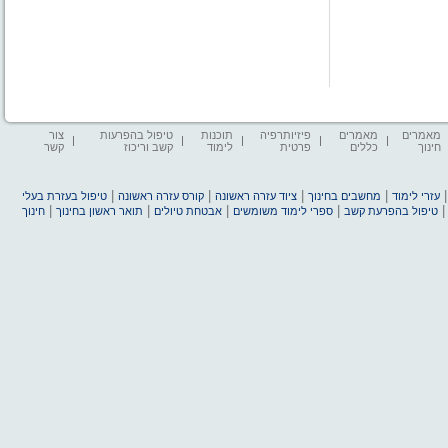
מאמרים
מאמרים
פיזיותרפיה
תוכנות
טיפול בהפרעות
צור
חינוך
כללים
פרטית
לימוד
קשב וריכוז
קשר
|
|
|
|
עזרי לימוד
מחשבים בחינוך
ציוד עזרה ראשונה
קורס עזרה ראשונה
טיפול בעזרת בעלי
|
|
|
|
טיפול בהפרעת קשב
ספרי לימוד משומשים
אבטחת טיולים
תואר ראשון בחינוך
חינוך