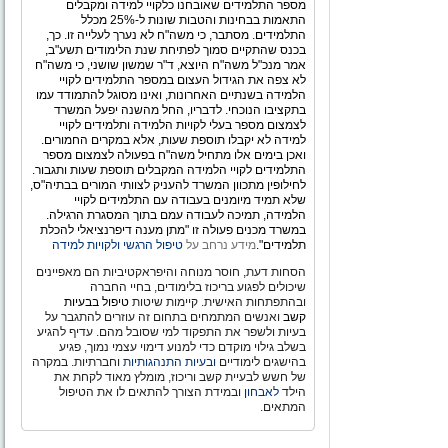
מספר התלמידים שאובחנו כלקויי למידה ומקבלים
התאמות בבחינות והטבות שונות ל-25% מכלל
התלמידים. מסתבר, כי משה"ח לא נערך לעלייה זו. כך,
בכנס שהתקיים סמוך לפתיחת שנת הלימודים תשע"ב,
אמר מנכ"ל משה"ח היוצא, ד"ר שמשון שושני, כי משה"ח
לא צפה את הגידול העצום במספר התלמידים לקויי
הלמידה בשנתיים האחרונות, ואינו מסוגל להתמודד עמו
בתקציבו הנוכחי. לדבריו, החל מהשנה יפעל המשרד
לצמצום מספר בעלי לקויות הלמידה ותלמידים לקויי
למידה לא יקבלו תוספת שעות, אלא במקרים החמורים.
ואכן בימים אלו מתחיל משה"ח בפעולה לצמצום מספר
התלמידים לקויי הלמידה המקבלים תוספת שעות ותגבור.
לחילופין מתכוון המשרד להעניק לצוותי המורים בבתיה"ס,
שלא תמיד מיומנים בעבודה עם התלמידים לקויי
הלמידה, תמיכה לעבודה עמם בתוך המסגרת הרגילה.
במשרד מכנים פעולה זו "מתן מענה דיפרנציאלי להכלת
תלמידים".
מידע נרחב על
טיפול הרגשי ולקויות למידה
הסחות דעת, חוסר מנוחה והיפראקטיביות הם מאפיינים
שיכולים לפגוע בריכוז בלימודים, בחיי החברה
ובהתפתחות האישית. קיימות שיטות
טיפול בבעיות
קשב
ואנשים המתמחים בתחום זה עוזרים להתגבר על
בעיות ולשפר את התפקוד למי שסובל מהם. עדיף להגיע
בשלב גילוי מוקדם כדי למנוע דימוי עצמי נמוך, פגיע
בהישגים לימודיים
ובעיות התנהגותיות
וחברתיות. במקרה
של חשש לבעיית קשב וריכוז, מומלץ מאוד לקחת את
הילד
לאבחון
ובמידת הצורך להתאים לו את הטיפול
המתאים.