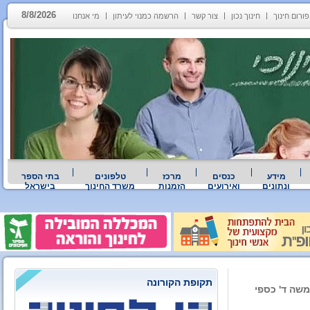
8/8/2026
פורום חינוך
חינוך נכון
צור קשר
הרשמה כמנוי לעיתון
מי אנחנו
מידע
כנסים
מרכז
טלפונים
בתי הספר
ונתונים
ואירועים
הזמנות
משרד החינוך
בישראל
תקופת הקורונה
משה ד' כספי