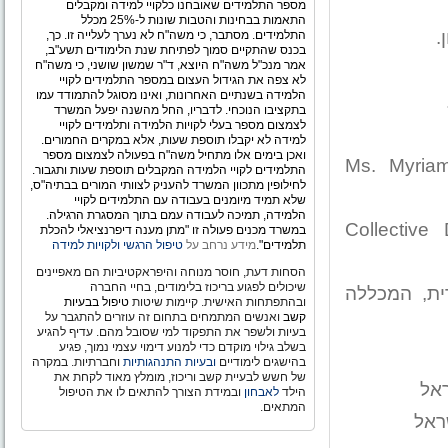
מספר התלמידים שאובחנו כלקויי למידה ומקבלים
התאמות בבחינות והטבות שונות ל-25% מכלל
.
התלמידים. מסתבר, כי משה"ח לא נערך לעלייה זו. כך,
בכנס שהתקיים סמוך לפתיחת שנת הלימודים תשע"ב,
אמר מנכ"ל משה"ח היוצא, ד"ר שמשון שושני, כי משה"ח
לא צפה את הגידול העצום במספר התלמידים לקויי
הלמידה בשנתיים האחרונות, ואינו מסוגל להתמודד עמו
בתקציבו הנוכחי. לדבריו, החל מהשנה יפעל המשרד
לצמצום מספר בעלי לקויות הלמידה ותלמידים לקויי
למידה לא יקבלו תוספת שעות, אלא במקרים החמורים.
ואכן בימים אלו מתחיל משה"ח בפעולה לצמצום מספר
Ms. Myria
התלמידים לקויי הלמידה המקבלים תוספת שעות ותגבור.
לחילופין מתכוון המשרד להעניק לצוותי המורים בבתיה"ס,
שלא תמיד מיומנים בעבודה עם התלמידים לקויי
הלמידה, תמיכה לעבודה עמם בתוך המסגרת הרגילה.
Collective
במשרד מכנים פעולה זו "מתן מענה דיפרנציאלי להכלת
תלמידים".
מידע נרחב על
טיפול הרגשי ולקויות למידה
הסחות דעת, חוסר מנוחה והיפראקטיביות הם מאפיינים
שיכולים לפגוע בריכוז בלימודים, בחיי החברה
ית, המכללה
ובהתפתחות האישית. קיימות שיטות
טיפול בבעיות
קשב
ואנשים המתמחים בתחום זה עוזרים להתגבר על
בעיות ולשפר את התפקוד למי שסובל מהם. עדיף להגיע
בשלב גילוי מוקדם כדי למנוע דימוי עצמי נמוך, פגיע
בהישגים לימודיים
ובעיות התנהגותיות
וחברתיות. במקרה
של חשש לבעיית קשב וריכוז, מומלץ מאוד לקחת את
ראל
הילד
לאבחון
ובמידת הצורך להתאים לו את הטיפול
המתאים.
ראל