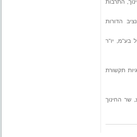
נוך, התרבות
ציב הדורות
 בע"מ, יו"ר
גיות תקשורת
 שר החינוך