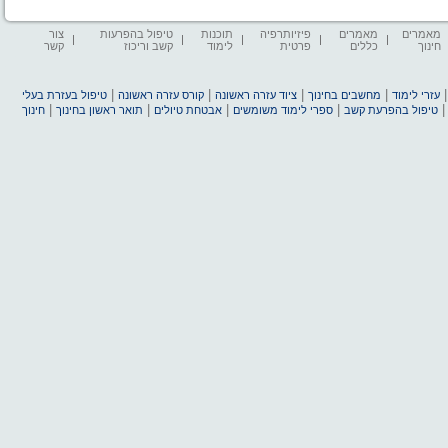
מאמרים
מאמרים
פיזיותרפיה
תוכנות
טיפול בהפרעות
צור
חינוך
כללים
פרטית
לימוד
קשב וריכוז
קשר
|
|
|
|
עזרי לימוד
מחשבים בחינוך
ציוד עזרה ראשונה
קורס עזרה ראשונה
טיפול בעזרת בעלי
|
|
|
|
טיפול בהפרעת קשב
ספרי לימוד משומשים
אבטחת טיולים
תואר ראשון בחינוך
חינוך