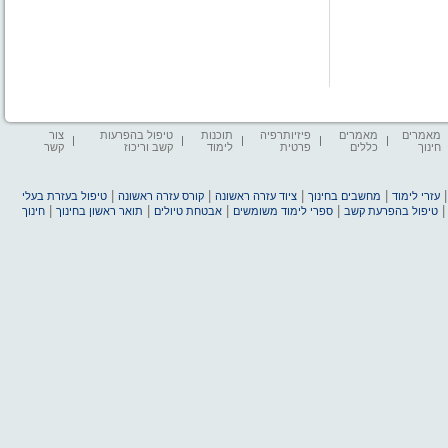
מאמרים
מאמרים
פיזיותרפיה
תוכנות
טיפול בהפרעות
צור
חינוך
כללים
פרטית
לימוד
קשב וריכוז
קשר
|
|
|
|
עזרי לימוד
מחשבים בחינוך
ציוד עזרה ראשונה
קורס עזרה ראשונה
טיפול בעזרת בעלי
|
|
|
|
טיפול בהפרעת קשב
ספרי לימוד משומשים
אבטחת טיולים
תואר ראשון בחינוך
חינוך