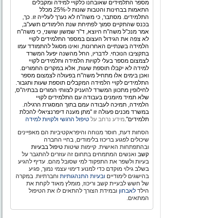
מספר התלמידים שאובחנו כלקויי למידה ומקבלים
התאמות בבחינות והטבות שונות ל-25% מכלל
התלמידים. מסתבר, כי משה"ח לא נערך לעלייה זו. כך,
בכנס שהתקיים סמוך לפתיחת שנת הלימודים תשע"ב,
אמר מנכ"ל משה"ח היוצא, ד"ר שמשון שושני, כי משה"ח
לא צפה את הגידול העצום במספר התלמידים לקויי
הלמידה בשנתיים האחרונות, ואינו מסוגל להתמודד עמו
בתקציבו הנוכחי. לדבריו, החל מהשנה יפעל המשרד
לצמצום מספר בעלי לקויות הלמידה ותלמידים לקויי
למידה לא יקבלו תוספת שעות, אלא במקרים החמורים.
ואכן בימים אלו מתחיל משה"ח בפעולה לצמצום מספר
התלמידים לקויי הלמידה המקבלים תוספת שעות ותגבור.
לחילופין מתכוון המשרד להעניק לצוותי המורים בבתיה"ס,
שלא תמיד מיומנים בעבודה עם התלמידים לקויי
הלמידה, תמיכה לעבודה עמם בתוך המסגרת הרגילה.
במשרד מכנים פעולה זו "מתן מענה דיפרנציאלי להכלת
תלמידים".
מידע נרחב על
טיפול הרגשי ולקויות למידה
הסחות דעת, חוסר מנוחה והיפראקטיביות הם מאפיינים
שיכולים לפגוע בריכוז בלימודים, בחיי החברה
ובהתפתחות האישית. קיימות שיטות
טיפול בבעיות
קשב
ואנשים המתמחים בתחום זה עוזרים להתגבר על
בעיות ולשפר את התפקוד למי שסובל מהם. עדיף להגיע
בשלב גילוי מוקדם כדי למנוע דימוי עצמי נמוך, פגיע
בהישגים לימודיים
ובעיות התנהגותיות
וחברתיות. במקרה
של חשש לבעיית קשב וריכוז, מומלץ מאוד לקחת את
הילד
לאבחון
ובמידת הצורך להתאים לו את הטיפול
המתאים.