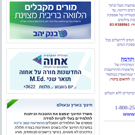
ש מספר 483). מציע חוויות והפתעות מעל ובתוך
רמים דרומה, עד
יסטוריה של אספקת
כת צילומים
03-93
המים לירושלים בכל
אספקת המים
קִדמה
אספקת המים המרכזיות של
ד מראשית ההתיישבות
 שמתאפיין במחסור
נו.
לתיאום ביקור:
מבקרים פתוחים לקהל הרחב בימים א'-ה' בין השעות 8:30 - 15:00 הביקורים ללא תשלום
חינוך בארץ ובעולם
www.
משרד החינוך יצמצם את ההטבות הניתנות
לתלמידים בעלי לקויות למידה
מספרם של התלמידים הסובלים
מהפרעות קשב וריכוז
במערכת החינוך עלה בשנים האחרונות בצורה תלולה.
בתיכונים לא מעטים, בעיקר ביישובים מבוססים, מגיע