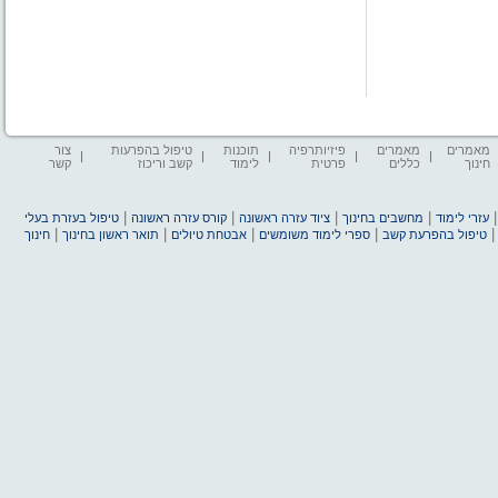
מאמרים
מאמרים
פיזיותרפיה
תוכנות
טיפול בהפרעות
צור
חינוך
כללים
פרטית
לימוד
קשב וריכוז
קשר
|
|
|
|
עזרי לימוד
מחשבים בחינוך
ציוד עזרה ראשונה
קורס עזרה ראשונה
טיפול בעזרת בעלי
|
|
|
|
טיפול בהפרעת קשב
ספרי לימוד משומשים
אבטחת טיולים
תואר ראשון בחינוך
חינוך