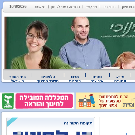
10/8/2026
רום חינוך
חינוך נכון
צור קשר
הרשמה כמנוי לעיתון
מי אנחנו
מידע
כנסים
מרכז
טלפונים
בתי הספר
ונתונים
ואירועים
הזמנות
משרד החינוך
בישראל
תקופת הקורונה