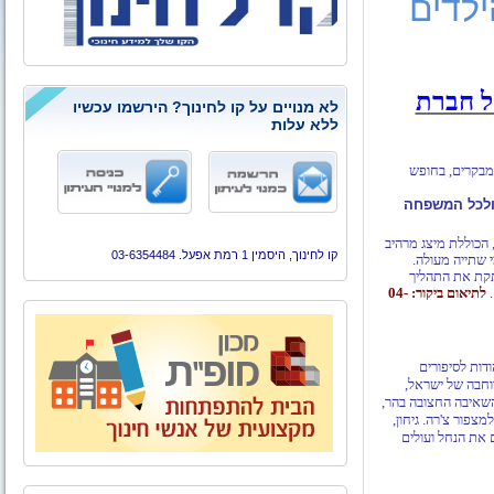
לדים
ל חברת
לא מנויים על קו לחינוך? הירשמו עכשיו
ללא עלות
המבקרים, בחופש
 ולכל המשפחה
 הכוללת מיצג מרהיב
קו לחינוך, היסמין 1 רמת אפעל. 03-6354484
 שתייה מעולה.
תקת את התהליך
.
לתיאום ביקור: 04-
 מופלאה הודות לסיפורים
וחבה של ישראל,
השאיבה החצובה בהר,
יור ולהגיע למצפור צ'רה. גיחון,
 את הנחל ועולים