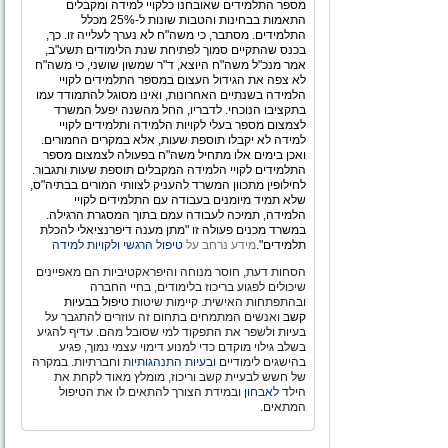
מספר התלמידים שאובחנו כלקויי למידה ומקבלים
התאמות בבחינות והטבות שונות ל-25% מכלל
התלמידים. מסתבר, כי משה"ח לא נערך לעלייה זו. כך,
בכנס שהתקיים סמוך לפתיחת שנת הלימודים תשע"ב,
אמר מנכ"ל משה"ח היוצא, ד"ר שמשון שושני, כי משה"ח
לא צפה את הגידול העצום במספר התלמידים לקויי
הלמידה בשנתיים האחרונות, ואינו מסוגל להתמודד עמו
בתקציבו הנוכחי. לדבריו, החל מהשנה יפעל המשרד
לצמצום מספר בעלי לקויות הלמידה ותלמידים לקויי
למידה לא יקבלו תוספת שעות, אלא במקרים החמורים.
ואכן בימים אלו מתחיל משה"ח בפעולה לצמצום מספר
התלמידים לקויי הלמידה המקבלים תוספת שעות ותגבור.
לחילופין מתכוון המשרד להעניק לצוותי המורים בבתיה"ס,
שלא תמיד מיומנים בעבודה עם התלמידים לקויי
הלמידה, תמיכה לעבודה עמם בתוך המסגרת הרגילה.
במשרד מכנים פעולה זו "מתן מענה דיפרנציאלי להכלת
תלמידים".
מידע נרחב על
טיפול הרגשי ולקויות למידה
הסחות דעת, חוסר מנוחה והיפראקטיביות הם מאפיינים
שיכולים לפגוע בריכוז בלימודים, בחיי החברה
ובהתפתחות האישית. קיימות שיטות
טיפול בבעיות
קשב
ואנשים המתמחים בתחום זה עוזרים להתגבר על
בעיות ולשפר את התפקוד למי שסובל מהם. עדיף להגיע
בשלב גילוי מוקדם כדי למנוע דימוי עצמי נמוך, פגיע
בהישגים לימודיים
ובעיות התנהגותיות
וחברתיות. במקרה
של חשש לבעיית קשב וריכוז, מומלץ מאוד לקחת את
הילד
לאבחון
ובמידת הצורך להתאים לו את הטיפול
המתאים.