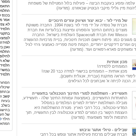
מספר ה
עלמה ומסע בעקבות הביצה – פעילות בלול המטילות של משפחת
יהנות מיין גלילי מיקבי הבוטיק שבאזורנו. (מודעה)
התלמיד
בכנס ש
אמר מנ
של מירי לזר - יבוא יצור ושיווק עזרים חינוכיים
לא צפה
חברת של נוסדה על ידי מירי לזר בשנת 1994. החברה משווקת
הלמידה
מוצרים בתחום החינוך והספורט ומייצגת בבלעדיות את חברת
בתקציב
Wesco ואת חברת Spacecraft העולמית בישראל. החברה
לצמצום
מגוונים כמו: פיתוח ויישום תוכניות חינוכיות, בניית מרכזיות ההעשרה
למידה 
ועזרים דידקטיים ייחודיים, הקמת פינות ספרייה כאמצעי גירוי לגיל
ואכן ב
 ומשחקים פארא-רפואיים ועוד. (מודעה)
התלמיד
לחילופ
שלא תמ
מכון אותיות
הלמידה
המומחים ללמידה!
במשרד 
מכון אותיות – המומחים בכישורי למידה כבר 20 שנה!
תלמידי
לימודי הוראה מתקנת (עברית, אנגלית וחשבון),
, הכנה לכיתה א' ואבחונים לכל הגילאים.
הסחות 
שיכולי
ובהתפת
תעשיידע - השתלמות למורי החינוך הטכנולוגי בתעשייה
קשב
וא
התאחדות התעשיינים, באמצעות עמותת החינוך שלה - תעשיידע,
בעיות 
מובילה השתלמות ייחודית למורים המלמדים במסלול
בשלב גי
המדעי-טכנולוגי, בכל רחבי הארץ. מטרת ההשתלמות היא
בהישגי
העצמת הקשר בין המורים למדע וטכנולוגיה לבין התעשייה, תוך
של חשש
התנסות ולימוד משמעותי. (מודעה)
הילד
ל
המתאי
שבילים - טיולי אתגר וגיבוש
חברת שבילים מרכזת פעילויות אתגר ונופש בכל רחבי