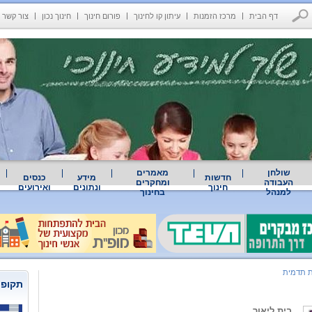
דף הבית
מרכז הזמנות
עיתון קו לחינוך
פורום חינוך
חינוך נכון
צור קשר
שולחן
מאמרים
חדשות
מידע
כנסים
העבודה
ומחקרים
חינוך
ונתונים
ואירועים
למנהל
בחינוך
 תדמית
תקופת
בית ליאור