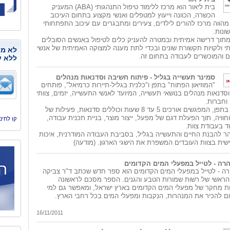
בית ליאור הוא מרכז ללימוד טיפול התנהגותי (ABA) המעניק
הכשרה, הכוונה וייעוץ למטפלים ואנשי מקצוע בתחום העיכוב
מהווה מרכז להורים לילדים, צעירים ומתבגרים עם עיכוב התפתחותי
ונות.
מתוך דרישה אמיתית ובמטרה להעניק כלים לטיפול באנשים הסובלים
 ולקויות תקשורת שונים ובכדי לתת מענה למצוקה האמיתית של אנשי
לא מנ
ם והמוכשרים לעבודה בתחום זה.
ללא ע
סמינר תעשייה בגליל - פיתוח חשיבה וסדנאות מנהלים
"המוזיאון הפתוח" בתפן ו"כלנית בגליל-תיירות כרמיאל", פותחים
סדנאות מנהלים בנושאי תעשייה, המיועד לאנשי התעשייה, יזמים, צוותי
וחברות.
על פי המארגנים בתפן, המפגשים אורכים 5 עד 8 שעות וכוללים סדנאות, פעילות של
חוויה, תוך הפעלת דגם של מפעל, ייצור מוצר, בניית תכנית עבודה,
קו לחינוך, היסמי
ד בעבודת צוות.
 להבנת החיים והתעשייה בגליל, בסביבת העבודה המודרנית, איכות
ית בצוות העובדים המשפרת את הישגי הארגון. (מודעה)
רה - לטייל במפעלי המים הקדומים
ה - לטייל במפעלי המים הקדומים הוא ספר חדש שכתב ד"ר צביקה
ג הראשי של רשות שמורות הטבע והגנים. הספר מסכם לראשונה
ה מ-30 שנות מחקר של מפעלי המים הקדומים בארץ ישראל, ומאפשר גם למי
ם להכיר את המנהרות, הנִקבות ומפעלי המים בכל רחבי הארץ.
16/11/2011