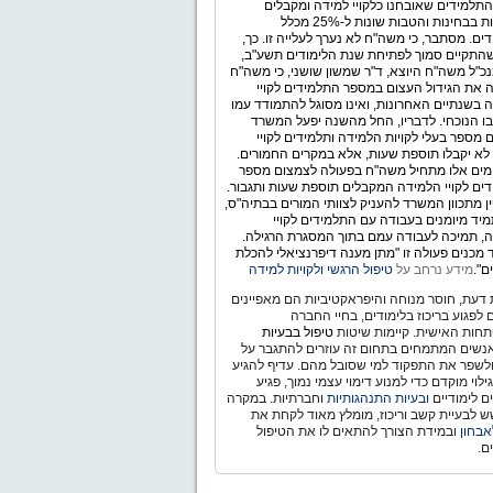
תלמידים שאובחנו כלקויי למידה ומקבלים
התאמות בבחינות והטבות שונות ל-25% מכלל
ים. מסתבר, כי משה"ח לא נערך לעלייה זו. כך,
התקיים סמוך לפתיחת שנת הלימודים תשע"ב,
כ"ל משה"ח היוצא, ד"ר שמשון שושני, כי משה"ח
 את הגידול העצום במספר התלמידים לקויי
 בשנתיים האחרונות, ואינו מסוגל להתמודד עמו
ו הנוכחי. לדבריו, החל מהשנה יפעל המשרד
 מספר בעלי לקויות הלמידה ותלמידים לקויי
לא יקבלו תוספת שעות, אלא במקרים החמורים.
ימים אלו מתחיל משה"ח בפעולה לצמצום מספר
ים לקויי הלמידה המקבלים תוספת שעות ותגבור.
ין מתכוון המשרד להעניק לצוותי המורים בבתיה"ס,
יד מיומנים בעבודה עם התלמידים לקויי
, תמיכה לעבודה עמם בתוך המסגרת הרגילה.
מכנים פעולה זו "מתן מענה דיפרנציאלי להכלת
ם".
מידע נרחב על
טיפול הרגשי ולקויות למידה
דעת, חוסר מנוחה והיפראקטיביות הם מאפיינים
ם לפגוע בריכוז בלימודים, בחיי החברה
חות האישית. קיימות שיטות
טיפול בבעיות
נשים המתמחים בתחום זה עוזרים להתגבר על
ולשפר את התפקוד למי שסובל מהם. עדיף להגיע
לוי מוקדם כדי למנוע דימוי עצמי נמוך, פגיע
ם לימודיים
ובעיות התנהגותיות
וחברתיות. במקרה
 לבעיית קשב וריכוז, מומלץ מאוד לקחת את
אבחון
ובמידת הצורך להתאים לו את הטיפול
ם.