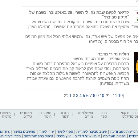
קריאה לקיום שבת נח, ל' תשרי, 28 באוקטובר, כשבת של
"תיקון סביבתי"
שבת פרשת נוח הינה השבת בה קוראים בפרשת השבוע על
שר", שהציף את העולם כתוצאה מהתנהגות אנושית - "ותמלא הארץ
ים על מפעלו של איש אחד, נח, שבציווי אלוהי הציל את מגוון המינים
בה אל חוף מבטחים. (מודעה)
חולית סיורי מדבר
טיולי אופניים – יותר מטרנד עכשווי
תרבות הרכיבה על אופניים בישראל התפתחה רבות בשנים
האחרונות, ומדי שבת ניתן לראות קבוצות רוכבים מפדלים בצידי
הכביש. האפשרות להתאוורר ולעשות פעילות מחלצת עצמות
תחת כיפת השמיים קורצת להרבה מהאנשים עם שגרת עבודה
משרדית. (מודעה)
1
2
3
4
5
6
7
8
9
10
[
11
-
19
]
חון דידקטי
בתי
השתלמויות
כתבות
מאמרים
מאמרים
פיזיותרפ
סיכודידקטי
ספר
מורים
חינוך
חינוך
כללים
פרטית
|
|
|
|
|
הפרעות קשב וריכוז
עיצוב סביבה לימודית
ספרי לימוד
עזרי לימוד
מחשבים בחינוך
ציוד ע
|
|
|
|
|
ילדים
רפואה משלימה
אימון אישי לילדים
יעוץ כלכלי
טיפול בהפרעת קשב
ספרי לימוד מ