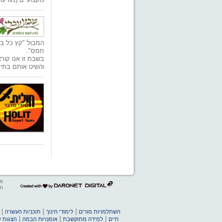
המבול "קץ כל ב
חמס".
בשבת זו אנו קורא
והשיט אותם בתי
אב
דרונט
ופ
דיגיטל
-
בניית
|
|
|
השתלמויות מורים
לימודי חינוך
תוכניות העשרה
אתרים,
|
|
|
חיים
למידה מתוקשבת
אומנויות הבמה
הצגות ל
בניית