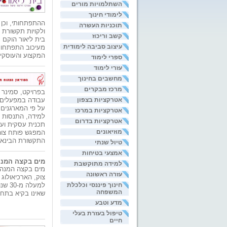
השתלמויות מורים
לימודי חינוך
ההתפתחותי, וכן 
תוכניות העשרה
ולקויות תקשורת ש
קשב וריכוז
בית ליאור הוקם 
עיצוב סביבה לימודית
מעיכוב התפתחותי
המקצוע והעוסקי
ספרי לימוד
עזרי לימוד
מחשבים בחינוך
מרכז מבקרים
בפרויקט, סמינר ו
אטרקציות בצפון
עבודה במפעלים 
אטרקציות במרכז
למידה, התנסות ו
אטרקציות בדרום
תכנית עסקית ועו
מוזיאונים
המפגש פותח צוהר
התקשורת הבינאיש
טיול שנתי
אמצעי בטיחות
מים בקצה המנה
למידה מתוקשבת
מים בקצה המנהר
עזרה ראשונה
צוק, הארכיאולו
חינוך פיננסי וכלכלת
למעל
המשפחה
שאינו בקיא בתחו
מדע וטבע
טיפול בעזרת בעלי
חיים