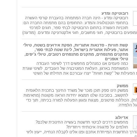
רובוטיקה ומדע
רובוטיקה ומדע - הינה חברה המתמחה בהעברת קורסי העשרה
בתחומי הטכנולוגיה והמדע. התחומים בהם מתמחה החברה הם:
תוכניות העשרה בתחום הרובוטיקה לבתי ספר, חוגים למרכזי
ומופעים ברובוטיקה, חוגי מחשבים, חוגי אלקטרוניקה ומדעים. (מודעה)
קשת חוויות - סדנאות אתגריות, הפקת אירועים בשטח, טיולי
אתגר, פעילות אתגרית בישראל, לינת שטח לבתי ספר,
מתקנים מתנפחים, מתקנים מתנפחים רטובים, טיולי ג'יפים,
טיולי אופניים
כמה פעמים אנו כמנהלים מחפשים דרך לשיפור העבודה
המשותפת בארגון, העלאת המוטיבציה של העובדים, לשינוי שגרת
 הפעילות של "קשת חוויות" ייצרו עבורכם את תחילתו של השינוי
ממשק
ממשק הינו ספק תוכן מוכר של משרד החינוך בתכנית הלאומית
לתקשוב. בסביבה שלנו תמצאו יחידות הוראה מקוונות (מתאימות
ח), הכוללות סרטונים, מצגות ומגוון הפעלות למורה בכיתה, תוך כדי
גל הלמידה.
אדיולוג
מחפשים דרכים לביטוי חדשנות בעשייה החינוכית שלכם?
חולמים על פדגוגיה איכותיתי וייחודית?
רך החדשנית המייחדת אתכם ופנו אלינו לקבלת הנחייה, ייעוץ וליווי
)