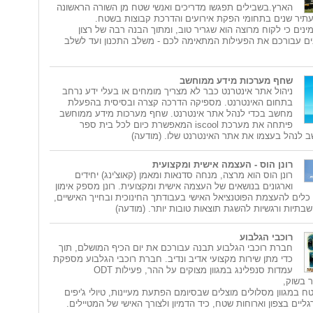
הארץ.בשבילים תפגשו מדריכים ואנשי שטח מן השורה הראשונה
ון עתיר שנים בתחומי הפקת אירועים והדרכת קבוצות בשטח.
ינים כי לקוח מרוצה הוא שגריר טוב, ומתוך הבנה רבה של רצון
ונים עבורכם את הפעילות המתאימה לכם - משלב התכנון ועד לשלב
שחף מערכות מידע ממוחשב
ניהול אתר אינטרנט כבר לא מצריך מומחים או בעלי ידע נרחב
בתחום האינטרנט. מספיקה הדרכה קצרה ובסיסית בהפעלת
מחשב בכדי לנהל אתר אינטרנט. שחף מערכות מידע ממוחשב
פיתחה את מערכת iscool המאפשרת כיום לכל בית ספר
 לנהל בעצמו את אתר האינטרנט שלו. (מודעה)
רונן הוס - העצמה אישית ומקצועית
רונן הוס הוא מרצה, מנחה סדנאות ומאמן (קאוצ'ינג) יחידים
וארגונים בנושאים של העצמה אישית ומקצועית. רונן מספק אימון
 כלים להעצמת הפוטנציאל האישי בעבודתך החינוכית ובחייך האישיים,
שבתיות ורגשיות להשגת תוצאות טובות יותר. (מודעה)
רוכבי הגלבוע
חברת רוכבי הגלבוע תבנה עבורכם את יום הכיף המושלם, תוך
כדי מתן שירות מקצועי אדיב ונדיב. חברת רוכבי הגלבוע מספקת
עמדות סנפלינג במגוון מצוקים על ההר, פעילות ODT
ר בשוק,
טח במגוון מסלולים מוצלים שבסיומם הפתעת מעיינות, טיולי ג'יפים
רגליים בצפון וארוחות שטח, כיד הדמיון ולצורך האישי של המטיילים.