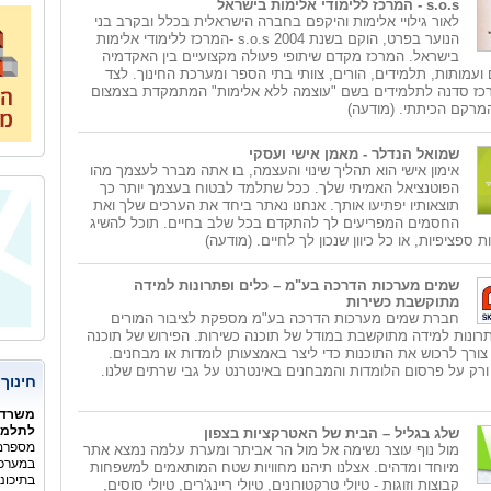
s.o.s - המרכז ללימודי אלימות בישראל
לאור גילויי אלימות והיקפם בחברה הישראלית בכלל ובקרב בני
הנוער בפרט, הוקם בשנת 2004 s.o.s -המרכז ללימודי אלימות
בישראל. המרכז מקדם שיתופי פעולה מקצועיים בין האקדמיה
 ועמותות, תלמידים, הורים, צוותי בתי הספר ומערכת החינוך. לצד
כז סדנה לתלמידים בשם "עוצמה ללא אלימות" המתמקדת בצמצום
המרקם הכיתתי. (מודעה)
שמואל הנדלר - מאמן אישי ועסקי
אימון אישי הוא תהליך שינוי והעצמה, בו אתה מברר לעצמך מהו
הפוטנציאל האמיתי שלך. ככל שתלמד לבטוח בעצמך יותר כך
תוצאותיו יפתיעו אותך. אנחנו נאתר ביחד את הערכים שלך ואת
החסמים המפריעים לך להתקדם בכל שלב בחיים. תוכל להשיג
ת ספציפיות, או כל כיוון שנכון לך לחיים. (מודעה)
שמים מערכות הדרכה בע"מ – כלים ופתרונות למידה
מתוקשבת כשירות
חברת שמים מערכות הדרכה בע"מ מספקת לציבור המורים
רונות למידה מתוקשבת במודל של תוכנה כשירות. הפירוש של תוכנה
 צורך לרכוש את התוכנות כדי ליצר באמצעותן לומדות או מבחנים.
רק על פרסום הלומדות והמבחנים באינטרנט על גבי שרתים שלנו.
חינוך
משרד 
לתלמיד
שלג בגליל – הבית של האטרקציות בצפון
מספרם 
מול נוף עוצר נשימה אל מול הר אביתר ומערת עלמה נמצא אתר
במערכת
מיוחד ומדהים. אצלנו תיהנו מחוויות שטח המותאמים למשפחות
בתיכונ
קבוצות וזוגות - טיולי טרקטורונים, טיולי ריינג'רים, טיולי סוסים,