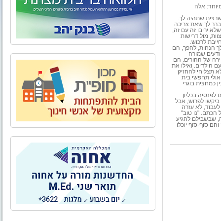
מיוחד: אלה
רצית שתהיה לך.
תברר לך שאת צריכה
לא יריבו זה עם זה,
ות, מול דרישות
ייבת לרכוש.
 הנחות, להפך, הם
ודעים שמורה
ירה של ההורים. הם
 הילדים. ואילו את
א תצליחי להחזיק
אולי תחפשי בית
ין כמחצית בוגרי
לפנסיה בכליון
 ביקשו לפרוש, אבל
לעבוד, לא עזרה
הכתם. "נו טוב"
ה, שבשבילם להגיע
הם סוף-סוף יוכלו