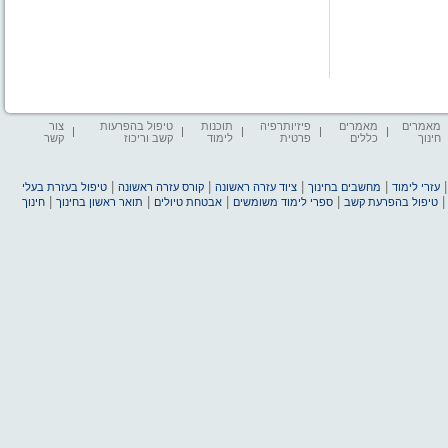
מאמרים
מאמרים
פיזיותרפיה
תוכנות
טיפול בהפרעות
צור
חינוך
כללים
פרטית
לימוד
קשב וריכוז
קשר
|
|
|
|
עזרי לימוד
מחשבים בחינוך
ציוד עזרה ראשונה
קורס עזרה ראשונה
טיפול בעזרת בעלי
|
|
|
|
טיפול בהפרעת קשב
ספרי לימוד משומשים
אבטחת טיולים
תואר ראשון בחינוך
חינוך