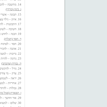
14. מחשבה – להכיר את המחשבות המרחפות סביבי !
ג. בינה (בורדו)
15. תבונה – אשרי הבינה להבדיל בין הדברים !
16. איזון – גילוי עצמי בנקודת האיזון !
17. התבוננות – להתבונן עד שיתגלה משהו חדש !
18. חשיבה – לשוט עם הגלים בדרך החשיבה !
19. הבנה – לחוש את קצות ההבנה !
ד. חסד (תכלת)
20. חסד – לפתוח את הלב אל רגעי החסד !
21. אהבה – להכיר את האהבה – בשקט !
22. נדיבות – למצוא נדיבות בתוכי !
23. נתינה – להיות נכון לתת !
ה. גבורה (צהבהב)
24. גורל – להקשיב לשעון הזמן הפועם !
25. צדק – מי צודק – אני או היקום?
26. יראה – לשמוע את קול הכבוד !
27. אחריות – לנוע אל מרחבי המוכר והאחראי !
28. גבולות – להתרגע ברווח של הגבול !
ו. תפארת (סגול כה
29. אור וחושך – להיות לצד יתרון האור והחושך !
30. שלום – למצוא את שלום הבית !