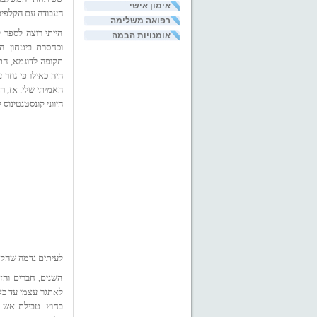
אימון אישי
העבודה עם הקלפים
רפואה משלימה
הייתי רוצה לספר ל
אומנויות הבמה
וכחסרת ביטחון. ה
תקופה לדוגמא, הת
היה כאילו פי גוזר
האמיתי שלי. אז, 
היווני קונסטנטינוס קוואפיס (בין השני
לעיתים נדמה שהקל
השנים, חברים והזד
לאתגר עצמי עד כאב
בחוץ. טבילת אש 