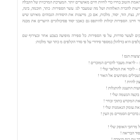
ת והטוב בחייו כדי לחיות חיים מאושרים יותר. המערכת המרכזית של הקבלה
יעות להכרת האלוהות ושל מה שמעבר לנו. עשר הספירות: כתר, חוכמה, בינה,
, נצח, הוד, יסוד, מלכות, אם כן, מייצגות את היסודות הגבוהים מאיתנו שיש
 חיינו. הספירות יכולות להיתפס גם כאבני יסוד פסיכולוגיים היוצרים את מבנה
קים לעשר סדרות, על פי הספירות. כל ספירה מופיעה בצבע אחר ובצירוף שם
פים היא כדלהלן במספר סידורי על פי סדר הקלפים מ כתר ועד מלכות:
בדברים הסמויים מן העין !