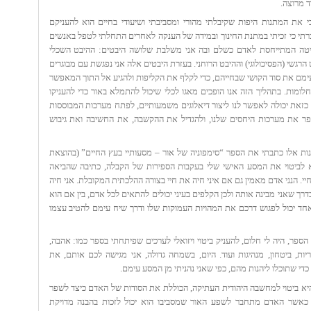
ד מרוצה.
וכי את המתנות היפות שקיבלתי מהורי ומסביבתי ושיעודי בחיים הוא להעניקם
תי כי זכיתי במתנת החינוך ובמידה של הענקה לאחרים התחלתי לטפל באנשים
יטה המתייחסת לאדם כשלם ובה אני משלבת שלושה היבטים: ההיבט השכלי
 הרגשי (הפסיכולוגי) וההיבט הרוחני. בעזרת היבטים אלה אני נפגשת עם מבוגרים
עימם את סוד הקושי שבחייהם, כדי לקלף את הקליפות ולהגיע אל התוך המאפשר
חלומות. בתהליך הזה אנו הופכים מאגו לכלי שיכול להתמלא באור כדי להעניקו
 כזאת יכולה לאפשר לנו ליצור דיאלוגים משמעותיים, לפתח מערכות המבוססות
פר את מערכות היחסים שלנו, ולהגדיל את ההקשבה, את החשיבה ואת גיבוש
ות אלו כתבתי את הספר “
” (בהוצאת
סימפוניה של אור – מסעותיי בעץ החיים
 לביטוי את המסע האישי שלי בעקבות הספירות של הקבלה, כתיבה שהביאה
יי. הנני אדם מאמין גם אם איני חיה את חיי בצורה ההלכתית המקובלת. אני חיה
דרך שאני מבינה אותה ולכן הקלפים בעיני יכולים להתאים לכל אדם, בין אם הוא
 אחד יכול לפגוש דרכם את המהויות העמוקות שלו ודרך שיח עימם להטיב עצמו
פר, היה לי חלום, להעניק ביטוי ויזואלי לערכים שפיתחתי בספר כמו: אהבה,
ריות, ביטחון, מנהיגות ועוד. היום, בשמחה גדולה, אני מגישה לכם אותם, את
כדי שתוכלו ליהנות מהם, כפי שאני נהניתי מן המסע עימם.
יא ביטוי למחשבה היהודית העתיקה, הכוללת את הסודות של האדם כיצד לשפר
. כאשר האדם מתחבר לשפע האור שמסביבו הוא יכול לזכות בהבנה מדויקת