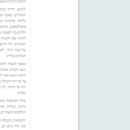
הלומת קרבות ומאו
לימים, גיליתי בת
לאחרים. כאשר הכר
וללמד. פיתחתי ש
(הפילוסופי), ההיבט
וילדים כדי לפענח 
לחיות טוב ולטוות 
לאחרים. דרך חיים
על כבוד הדדי, לש
הערכים בחיינו.
כאשר הגעתי לתובנ
נוצה וקסת) שהביא
הרבה הנאה ואור לח
על פי רוח הקבלה ב
דתי או חילוני. כל
כאדם.
אחרי שכתבתי את הס
נתינה, גבולות, אח
הקלפים המצוירים, 
לתפיסתי, הקבלה ה
את חייו ביום יום