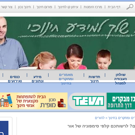
דף הבית
מרכז הזמנות
עיתון קו לחינוך
פורום חינוך
חינוך נכון
צור קשר
שולחן
מאמרים
חדשות
מידע
כנסים
העבודה
ומחקרים
חינוך
ונתונים
ואירועים
למנהל
בחינוך
ם ומחקרים בחינוך
>
להורים
? לרשותכם קלפי סימפוניה של אור