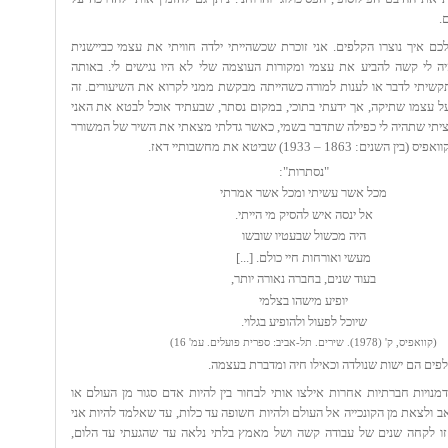
.
כם איך נוצרו הקלפים. אני זוכרת שכשהייתי ילדה חוויתי את עצמי כביישנית
יה לי קשה להביע את עצמי ומקורות העוצמה שלי לא היו נגישים לי. באותה
קשיתי לדבר או לענות למורה כשהייתה מבקשת ממני לקרוא את השיעורים. זה
 על עצמו שתיקה, אך ידעתי בתוכי, במקום נסתר, שבעתיד אוכל לבטא את האני
רציתי שתהיה לי כפילה שתדבר בשמי, כאשר גדלתי מצאתי את השיר של המשורר
ם: 1863 – 1933) שביטא את מחשבותיי דאז.
"נסתרות":
מכל אשר עשיתי ומכל אשר אמרתי
אל ינסה איש להסיק מי הייתי.
היה מכשול שבעטיו שובשו
מעשי ואורחות חיי כולם. [...]
בעוד שנים, בחברה נאורה יותר,
יופיע מישהו בצלמי
שיוכל לפעול ולהופיע בגלוי.
(קוואפיס, ק' (1978). שירים. תל-אביב: ספרית פועלים. עמ' 16)
פים הם ישות שנולדה וכאילו חיה ומדברת בעצמה
.
מנויות חברתיות אחרות אילצו אותי לבחור בין להיות אדם סגור מן העולם או
 ולצאת מן הקונכייה אל העולם ולהיות חשופה עד כלות, עד שאלמד להיות אני
זו לקחה שנים של עבודה קשה ושל מאמץ בלתי נלאה עד שהגעתי עד הלום,