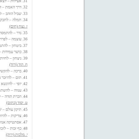
31. אצילות – לצאת לדרך האצילות !
32. דרך האמת – להדליק את אור האמת !
33. שביל הזהב – להפתיע את האוצר שבדרך !
34. חמלה – לחבק כל יצור חי בחמלה !
ז. נצח (חום)
35. נדר – להתמסר לנצח חיי !
36. עוצמה – לפרוץ אל עוצמת חיי !
37. ביטחון – להתמלא באישור לחיים !
38. כושר עמידות – לחרוט עמידה איתנה !
39. ניצחון – לחיות ושוב לחיות !
ח. הוד (ורוד)
40. ברכה – להקשיב להד הרוח הטובה !
41. תום – להיזכר באיכות הטהורה !
42. יופי – להינשא על אדוות היופי !
43. ענווה – להשתחוות לנוכחותי !
44. הכרת תודה – לרקום שיר הלל !
ט. יסוד (כתום)
45. תיקון עולם – יגעת ומצאת – תיקנת !
46. צדיקות – להיות צדיק יסוד עולם !
47. אסתטיקה אנושית – לתת יד לטוב הקיים !
48. כף זכות – לזכות אחרים מן השפע !
י. מלכות (ירוק)