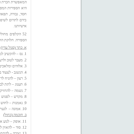
המאפשרת הכרת האמ
היא הספירות המסי
חסד, גבורה, תפארת
בידם לתרום לשיפור
אישיותנו.
52 הקלפים מחול
הספירה. חלוקת הקל
א. כתר (סגול עדין)
1. נס – להקשיב לניצוצות הנס !
2. מעבר לטוב ולרע – לראות מעבר לדברים המוכרים !
3. אלוהים ומלאכים – לזכור את המלאך שלי !
4. הנשגב - לצעוד בשבילים מפתיעים אל האור !
5. רצון – להניח לרצון להיות !
6. תענוג – לתת לבועות התענוג להתגלות !
7. נשמה – להחזיק בקצה הנשמה שלי !
8. מקדש – לפגוש את המקדש בתוכי ובחיי !
9. נאמנות – לחוש את עומק הנאמנות שלי !
10. אמונה –
לגעת 
ב. חוכמה (כחול)
11. אופק – לנוע אל מרחבי האופק שלי !
12. סוד – להאזין לסוד הבריאה !
13. יצירה – להתחבר עם כוח היצירה !