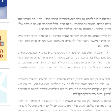
 אור הם הזמנה למסע אל עבר העושר הפנימי הטמון בכל אחד ואחת מאיתנו ואל
לם סביבנו. באמצעות המפגש עם הקלפים, נוכל להתחבר לנשמה הגבוהה שלנו
יונים, להכיר את האמת שבתוכנו וללמוד כיצד להטיב את חיינו.
ול להיות באמצעות מפגש ישיר של האדם הפרטי עם הקלפים מתוך חיבור אישי
מו: פרידה מקשר, חוסר יכולת להשליט משמעת, קושי ביצירת אינטימיות, חוויה
אותי' ועוד.
ד ואחת מכם להיפגש עם הקלפים הללו במקום שהם פוגשים אתכם במסע החיים
ונן בהם כשאתם לבדכם, עם חברים, במסגרת המשפחה, ובמסגרות שונות של
פים תמיד יחכו להתגלות בעבורכם ולהוביל אתכם למחוזות רצויים עבורכם. תנו
אפשרו להם לסייע לכם לממש עצמכם ולהגשים את החוכמה והיופי האצורים
כל אדם בין אם הוא מטפל, יועצת ארגונית, מנחה קבוצות, מספרת סיפורים,
 או
ילד. כל אחד מאלו יכול לקחת את הקלפים לשימושו הוא, בין אם הוא
עמיק במקורות הרגשיים של האדם ובין אם זו ילדה המבקשת ליהנות מן הציורים
דמיון עשיר וסיפורי דרך הקלפים.
הקלפים בקבוצה בין אם בצורה משחקית או בין אם בצורה טיפולית יותר. ישנה
יתם את אלו שלכם, להגיע אלי לטיפול, מבוגרים, ילדים או משפחה על פי שיטה
ת ההיבט הפילוסופי, הפסיכולוגי והרוחני. ניתן גם להזמין אותי להדרכה על