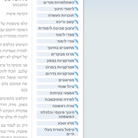
השתלמויות מורים
5/01/2010
לימודי חינוך
הקדמה אישית
תוכניות העשרה
קשב וריכוז
קלפי סימפוניה של
עיצוב סביבה לימודית
האהבה והקסם שבעו
ספרי לימוד
היונקת ממקורות על
עזרי לימוד
השימוש בקלפים יכ
מחשבים בחינוך
לסוגיות מעסיקות כ
מרכז מבקרים
של 'העולם לא רואה 
אטרקציות בצפון
אני מזמינה כל אח
אטרקציות במרכז
שלכם. תוכלו להתב
אטרקציות בדרום
הדרכה וטיפול. הקל
מוזיאונים
את אמונכם בהם ו
טיול שנתי
בכם.
אמצעי בטיחות
הקלפים מתאימים ל
למידה מתוקשבת
מאמן, מורה, הורה
עזרה ראשונה
פסיכולוג המבקש לה
חינוך פיננסי וכלכלת
ולבנות לה עולם של 
המשפחה
מדע וטבע
ניתן גם לעבוד עם 
טיפול בעזרת בעלי
אופציה, אחרי שמיצ
חיים
שפיתחתי המשלבת א