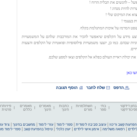
פט המרמז על איכות המתגלמת בקלף.
צע מידע על הקלפים שיאפשר להכיר את המורכבות שלהם על המשמעויות
ניות שבהם. כמו כן, יוצעו משמעויות פילוסופיות ופואטיות של הקלפים והצעות
יים.
 את יכולת ראיית העולם כפלא אל הקלפים וצאו למסע שלכם.
צו כאן
הדפס
שלח לחבר
הוסף תגובה
חון דידקטי
בתי
השתלמויות
כתבות
מאמרים
מאמרים
פיזיותרפ
סיכודידקטי
ספר
מורים
חינוך
חינוך
כללים
פרטית
|
|
|
|
|
הפרעות קשב וריכוז
עיצוב סביבה לימודית
ספרי לימוד
עזרי לימוד
מחשבים בחינוך
ציוד ע
|
|
|
|
|
ילדים
רפואה משלימה
אימון אישי לילדים
יעוץ כלכלי
טיפול בהפרעת קשב
ספרי לימוד מ