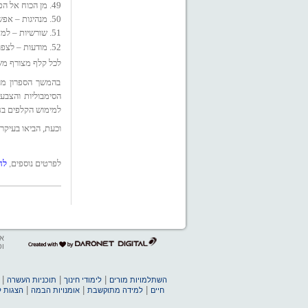
49. מן הכוח אל הפועל – להגשים את תכלית הרוח !
50. מנהיגות – אפשרות להיות מנהיג !
51. שורשיות – למצוא את המיקום שלי !
52. מודעות – לצפות בעצמי !
לכל קלף מצורף מש
בהמשך הספרון מו
הסימבוליות והצבעו
למימוש הקלפים בח
וכעת, הביאו בעיקר
לפרטים נוספים,
לח
אב
דרונט
ופ
דיגיטל
-
בניית
|
|
|
השתלמויות מורים
לימודי חינוך
תוכניות העשרה
אתרים,
|
|
|
חיים
למידה מתוקשבת
אומנויות הבמה
הצגות ל
בניית
אתרי