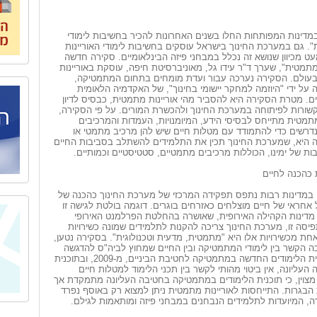
מדינות המפותחות החלו בשנים האחרונות להכיר בחשיבות לימודי
". גם במערכת החינוך בישראל עוסקים בחשיבות לימודי האוריינות
 מכיוון שנושא זה נכלל במבחני פיזה הבינלאומיים. סקירה חדשה
 מתמטית", שערך ד"ר עידו גל, מאוניברסיטת חיפה, עוסקת באוריינות
עולם. הסקירה נערכה עבור ועדת מומחים בתחום המתמטיקה,
על ידי "היוזמה למחקר יישומי בחינוך", של האקדמיה הלאומית
. מטרת הסקירה היא להסביר מהי אוריינות מתמטית, כבסיס לדיון
קשורות לפיתוחה במערכת החינוך ולהכשרת המורים. על פי הסקירה,
מתמטית מתייחס לבסיסי הידע, המיומנויות, העמדות והמרכיבים
הנדרשים כדי להתמודד עם מטלות חיים שיש להן מרכיב מתמטי או
ה היא, שמערכת החינוך תכין את התלמידים להשתלב בסביבות החיים
בות של ימינו, הכוללות מרכיבים מתמטיים, סטטיסטיים וכמותיים.
 כהכנה לחיים
י במדינות רבות נתפס תפקידה המרכזי של מערכת החינוך כהכנה של
 אחראי של חיים מוצלחים כאזרחים בוגרים. דוגמה בולטת לגישה זו
מדינות הקהילה האירופית, שאושרה בהחלטת הפרלמנט האירופי
ל פי תפיסה זו, מערכת החינוך צריכה להקנות לתלמידים שמונה כשירויות
אחת מכשירויות אלו היא "מתמטית, מדעית וטכנולוגית". בסקירה נטען,
כה הקשר בין לימודי המתמטיקה ובין החיים שמחוץ לביה"ס להדגשה
יתרה. כך, בתוכנית הלימודים החדשה במתמטיקה לחטיבת הביניים, מ-2009, ובתוכנית
העליונה, אין ביטוי מהותי לקשר בין תכני הלימוד למטלות חיים
מצוין, כי תוכנית הלימודים במתמטיקה בחטיבה העליונה מתמקדת אך
 הבגרות. התייחסות לאוריינות מתמטית ניתן למצוא רק באוסף נפרד
, המיועדות לתלמידים הנבחנים במבחני פיזה ומותאמות לגילם.