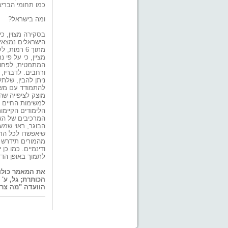
כמו תחומי הבריא
ומה בישראל?
מציין, כי על פי 
המתמטית, לפחות
ורחבים. לדבריו,
ניתן להבין, שלת
להתמודד עם משימ
מוצק לציפייה שה
למשימות החיים ה
הלימודים הקיימ
המרכיבים של הא
הבוגר, ראוי שמער
שיאפשרו לכל התל
מהמורים תידרש ג
ודינמיים. כמו כ
לתמוך באופן הדד
הוועדה "מה צר