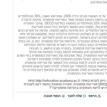
ות והמדעים.
בסקירה מצוין, כי על פי תוצאות מבחני פיז"ה 2009, שפורסמו השנה, 39% מהתלמידים
הישראלים נמצאים ברמות בקיאות נמוכות מאוד באוריינות מתמטית, מתחת לרמה 2
מתוך 6 רמות, לעומת 22% מהתלמידים בממוצע במדינות OECD. מחבר הסקירה
נתונים אלו, תמונת ההון האנושי בישראל בכל הנוגע לאוריינות
 של התלמידים, היא מדאיגה בלשון המעטה, ומראה על פערים רבים
 למצב זה יש השלכות חברתיות וכלכליות רבות. מתוצאות מבחני פיזה
למידים רבים בישראל, המתקרבים לסיום לימודיהם, יש תשתית רעועה
ות בעולם המבוגרים, הדורשות אוריינות מתמטית. כמו כן, אין בסיס
תלמידים יבצעו בקלות העברת כישורים מכיתות הלימוד הנוכחיות
דורשות אוריינות מתמטית. בסקירה מובע החשש, כי תוכניות
ות במתמטיקה אינן מסוגלות לכסות בצורה מספקת את מכלול
וריינות המתמטית. בשל חשיבותה של האוריינות המתמטית בחיי האדם
כת החינוך תפעל ותתכנן התנסויות למידה ספציפיות וייעודיות,
מידים להגיע לרמות גבוהות ככל האפשר של אוריינות מתמטית.
מישות ונכונות להתמודד עם תהליכי למידה ותוצרים שהם פתוחים
ן יידרש מהמורים לשלב מאמצים עם מורים מתחומי דעת אחרים כדי
י בפיתוח האוריינות המתמטית.
את המאמר כולו ניתן לקרוא באתר; http://education.academy.ac.il תחת
הכותרת; גל, ע' (2012) אוריינות מתמטית, סקירה מוזמנת כחומר רקע לעבודת
יכים לדעת העוסקים בהוראת מתמטיקה"?
הדפס
שלח לחבר
הוסף תגובה