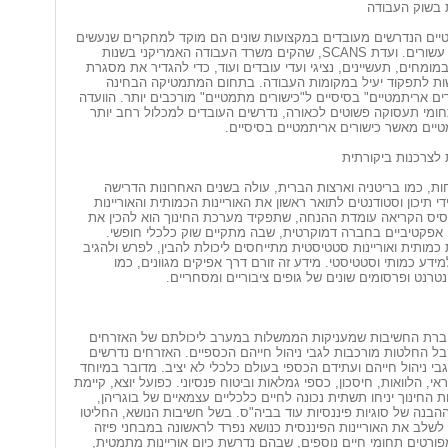
 בשוק העבודה
יים הנדרשים מעובדים במקצועות שונים הם מוקד למחקרים שנעשים
בעולם מזה כמה עשורים. ועדת SCANS, שהקים משרד העבודה האמריקני בשנות
עה במומחים, תעשיינים, נציגי ועדי עובדים ועוד, כדי להגדיר את מסגרת
שות לתפקוד יעיל במקומות העבודה. בתחום המתמטיקה הבחינה
רים אריתמטיים" בסיסיים ל"כישורים מתמטיים" מורכבים יותר. הוועדה
ומי תעסוקה פשוטים לכאורה, נדרשים העובדים למכלול רחב יותר
יים מאשר כישורים אריתמטיים בסיסיים.
 לצרכנות ביקורתית
ת, כמו בריטניה וארצות הברית, עולה בשנים האחרונות הדרישה
 תיכון וסטודנטים לתואר ראשון את האוריינות הכמותית והאוריינות
יס הקריאה עומדת ההנחה, שתפקיד מערכת החינוך הוא להכין את
 אפקטיביים בחברה דמוקרטית, שבה מתקיים שוק כלכלי חופשי.
 כמותית ואוריינות סטטיסטית מתייחסים ליכולת להבין, לפרש ולהגיב
ידע כמותי וסטטיסטי. מידע זה זורם דרך אפיקים מגוונים, כמו
נטרנט ופרסומים שונים של גופים ציבוריים ומסחריים.
וברת החשיבות שמעניקות הממשלות במערב ליכולתם של האזרחים
בל החלטות מורכבות לגבי ניהול חייהם הכספיים. האזרחים נדרשים
י ניהול חייהם ועתידם הכספי בעולם כלכלי לא יציב. מדובר במיוחד
י, הלוואות, חיסכון, כספי גמלאות וביטוח פנסיוני. כפועל יוצא, קיימת
 החינוך יניחו תשתית נכונה לחיים כלכליים עצמאיים של בוגריהן,
הבנה של סוגיות פיננסיות עוד בביה"ס. בשל חשיבות הנושא, החליטו
מדינות ה-OECD לשלב את האוריינות הפיננסית כנושא נפרד לראשונה במבחני פיזה
ה מפורטים תחומי חיים נוספים, שבהם נדרשת כיום אוריינות מתמטית,