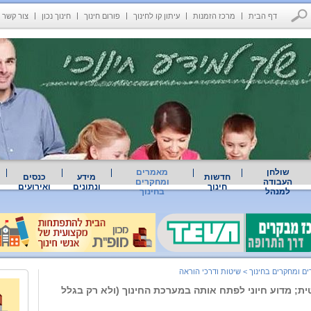
דף הבית
מרכז הזמנות
עיתון קו לחינוך
פורום חינוך
חינוך נכון
צור קשר
שולחן
מאמרים
חדשות
מידע
כנסים
העבודה
ומחקרים
חינוך
ונתונים
ואירועים
למנהל
בחינוך
ם ומחקרים בחינוך
>
שיטות ודרכי הוראה
ית; מדוע חיוני לפתח אותה במערכת החינוך (ולא רק בגלל