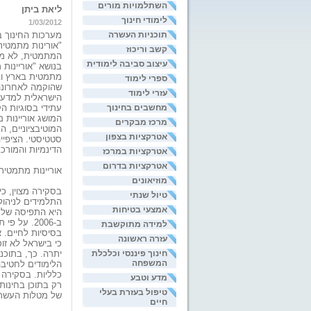
השתלמויות מורים
ליאת ביתן
לימודי חינוך
1/03/2012
תוכניות העשרה
מערכות החינוך ב
"אורינות מתמטית
קשב וריכוז
המתמטית, לא מעט
עיצוב סביבה לימודית
בנושא "אוריינות
מתמטית בארץ וב
ספרי לימוד
שהוקמה לאחרונה 
עזרי לימוד
הישראלית למדעים
מחשבים בחינוך
עתידי בסוגיות ה
המושג אוריינות 
מרכז מבקרים
המוטיבציוניים, 
אטרקציות בצפון
סטטיסטי. הציפיי
הדינמיות והמורכ
אטרקציות במרכז
אטרקציות בדרום
אוריינות מתמטית
מוזיאונים
בסקירה מצוין, כ
טיול שנתי
התלמידים לניהול
אמצעי בטיחות
היא התפיסה של 
ב-2006. ע
למידה מתוקשבת
בסיסיות לחיים. 
עזרה ראשונה
כי בישראל לא זו
חינוך פיננסי וכלכלת
המשפחה
הלימודים לחטיבה 
כלליות. בסקירה 
מדע וטבע
רק בתוכן בחינות
טיפול בעזרת בעלי
של מטלות העשרה
חיים