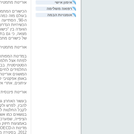
אוריינות מתמטית
אימון אישי
רפואה משלימה
הכישורים המתמט
אומנויות הבמה
ה-90', הסתיי
הכשירויות הנדר
הוועדה בין "כישו
מצאה, כי גם בתח
של כישורים מתמט
אוריינות מתמטית
במדינות המפותחו
לפתח אצל תלמידי
הסטטיסטית. בבס
התלמידים לחיים
המושגים אוריינות
באופן אפקטיבי למ
עיתונים, אתרי אי
אוריינות פיננסית
בעשור האחרון ג
להבין, לפרש ולק
לקבל החלטות לגב
בנושאים כמו אשרא
הציפייה, שמערכות
באמצעות חיזוק ה
2012. בסקיר