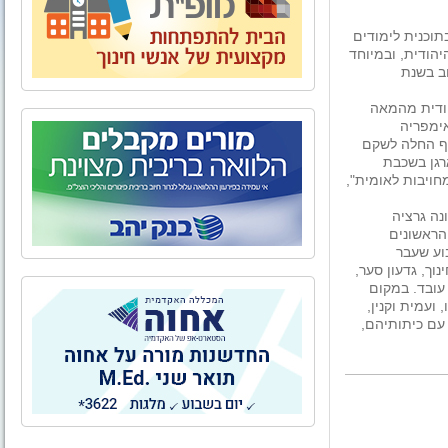
תוכנית לימודים
הודית, ובמיוחד
חב בשנת
הודית מהמאה
אימפריה
אף החלה לשקם
רגן בשכבת
חויבות לאומית",
נה גרציה
הראשונים
וע שעבר
וך, גדעון סער,
 עובד. במקום
 ועמית וקנין,
 עם כיתותיהם,