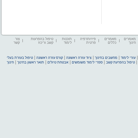
מאמרים
מאמרים
פיזיותרפיה
תוכנות
טיפול בהפרעות
צור
חינוך
כללים
פרטית
לימוד
קשב וריכוז
קשר
|
|
|
|
עזרי לימוד
מחשבים בחינוך
ציוד עזרה ראשונה
קורס עזרה ראשונה
טיפול בעזרת בעלי
|
|
|
|
טיפול בהפרעת קשב
ספרי לימוד משומשים
אבטחת טיולים
תואר ראשון בחינוך
חינוך