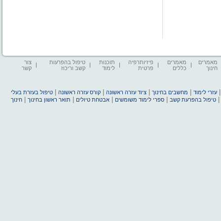
מאמרים
מאמרים
פיזיותרפיה
תוכנות
טיפול בהפרעות
צור
חינוך
כללים
פרטית
לימוד
קשב וריכוז
קשר
|
|
|
|
עזרי לימוד
מחשבים בחינוך
ציוד עזרה ראשונה
קורס עזרה ראשונה
טיפול בעזרת בעלי
|
|
|
|
טיפול בהפרעת קשב
ספרי לימוד משומשים
אבטחת טיולים
תואר ראשון בחינוך
חינוך