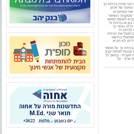
רצוי שיהיו בכיתה כך
 מאמר של ארגון
 את המחקרים
מסקנות: השיפור
ביא לשיפור ממשי
גן או בכיתה א';
ים הראשונות של ביה"ס, ואחר כך
לכיתה ח'.
ם לפצל את הכיתה
משמעותי בהישגי
טן במספר התלמידים בכיתה, למשל מ-28 ל-25 תלמידים, לא הביא
בכיתה א'. על מספר
יתות קטנות לפחות עבור
ה עקבית - במשך כל
 ארוך - על