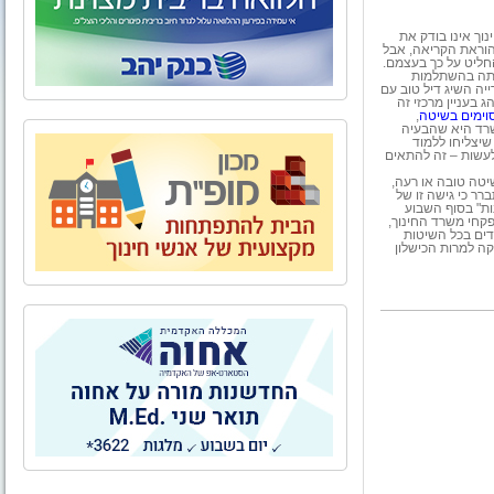
וך אינו בודק את
להוראת הקריאה. בשוק יש כיום כ-40 שיטות להוראת הקריאה, אבל
החליט על כך בעצמם.
ייתה בהשתלמות
ה השיג דיל טוב עם
 בעניין מרכזי זה
וימים בשיטה
,
משרד היא שהבעיה
יצליחו ללמוד
לעשות – זה להתאים
יטה טובה או רעה,
ר כי גישה זו של
ות" בסוף השבוע
קחי משרד החינוך,
דים בכל השיטות
ה למרות הכישלון