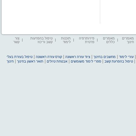
מאמרים
מאמרים
פיזיותרפיה
תוכנות
טיפול בהפרעות
צור
חינוך
כללים
פרטית
לימוד
קשב וריכוז
קשר
|
|
|
|
עזרי לימוד
מחשבים בחינוך
ציוד עזרה ראשונה
קורס עזרה ראשונה
טיפול בעזרת בעלי
|
|
|
|
טיפול בהפרעת קשב
ספרי לימוד משומשים
אבטחת טיולים
תואר ראשון בחינוך
חינוך