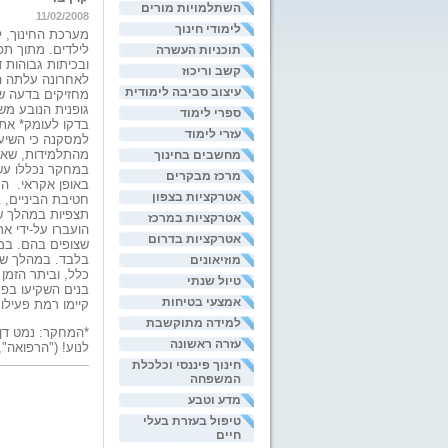
השתלמויות מורים
11/02/2008
לימודי חינוך
מערכת החינוך, 
לילדים. מתוך תפי
תוכניות העשרה
ובכיתות גבוהות 
קשב וריכוז
לאחרונה עלתה המ
עיצוב סביבה לימודית
מחזיקים בדעה שא
גופנית הנובע מש
ספרי לימוד
בדקו לעומק* את ת
עזרי לימוד
למסקנה כי השיעור
מהתלמידות, שאי
מחשבים בחינוך
במחקר נכללו עשר
מרכז מבקרים
באופן אקראי. הח
אטרקציות בצפון
חטיבת הביניים, 
תצפיות במהלך שנ
אטרקציות במרכז
הועברו על-ידי אר
אטרקציות בדרום
שצופים בהם. במ
מוזיאונים
טיול שנתי
בנים השקיעו בפע
אמצעי בטיחות
קיימו רמת פעילו
למידה מתוקשבת
*המחקר: נמט דן; 
עזרה ראשונה
לנוע! ("הרפואה", 146: ד' (אפריל 2007), עמ' -268
חינוך פיננסי וכלכלת
המשפחה
מדע וטבע
טיפול בעזרת בעלי
חיים