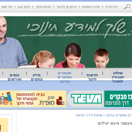
דף הבית
מרכז הזמנות
עיתון קו לחינוך
פורום חינוך
חינוך נכון
צור קשר
שולחן
מאמרים
חדשות
מידע
כנסים
העבודה
ומחקרים
חינוך
ונתונים
ואירועים
למנהל
בחינוך
ם ומחקרים בחינוך
>
שיטות ודרכי הוראה
הגופני אינם יעילים