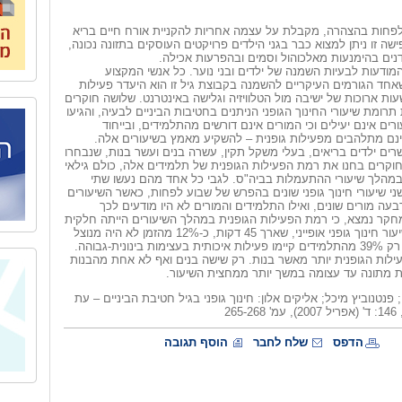
לפחות בהצהרה, מקבלת על עצמה אחריות להקניית אורח חיים בריא
שה זו ניתן למצוא כבר בגני הילדים פרויקטים העוסקים בתזונה נכונה,
דנים בהימנעות מאלכוהול וסמים ובהפרעות אכילה.
ודעות לבעיות השמנה של ילדים ובני נוער. כל אנשי המקצוע
חד הגורמים העיקריים להשמנה בקבוצת גיל זו הוא היעדר פעילות
עות ארוכות של ישיבה מול הטלוויזיה וגלישה באינטרנט. שלושה חוקרים
רומת שיעורי החינוך הגופני הניתנים בחטיבות הביניים לבעיה, והגיעו
ים אינם יעילים וכי המורים אינם דורשים מהתלמידים, ובייחוד
נם מתלהבים מפעילות גופנית – להשקיע מאמץ בשיעורים אלה.
ים ילדים בריאים, בעלי משקל תקין, עשרה בנים ועשר בנות, שנבחרו
וקרים בחנו את רמת הפעילות הגופנית של תלמידים אלה, כולם גילאי
במהלך שיעורי ההתעמלות בביה"ס. לגבי כל אחד מהם נעשו שתי
י שיעורי חינוך גופני שונים בהפרש של שבוע לפחות, כאשר השיעורים
בעה מורים שונים, ואילו התלמידים והמורים לא היו מודעים לכך
חקר נמצא, כי רמת הפעילות הגופנית במהלך השיעורים הייתה חלקית
בלבד. במהלך שיעור חינוך גופני אופייני, שארך 45 דקות, כ-12% מהזמן לא היה מנוצל
כלל, וביתר הזמן רק 39% מהתלמידים קיימו פעילות איכותית בעצימות בינונית-גבוהה.
ילות הגופנית יותר מאשר בנות. רק שישה בנים ואף לא אחת מהבנות
ת מתונה עד עצומה במשך יותר ממחצית השיעור.
פנטנוביץ מיכל; אליקים אלון: חינוך גופני בגיל חטיבת הביניים – עת
265
הדפס
שלח לחבר
הוסף תגובה