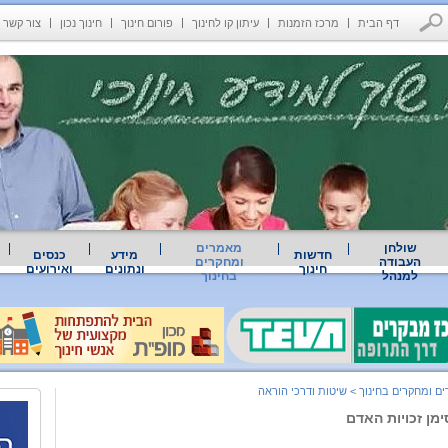
דף הבית
מרכז הזמנות
עיתון קו לחינוך
פורום חינוך
חינוך נכון
צור קשר
שולחן
מאמרים
חדשות
מידע
כנסים
העבודה
ומחקרים
חינוך
ונתונים
ואירועים
למנהל
בחינוך
ם ומחקרים בחינוך
>
שיטות ודרכי הוראה
מן זכויות האדם