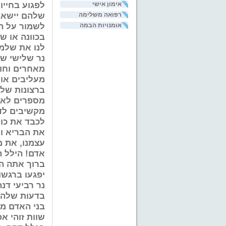
לפגוע בחייו
אימון אישי
שלהם יישאר 
רפואה משלימה
לשמור על ה
אומנויות הבמה
בכוונה או ש
לנו את שלמו
נר שלישי שח
מאחרים וחו
מעליבים אות
ברצונות שלו
מספרים לאח
מקשיבים לד
לכבד את כול
את הבריא וא
עצמנו, את מ
אדם! הילל ה
ברוך אתה ה'
יפגעו ברגשות
נר רביעי דנ
בדעות שלהם 
בני האדם מגי
שוות זוהי א