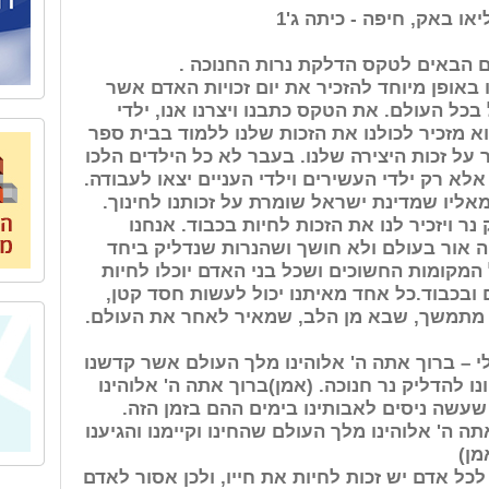
יאו באק, חיפה - כיתה ג'1
ם הבאים לטקס הדלקת נרות החנוכה .
באופן מיוחד להזכיר את יום זכויות האדם אשר
בכל העולם. את הטקס כתבנו ויצרנו אנו, ילדי
 ג'1, והוא מזכיר לכולנו את הזכות שלנו ללמוד בבית ספר
על זכות היצירה שלנו. בעבר לא כל הילדים הלכו
לא רק ילדי העשירים וילדי העניים יצאו לעבודה.
 מאליו שמדינת ישראל שומרת על זכותנו לחינוך.
 נר ויזכיר לנו את הזכות לחיות בכבוד. אנחנו
ה אור בעולם ולא חושך ושהנרות שנדליק ביחד
 המקומות החשוכים ושכל בני האדם יוכלו לחיות
 ובכבוד.כל אחד מאיתנו יכול לעשות חסד קטן,
 מתמשך, שבא מן הלב, שמאיר לאחר את העולם.
לי – ברוך אתה ה' אלוהינו מלך העולם אשר קדשנו
ונו להדליק נר חנוכה. (אמן)ברוך אתה ה' אלוהינו
עשה ניסים לאבותינו בימים ההם בזמן הזה.
תה ה' אלוהינו מלך העולם שהחינו וקיימנו והגיענו
אמן)
 לכל אדם יש זכות לחיות את חייו, ולכן אסור לאדם