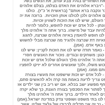
את השחורים בגלל צבע עורם, את הנשים בשל
-"ויברא אלוהים את האדם בצלמו, בצלם אלוהים
ר ונקבה ברא אותם" (בראשית א' כ"ז). כולנו
 אלוהים ולכן לכולנו אותן הזכויות. ברוכה את יה
העולם, שיש לנו את הזכות לשוויון זכויות.
ונתן - לכל אדם יש זכות לחופש, כלומר להיות
היות עבד של מישהו. ברוך אתה ה' אלוהינו מלך
נו חופש להאמין באיזה אלוהים שנרצה, לחגוג
איזה דת שנרצה ולהגיד מה שנרצה מבלי לחשוש
 באף אדם. (אמן).
- נאמר תודה שיש לנו את הזכות לקניין: שיש לנו
כגון: משחקים ובגדים. נזכור את האנשים חסרי
אתה ה' אלוהינו מלך העולם שלכל אדם יש זכות
וש משלו, ולכך שאנשים אחרים לא יזיקו לחפציו
תם ממנו. (אמן)
 - לכל אדם יש זכות שישפטו את מעשיו בצורה
פט צריך לדעת באמת מה קרה ולא להאשים סתם,
 מפשע ישב בכלא. אם יש ריב בין שני ילדים אז
 לפתור את הסכסוך בצורה הוגנת, כך שלא יקרה
ם לאחד הילדים. ברוך אתה ה' אלוהינו מלך
לנו בתי משפט ושופטי צדק במדינת ישראל.(אמן)
 - נר זה אני מדליק לכבודו של גלעד שליט, אשר