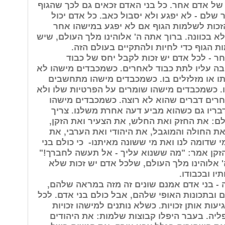
 של אדם אחר. כל בני האדם זכאים גם לכך שהגוף
שלם - לא יפגע ולא יסבול כאב. כל אדם יכול
זכות לשלמות הגוף אם לא יפגע במישהו אחר
לא בכוונה. ברוך אתה ה' אלוהינו מלך העולם, שיש
ת הגוף כדי לחיות ולהתקיים בעולם הזה.
ר - לכל אדם יש זכות לקבל יחס של כבוד
בה עליו לתת כבוד לאחרים. כשמכבדים מישהו לא
ו או מזלזלים בו. כשמכבדים מישהו מתחשבים
. כשמכבדים מישהו שומרים על הפרטיות שלו ולא
רים דברים שהוא לא רוצה. כשמכבדים מישהו
בריו גם כשהוא מביע דעה אחרת משלנו. צריך
ם: את החזק ואת החלש, את הצעיר ואת הזקן,
ת החולה והמוגבל, את היהודי ואת הערבי, את
י שדומה לנו ואת מי ששונה מאיתנו- כי כולם בני
זקן אמר: "מה ששנוא עליך - אל תעשה לחברך!"
 אלוהינו מלך העולם, שלכל אדם יש זכות שלא
יו ובכבודו.
ה - בני אדם אמנם שונים זה מזה במראה שלהם,
ובתכונות האופי שלהם, אבל כולם בני אדם. לכל
עות אותן זכויות. כשלא נותנים למישהו זכויות
פליה. בעבר היפלו קבוצות שלמות: את היהודים