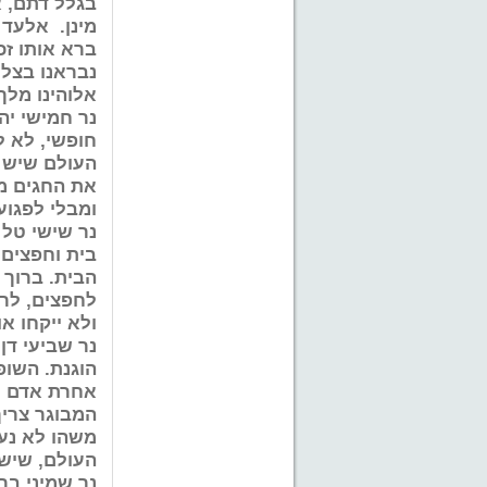
בגלל דתם, 
מינן. אלעד 
ברא אותו זכ
נבראנו בצלם
אלוהינו מלך 
נר חמישי יה
חופשי, לא ל
העולם שיש ל
את החגים מ
ומבלי לפגוע
נר שישי טל 
בית וחפצים 
הבית. ברוך 
לחפצים, לרכ
ולא ייקחו או
נר שביעי דן
הוגנת. השו
אחרת אדם חף
המבוגר צריך
משהו לא נעי
העולם, שיש 
נר שמיני בר