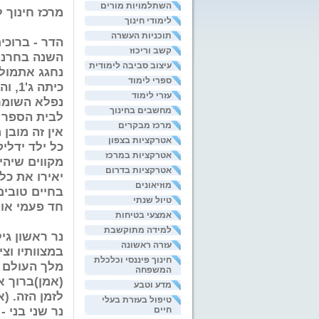
השתלמויות מורים
מרכז חינוך ל
לימודי חינוך
תוכניות העשרה
הדר - ברוכי
קשב וריכוז
השנה בחרנו 
עיצוב סביבה לימודית
נחגג אתמול 
ספרי לימוד
כיתה
עזרי לימוד
נפלא השומר 
מחשבים בחינוך
לבית הספר א
מרכז מבקרים
אין זה מובן
אטרקציות בצפון
כל ילד ידליק
אטרקציות במרכז
מקווים שיהי
אטרקציות בדרום
יאירו את כל
מוזיאונים
בחיים טובים
טיול שנתי
חד פעמי או
אמצעי בטיחות
למידה מתוקשבת
נר ראשון גי
עזרה ראשונה
במצוותיו וצי
חינוך פיננסי וכלכלת
מלך העולם ש
המשפחה
(אמן)ברוך א
מדע וטבע
לזמן הזה. (
טיפול בעזרת בעלי
נר שני בני -
חיים