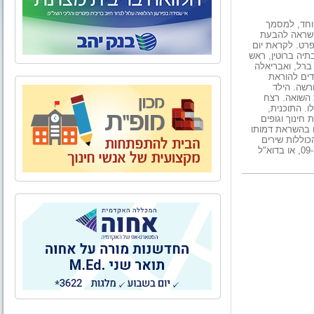
פוחד, למסמך
 השראה להבעת
פרט. לקראת יום
ם שני הבא, ב-12.4, פיתחו ד"ר בתיה ברוטין, ראש
ברל, ואבריאלה
דים להוראת
רשה. הילד
 השואה. רצח
ו. התוכנית,
חינוך וגופים
מנות שנוצרו בהשראת דמותו
כוללות שירים