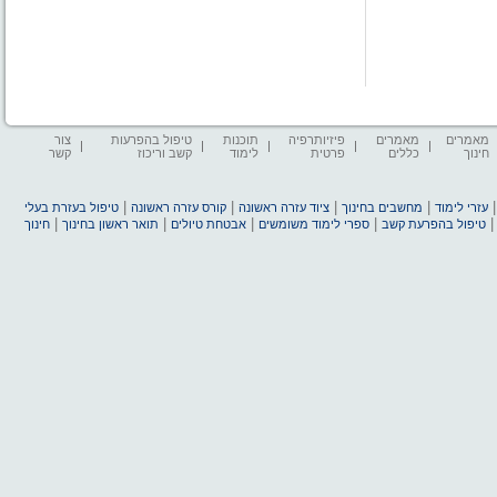
מאמרים
מאמרים
פיזיותרפיה
תוכנות
טיפול בהפרעות
צור
חינוך
כללים
פרטית
לימוד
קשב וריכוז
קשר
|
|
|
|
עזרי לימוד
מחשבים בחינוך
ציוד עזרה ראשונה
קורס עזרה ראשונה
טיפול בעזרת בעלי
|
|
|
|
טיפול בהפרעת קשב
ספרי לימוד משומשים
אבטחת טיולים
תואר ראשון בחינוך
חינוך