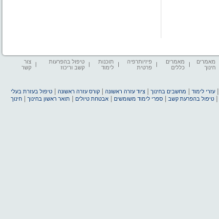
מאמרים
מאמרים
פיזיותרפיה
תוכנות
טיפול בהפרעות
צור
חינוך
כללים
פרטית
לימוד
קשב וריכוז
קשר
|
|
|
|
עזרי לימוד
מחשבים בחינוך
ציוד עזרה ראשונה
קורס עזרה ראשונה
טיפול בעזרת בעלי
|
|
|
|
טיפול בהפרעת קשב
ספרי לימוד משומשים
אבטחת טיולים
תואר ראשון בחינוך
חינוך