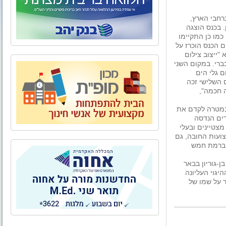
ברחבי הארץ,
 בכנס הוצגה
כמו כן התקיימו
 הכנס הוכרז על
"ייצוב צילום
ברי. במקום השני
 גלי הים
 השלישי זכה
 חכמה",
במטרה לקדם את
דים הנדסה
צטיינים ובעלי
ועות החובה, גם
ה ברמת חמש
-גוריון בבאר
היגוי העליונה
ר על שמו של