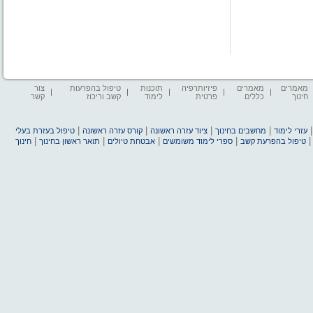
מאמרים
מאמרים
פיזיותרפיה
תוכנות
טיפול בהפרעות
צור
חינוך
כללים
פרטית
לימוד
קשב וריכוז
קשר
|
|
|
|
עזרי לימוד
מחשבים בחינוך
ציוד עזרה ראשונה
קורס עזרה ראשונה
טיפול בעזרת בעלי
|
|
|
|
טיפול בהפרעת קשב
ספרי לימוד משומשים
אבטחת טיולים
תואר ראשון בחינוך
חינוך