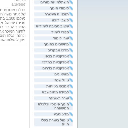
השתלמויות מורים
3/10/2007
לימודי חינוך
של אתר משה"ח, 
תוכניות העשרה
נעלמ
קשב וריכוז
מדינת ישראל. אז
עיצוב סביבה לימודית
החינוך החרדי בע
לחינוך המוכר אך 
ספרי לימוד
וכהנה, נגלה תוס
עזרי לימוד
ניתן להעלות את
מחשבים בחינוך
מרכז מבקרים
אטרקציות בצפון
אטרקציות במרכז
אטרקציות בדרום
מוזיאונים
טיול שנתי
אמצעי בטיחות
למידה מתוקשבת
עזרה ראשונה
חינוך פיננסי וכלכלת
המשפחה
מדע וטבע
טיפול בעזרת בעלי
חיים