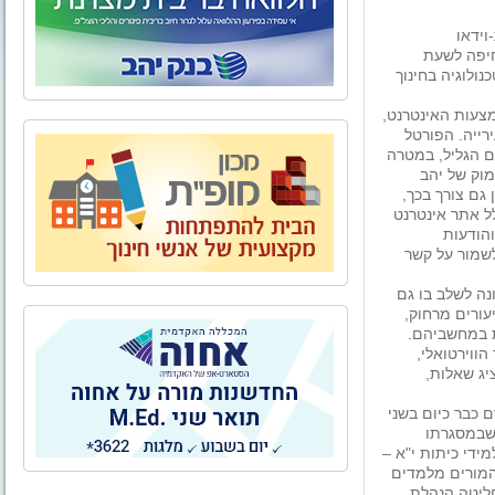
וידאו
חיפה לשעת
ולוגיה בחינוך
צעות האינטרנט,
רייה. הפורטל
ם הגליל, במטרה
מוק של יהב
גם צורך בכך,
לל אתר אינטרנט
הודעות
שמור על קשר
ה לשלב בו גם
עורים מרחוק,
 במחשביהם.
וירטואלי,
יג שאלות,
 כבר כיום בשני
, שבמסגרתו
ידי כיתות י"א –
המורים מלמדים
ליטה הנהלת