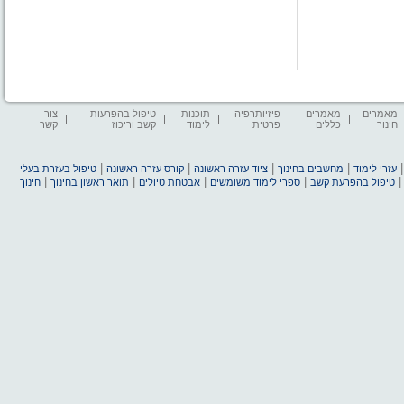
מאמרים
מאמרים
פיזיותרפיה
תוכנות
טיפול בהפרעות
צור
חינוך
כללים
פרטית
לימוד
קשב וריכוז
קשר
|
|
|
|
עזרי לימוד
מחשבים בחינוך
ציוד עזרה ראשונה
קורס עזרה ראשונה
טיפול בעזרת בעלי
|
|
|
|
טיפול בהפרעת קשב
ספרי לימוד משומשים
אבטחת טיולים
תואר ראשון בחינוך
חינוך