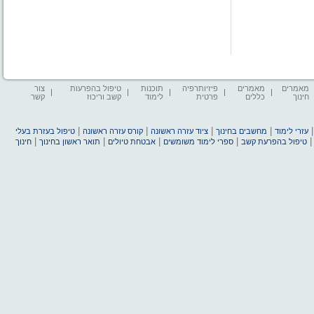
מאמרים
מאמרים
פיזיותרפיה
תוכנות
טיפול בהפרעות
צור
חינוך
כללים
פרטית
לימוד
קשב וריכוז
קשר
|
|
|
|
עזרי לימוד
מחשבים בחינוך
ציוד עזרה ראשונה
קורס עזרה ראשונה
טיפול בעזרת בעלי
|
|
|
|
טיפול בהפרעת קשב
ספרי לימוד משומשים
אבטחת טיולים
תואר ראשון בחינוך
חינוך